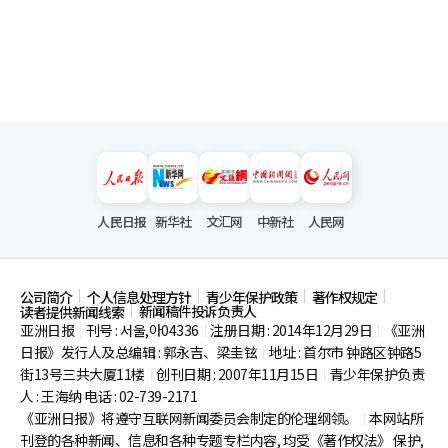
人民日报
新华社
文汇网
中新社
人民网
公司简介
个人信息处理方针
青少年保护政策
著作权规定
新闻稿件投诉负责人
读者提供新闻线索
亚洲日报
刊号 : 서울,아04336
注册日期 : 2014年12月29日
《亚洲
|
|
|
日报》发行人及总编辑 : 郭永吉、梁圭铉
地址 : 首尔市
钟路区钟路5
|
街13号三共大厦11楼
创刊日期 : 2007年11月15日
青少年保护负责
|
|
人 : 王海纳 电话 : 02-739-2171
《亚洲日报》将遵守互联网新闻委员会制定的伦理纲领。
本网站所
|
刊登的各种新闻、信息和各种专题专栏内容, 均受《著作权法》
保护,