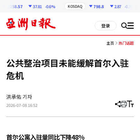
코
인
6258.57
37.81
-0.6%
798.8
2.87
-0.36%
KOSDAQ
정
보
all
登录
搜
men
索
主页
热门话题
公共整治项目未能缓解首尔入驻
危机
洪承佑 기자
2026-07-08 16:52
分
打
调
享
印
整
文
大
章
小
首尔公寓入驻量同比下降48%