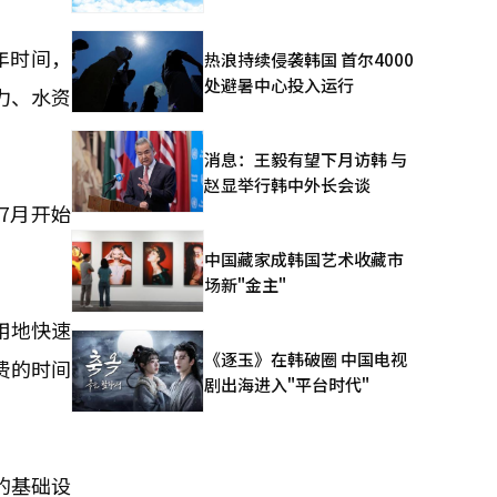
年时间，
热浪持续侵袭韩国 首尔4000
处避暑中心投入运行
力、水资
消息：王毅有望下月访韩 与
赵显举行韩中外长会谈
7月开始
中国藏家成韩国艺术收藏市
场新"金主"
用地快速
《逐玉》在韩破圈 中国电视
费的时间
剧出海进入"平台时代"
的基础设