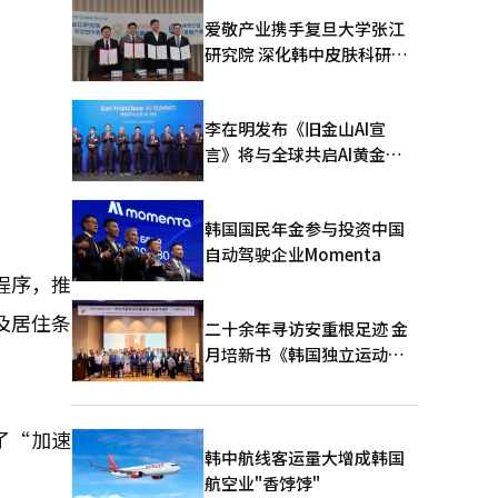
爱敬产业携手复旦大学张江
研究院 深化韩中皮肤科研合
作
李在明发布《旧金山AI宣
言》将与全球共启AI黄金时
代
韩国国民年金参与投资中国
自动驾驶企业Momenta
程序，推
及居住条
二十余年寻访安重根足迹 金
月培新书《韩国独立运动圣
地：向旅顺口追问历史》出
版
了“加速
韩中航线客运量大增成韩国
航空业"香饽饽"