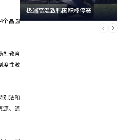
极端高温致韩国职棒停赛
首尔
4个晶圆
个
前
一
下
场型教育
制度性激
特别法和
资源、道