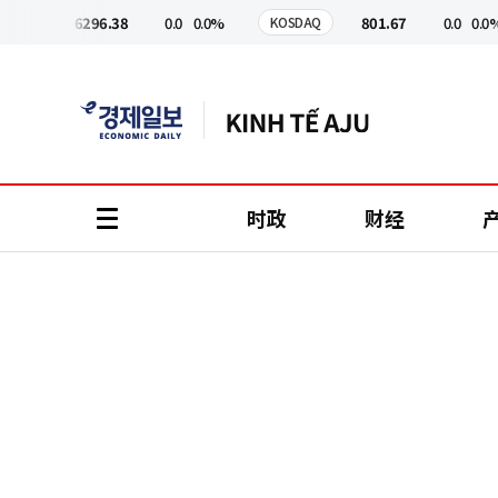
코
인
6296.38
0.0
0.0%
801.67
0.0
0.0%
PI
KOSDAQ
정
보
时政
财经
all
menu