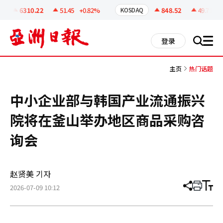
코
인
6310.22
51.45
+0.82%
848.52
49.71
+6
KOSDAQ
정
보
all
登录
搜
men
索
主页
热门话题
中小企业部与韩国产业流通振兴
院将在釜山举办地区商品采购咨
询会
赵贤美 기자
2026-07-09 10:12
分
打
调
享
印
整
文
大
章
小