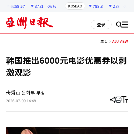
코
인
6258.57
37.81
-0.6%
798.8
2.87
-0.36%
KOSDAQ
정
보
all
登录
搜
men
索
主页
AJU VIEW
韩国推出6000元电影优惠券以刺
激观影
奇秀贞 문화부 부장
2026-07-09 14:48
分
打
调
享
印
整
文
大
章
小