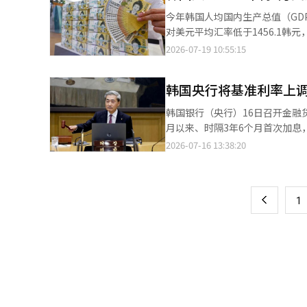
今年韩国人均国内生产总值（GD
对美元平均汇率低于1456.1
全球半导体景气的中国台湾地区，今年人均
2026-07-19 10:55:15
韩国银行（央行）及国家统计门户19
以来最大增幅。政府日前发布《下
韩国央行将基准利率上调
韩国银行（央行）16日召开金融货
月以来、时隔3年6个月首次加息，标志着央行正式
未来有必要继续维持加息基调，
2026-07-16 13:38:20
页
此前，央行于2024年10月、1
迷、美国关税政策等因素影响，
一
上
1