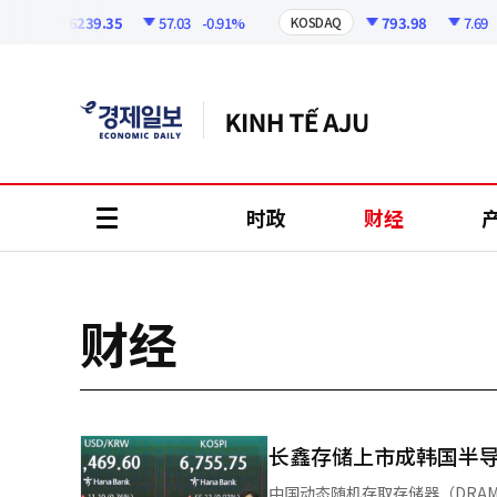
코
인
6239.35
57.03
-0.91%
793.98
7.69
-0
PI
KOSDAQ
정
보
时政
财经
all
menu
财经
长鑫存储上市成韩国半导
中国动态随机存取存储器（DRA