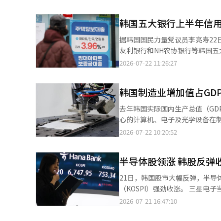
的主要力量；个人投资者和机构投资者则分别净卖
韩国交易所当天上午9时6分启动了买
韩国五大银行上半年信用贷
据韩国国民力量党议员李亮寿22
友利银行和NH农协银行等韩国五大
元），较各银行设定的年度目标合计高出约2.4
2026-07-22 11:26:27
动，以信用贷款为主的其他贷款
数据显示，友利银行和韩亚银行的
韩国制造业增加值占GDP
去年韩国实际国内生产总值（GD
心的计算机、电子及光学设备在
下，关于培育半导体之外新增长引擎的呼声也日益高涨。 据韩国国
2026-07-22 10:20:52
实际增加值达632.4万亿韩元（约合
至2025
半导体股领涨 韩股反弹
21日，韩国股市大幅反弹，半导
（KOSPI）强劲收涨。 三星电子当日收报25.9万韩元（约合人民币1188元），较前一交易日上涨6.15%。该股开盘报
24.7万韩元，盘中一度跌破平盘，
2026-07-21 16:47:10
韩元，上涨4.08%。该股高开后短暂翻
夜美国半导体板块反弹，带动韩