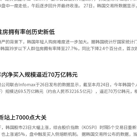
午后逐步回升并最终收涨。 27日，韩国交易所数据显示，韩国综
受长鑫存储在上海证券交易所上市影响，下跌至6557.39点，较前一交易日
转涨，最终收于6755.75点，较前一交易日上涨65.13点，涨幅0.97%
科斯达克指数（KOSDAQ）收于764.86点，较前一交易日上涨16.64点，涨幅2
 住房拥有率创历史新低
趋严的背景下，韩国年轻人购房难度进一步加大。据韩国统计厅国家统计
年韩国39岁以下人群住房拥有率降至27.7%，同比下降2.4个百分点，首次
50岁年龄段和60岁及以上人群的住房拥有率分别
仅为0.6个和0.4个百分点。由此，50岁年龄段与39岁以下人群的住房拥有率
35.8个百分点，60岁以上人群与39岁以下人群
年内净买入规模逼近70万亿韩元
司联合Infomax于26日发布的数据显示，截至本月24日，今年韩国个
）规模达69.5万亿韩元（约合人民币3216.5亿元），逼近70万亿韩元，
显示，今年以来，韩国个人投资者累计净买入KOSPI
ETF净买入规模占63.2%。换句话说，个人投资者在主板投资1000万韩元
韩元用于购买ETF。 今年第一季度，个人投资者净买入的ETF规模达33万亿韩元；第二季度继续净
新站上7000点大关
韩国股市23日大幅上涨，综合股价指数（KOSPI）时隔5个交易日重新站
盘中触发买入侧熔断机制。 据韩国交易所公布的数据，当天KOSPI