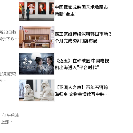
前一交易日
中国藏家成韩国艺术收藏市
守7000点
场新"金主"
所23日数
霸王茶姬持续深耕韩国市场 3
娱乐下跌
个月完成8家门店布局
YG娱乐增长
目标股价，8
《逐玉》在韩破圈 中国电视
剧出海进入"平台时代"
长期疲软
none、
【亚洲人之声】百年石狮跨
额
海归乡 文物共情续写中韩人
文新篇
，但午后涨
日上涨