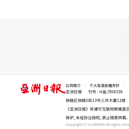
亚
公司简介
个人信息处理方针
洲
亚洲日报
刊号 : 서울,아04336
|
|
日
报
钟路区钟路5街13号三共大厦11楼
《亚洲日报》将遵守互联网新闻委
保护, 未经协议授权, 禁止随意转
Copyright ⓒ AJUNEWS All rights res