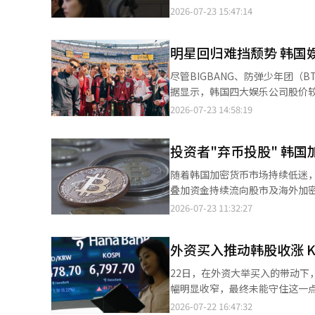
指数收于7096.89点，较前一交易
2026-07-23 15:47:14
上涨165.65点，涨幅2.44%。
明星回归难挡颓势 韩国
尽管BIGBANG、防弹少年团（
据显示，韩国四大娱乐公司股价较年
44.74%，HYBE下跌38.94%，JYP娱乐下跌38.81%。 值得注
2026-07-23 14:58:19
近期却纷纷下调其目标股价。金融信
12.62%，SM娱乐增长7.3%
投资者"弃币投股" 韩
家券商下调
随着韩国加密货币市场持续低迷
叠加资金持续流向股市及海外加密货币交
CoinGecko于23日公布的数据
2026-07-23 11:32:27
Korbit和Gopax）日均成交额
（37.6687万亿韩元）的1.59%。 从年内走势来看，韩国加密货币市场成交额占KOSPI市场成交额的比重持续下滑
外资买入推动韩股收涨 KO
今
22日，在外资大举买入的带动下，
幅明显收窄，最终未能守住这一点位
49.75点，涨幅0.74%。 从资金流向看，外资当天净买入2.6223万亿韩元（约合人民币120亿元），是推动股指上涨
2026-07-22 16:47:32