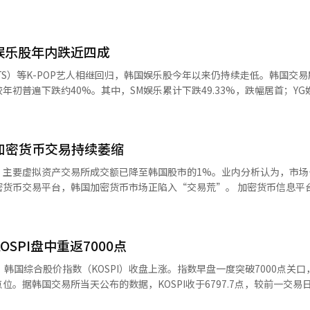
日上涨299.19点，涨幅达4.4%。当天KOSPI指数以6963.35点高开，较
此后指数一路走高，盘中最高升至7108.44点，一度突破7100点关口，最终稳
以上收盘。这也是KOSPI时隔5个交易日再次收复这一重要心理关口。 创业板市场表现更为强劲
娱乐股年内跌近四成
BTS）等K-POP艺人相继回归，韩国娱乐股今年以来仍持续走低。韩国交易
初普遍下跌约40%。其中，SM娱乐累计下跌49.33%，跌幅居首；YG
意的是，尽管券商普遍上调娱乐公司的全年业绩预期，
息企业FnGuide数据显示，今年HYBE销售额预计同比增长68.38%，
，JYP娱乐增长6.46%。然而本月以来，已有9家券商下调SM娱乐和HYBE的
国加密货币交易持续萎缩
，主要虚拟资产交易所成交额已降至韩国股市的1%。业内分析认为，市场
易平台，韩国加密货币市场正陷入“交易荒”。 加密货币信息平台
显示，本月1日至21日，韩国五大加密货币交易所（Upbit、Bithumb、Coi
为5978亿韩元（约合人民币27.4亿元），仅相当于同期KOSPI市场日均成交
。
SPI盘中重返7000点
韩国综合股价指数（KOSPI）收盘上涨。指数早盘一度突破7000点关口
。据韩国交易所当天公布的数据，KOSPI收于6797.7点，较前一交易