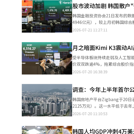
股市波动加剧 韩国散户
韩国金融投资协会21日发布的数据
4946亿元），较上月初韩国综合股
元，降幅达22.6%。 与一个月前（上月16日）的124.5516万亿韩元相比，投资者保证金余额减少16.4697万亿韩元，
2026-07-21 11:27:11
降幅为13.2%；近三个月来累计减少10.9924万亿韩元。 与此
攀升，从年初的89.5211万亿韩
月之暗面Kimi K3震动
受半导体板块持续走弱及人工智能
价双双跌逾4%，拖累综合股价指数（KOSPI）收
前一交易日下跌4.31%，创下自5
2026-07-20 16:38:39
韩元，虽短暂翻红，但随后再度走低，最终以跌幅超过4%收盘
跌4.23%，自5月20日（174
调查：今年上半年首尔公
韩国房地产平台Zigbang于2
2125万元）。这一水平低于去年
韩元）。 今年上半年，首尔成交价前1%公寓的平均成交金额为63.059亿韩元，同样低于去年上半年的68.8334亿韩
2026-07-20 11:10:53
元，但高于去年下半年的59.6843亿韩元。 Zigbang表示，首尔房价排名前1%的公寓
重建
韩国人均GDP冲刺4万