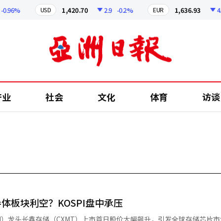
.96%
1,420.70
2.9
-0.2%
1,636.93
4.91
USD
EUR
产业
社会
文化
体育
访谈
体板块利空？KOSPI盘中承压
M）龙头长鑫存储（CXMT）上市首日股价大幅飙升，引发全球存储芯片