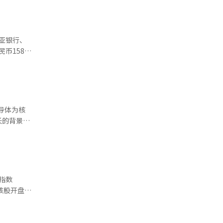
涨5
亚银行、
币158亿
款发放。
导体为核
长的背景
2016年
势。从
指数
83.6万
体收跌