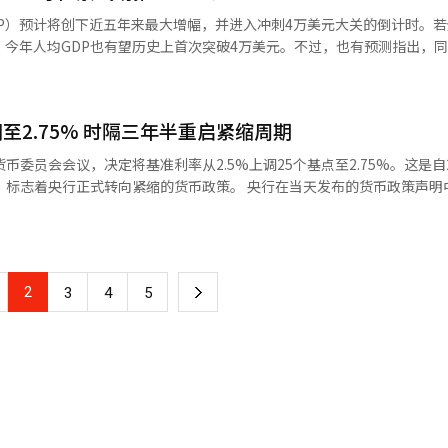
P）预计将创下近五年来最大增幅，并进入冲刺4万美元大关的倒计时。
韩元，今年人均GDP也有望历史上首次突破4万美元。不过，也有预测指出，
GDP或将突破4.5万美元，与韩国进一步拉开差距。 据韩国企划财政部、
日消息，韩国今年人均GDP预计为3.9164万美元，较去年增长7.6%，创
半年经济政策方向》，将今年名义经济增长率上调至12.3%。受全球半
至2.75% 时隔三年半重启紧缩周期
币委员会会议，决定将基准利率从2.5%上调25个基点至2.75%。这是自2
转向紧缩的货币政策。 央行在当天发布的货币政策声明中表示，
正式进入新一轮货币紧缩周期。本次加息决定由金融货币委员会7名委员一
1月及2025年2月、5月累计降息100个基点。彼时受政治不确定性、房地产
韩国采取了较为宽松的货币政策。此后，在家庭债务持续增加、韩元汇率
2
下
3
4
5
一
页