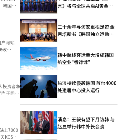
言》将与全球共启AI黄金时
下跌
代
。韩国创业板
.22%。 长鑫存储当天上市后表现强劲
二十余年寻访安重根足迹 金
月培新书《韩国独立运动圣
地：向旅顺口追问历史》出
门户网站
版
跌破
韩中航线客运量大增成韩国
航空业"香饽饽"
差距扩大至
的差距则扩大至40.8个百分点，均创2017年以来新高。 随着住房拥
热浪持续侵袭韩国 首尔4000
人投资者净
处避暑中心投入运行
相当于同期
，其中就有
买
消息：王毅有望下月访韩 与
赵显举行韩中外长会谈
上7000