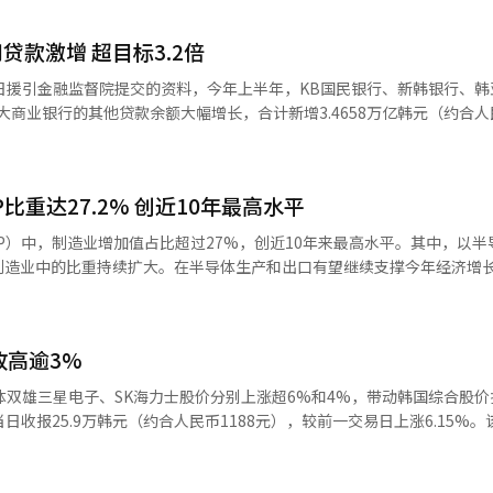
出1.2278万亿韩元和1.3868万亿韩元。 由于KOSPI早盘涨幅过大，
入侧边车（Sidecar）机制。这是KOSPI200股指期货价格较基准价上
款激增 超目标3.2倍
日援引金融监督院提交的资料，今年上半年，KB国民银行、新韩银行、韩
商业银行的其他贷款余额大幅增长，合计新增3.4658万亿韩元（约合人民
万亿韩元，达到目标值的约3.2倍。 分析认为，受“借钱炒股”热潮带
快速攀升。为控制家庭贷款总量，五大银行自7月起进一步收紧住房抵押贷
其他贷款增幅尤为突出，分别达到年度目标的8.2倍和8.9倍
比重达27.2% 创近10年最高水平
P）中，制造业增加值占比超过27%，创近10年来最高水平。其中，以半
制造业中的比重持续扩大。在半导体生产和出口有望继续支撑今年经济增
会预算政策处22日发布的数据，去年韩国制造业
人民币2.9万亿元），同比增长2.3%，占实际GDP的27.2%，为近10年（
年）最高水平。 除受新冠疫情影响于2020年短暂下滑外，韩国制造业实际增加值始终保持增长态
收高逾3%
体双雄三星电子、SK海力士股价分别上涨超6%和4%，带动韩国综合股价
随后震荡走高，最高触及26.35万韩元，涨幅一度接近8%。SK海力士收报1
绿，最低下探至173.2万韩元，随后重拾升势，收复失地。 分析人士指出，隔
国芯片股同步走强。尽管受美伊冲突升级担忧影响，美国三大股指隔夜集