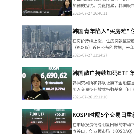
加剧的担忧。受此拖累，韩国股市盘中一度走低，
合股价指数（KOSPI）盘中一度
2026-07-27 16:40:11
1.99%。午后买盘回流，指数由跌
韩国青年陷入"买房难"
在房价持续上涨、住房贷款监管
（KOSIS）近日公布的数据，去
30%，也是2017年该项统计口径调整以来的最低水平。 相比之下，
2026-07-27 11:24:27
为63.5%和68.5%，同比降幅
韩国散户持续加码ETF 
韩国交易所和韩联社旗下金融信息公
买入交易型开放式指数基金（ETF
韩国综合股价指数（KOSPI）市场净买入金额的六成以上。 数据
2026-07-26 15:11:10
市场股票109.9万亿韩元，其中
630万
KOSPI时隔5个交易日重
在市场投资情绪明显回暖的带动下，
点关口，创业板市场（KOSDAQ）也上涨逾5%，