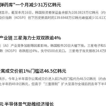
"弹药库"一个月减少31万亿韩元
显示，截至本月16日，韩国投资者保证金余额为108.0819万亿韩元（
价指数（KOSPI）创下历史新高时的139.6948万亿韩元峰值减少31.61
相反，今年上半年，韩国股市投资者保证金余额曾持续
元增至4月的119.0743万亿韩元，并于上月初升至139万亿韩元的历史高位
AI产业链 三星海力士双双跌逾4%
（AI）产业竞争加剧等因素影响，韩国股市20日大幅下挫。三星电子和S
跌超过4%，失守6500点关口。 三星电子当天报收24.4万韩元，较
月4日（23.25万韩元）的新低。三星电子开盘一度大跌5.49%，盘中最低
。 SK海力士当天报收176.4万韩元，较前一交易日下
.5万韩元）以来首次收盘跌破180万韩元。当天开盘一度下跌5.27%
寓成交价前1%门槛达46.5亿韩元
0日表示，今年上半年首尔公寓成交价进入前1%的门槛约为46.5亿韩元（约
上半年的49.8亿韩元，但高于“三重限制”扩大至首尔全境后的去年下半年
主要集中在江南、江北地区的
项目及新建高端住宅区。 京畿道方面，公寓成交价前1%的门槛为18.5亿韩元，平均成交价为
美元 半导体景气助推经济增长