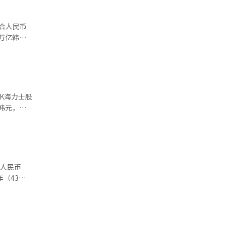
约合人民币
3万亿韩
。此
K海力士股
触及24万
合人民币
（43亿