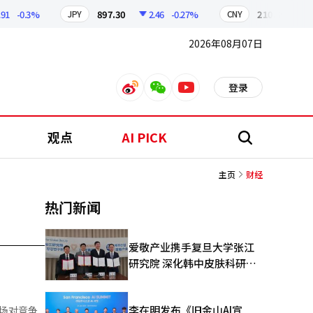
-0.3%
897.30
2.46
-0.27%
210.59
0.3
JPY
CNY
2026年08月07日
登录
weibo
weixin
youtube
观点
AI PICK
搜
索
主页
财经
热门新闻
爱敬产业携手复旦大学张江
研究院 深化韩中皮肤科研合
作
李在明发布《旧金山AI宣
市场对竞争