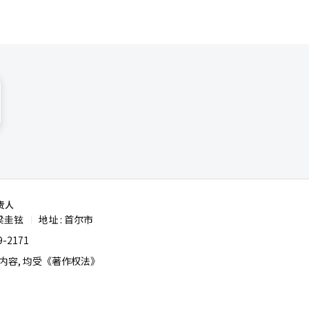
责人
梁圭铉
地址 : 首尔市
|
-2171
容, 均受《著作权法》