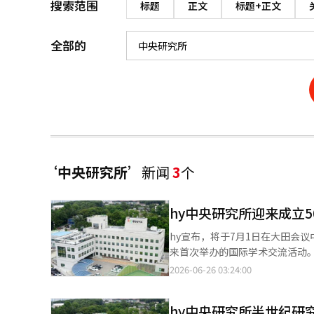
搜索范围
标题
正文
标题+正文
全部的
‘中央研究所’
新闻
3
个
hy中央研究所迎来成立
hy宣布，将于7月1日在大田会议
来首次举办的国际学术交流活动。 hy自1979年起以“益生菌与健康”为主题举办国际学术研讨会，致力于推动
益生菌研究与产业发展。本次研
2026-06-26 03:24:00
和未来方向。 今年的副标题为“超越肠道的益生菌：通过综合科学与技术推动益生菌的发展”。此次研讨会将重点关
注益生菌研究及微生物组技术的发展，超越肠道健
hy中央研究所半世纪研
工程系的金智妍教授。演讲者包