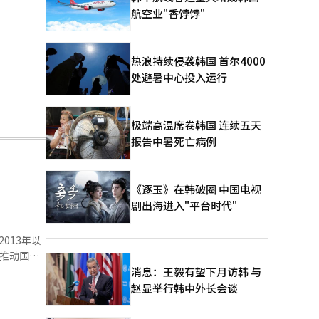
航空业"香饽饽"
热浪持续侵袭韩国 首尔4000
处避暑中心投入运行
极端高温席卷韩国 连续五天
报告中暑死亡病例
《逐玉》在韩破圈 中国电视
剧出海进入"平台时代"
013年以
的最新动态
消息：王毅有望下月访韩 与
赵显举行韩中外长会谈
学的林信赫