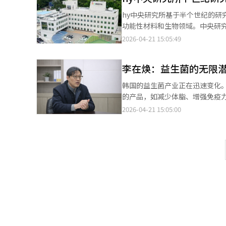
教授以及hy新增长团队的崔一东团队长。 演讲内容将涵盖特定菌株对肠道功能和微生物组
hy中央研究所基于半个世纪的
微生物组分析提升免疫力的效果
功能性材料和生物领域。中央研究
生菌研究的范式转变和最新研究成果。 研讨会将以hy中央研究所成立50周年庆典和“迈向微生物
国型双歧杆菌“HY8001”，
2026-04-21 15:05:49
愿景发布仪式作为结束。 hy中央研究所所长李在焕表示：“hy中央研究所在过去的半个世纪中专注于益生菌研究，
种菌株，是国内最多的。此外，研
领导相关产业的发展。借此次研讨会
扩大到251种，拓宽了功能性材
是，成立于1976年的hy中央
李在焕：益生菌的无限
多种功能性材料的开发，目前已获
于1995年首次开发和商业化了韩
品药品监督管理局（FDA）注册
韩国的益生菌产业正在迅速变化
监督管理局认可的9种个别认可原
组”和“健康老龄化”作为核心
的产品，如减少体脂、增强免疫力
组等功能性材料的开发与产业化。
所正在以女性健康、肌肉改善等
有超过5100种菌株，是韩国最
2026-04-21 15:05:00
些举措将推动国内益生菌产业的
所，最初致力于益生菌的国产化
经人工智能（AI）系统翻译与编
生物组发生重大变化。-如何看待
展，益生菌已成为与红参、维生
菌株的获取是研究所的核心竞争
和人体样本，建立了庞大的菌株
市场规模约为6万亿韩元，其中益
道也从传统的上门销售扩展到线上
程自主完成，确保质量和功能性。
菌？“查看菌株的‘菌株编号’。
和二维码，方便消费者了解菌株研