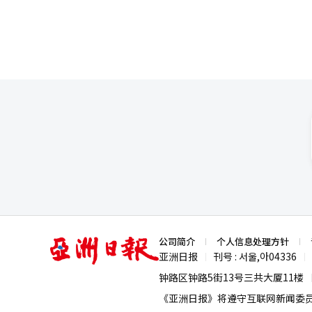
品难以扩展。通过向外部企业供应
的研究方向是什么？“研究将围
全球研究，探索自闭症谱系障碍
物。”-研究所未来50年的目标
开发生菌基治疗药物，打造具有全
亚
公司简介
个人信息处理方针
洲
亚洲日报
刊号 : 서울,아04336
|
|
日
报
钟路区钟路5街13号三共大厦11楼
《亚洲日报》将遵守互联网新闻委