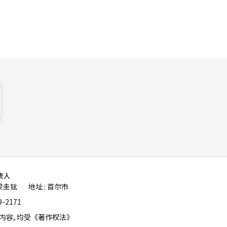
。”-未来
领域，参与
疗药
药领域，
责人
梁圭铉
地址 : 首尔市
|
-2171
容, 均受《著作权法》