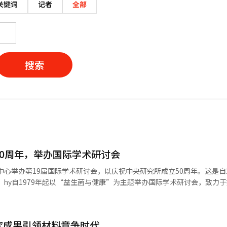
关键词
记者
全部
搜索
50周年，举办国际学术研讨会
中心举办第19届国际学术研讨会，以庆祝中央研究所成立50周年。这是自2
国内
讨会将与韩国食品科学学会的学术大会联合举行，预计将分享益生菌研究
康的范畴，关注人体整体。 会议的主持人是首尔科学技术大学食品
究成果引领材料竞争时代
括康奈尔大学的埃拉德·塔科教授、哈佛大学的许俊烈教授、浦项科技大