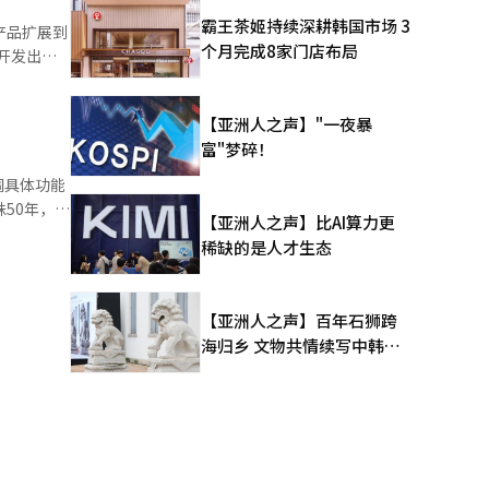
霸王茶姬持续深耕韩国市场 3
产品扩展到
，分享益
个月完成8家门店布局
开发出韩
5100多
然物质库
【亚洲人之声】"一夜暴
皮肤改善等
研究，并
富"梦碎！
”被美国食
于食品药品
“微生物
调具体功能
物和微生物
方案。研究
50年，拥
【亚洲人之声】比AI算力更
研究所的这
业附属研究
稀缺的是人才生态
※ 本报道
构将围绕微
年的发
果。”-
【亚洲人之声】百年石狮跨
发酵乳制品
海归乡 文物共情续写中韩人
功能食品
文新篇
品，销售渠
品生产全
择优质益生
供相关信息
靠自有产