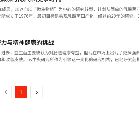
的影响、通过临床试验和
研究成果，加速向以“微生物组”为中心的研究转型，计划从简单的乳酸菌
，以及基于人工智能的定制益生菌技术。特别是将围绕“肠-器官轴”理论
所成立于1976年，最初目标是实现乳酸菌国产化，经过约20年的研究，
组专业研究所”的
为国内益生菌产业奠定了基础。研究所专注于菌株的获取和数据积累，目前拥有
究所还拥有124项专利和150篇国内外论文，增强了研究竞争力，并将天
，我们将提升微生物组研究的竞争力，持续为国民健康做出贡献。” 值得一提的
料的开发范围。研究方向快速进化，从原来的肠道健康扩展到体脂减少、
研究所是食品行业首个企业附属研究所。该所以“益生菌国产化”为目标开展
潜力与精神健康的挑战
得7种个别认证原料。在海外市场也取得了显著成果。益生菌“HY7017
国型益生菌。目前，研究所拥有约5100种菌株库和约250种天然物库，基
为新健康功能食品原料，获得了安全性和功能性的认可。未来，研究所将
。过去，益生菌主要被认为对肠道健康有益，但现在市场上出现了更多强
料、124项注册专利和150篇国内外论文等研究成果，推动益生菌、天然
，目标是通过综合分析人体内外微生物和遗传信息，开发个性化健康解决
和改善皮肤。hy中央研究所作为引领这一变化的研究机构，已经研究菌株
※ 本报道经人工智能（AI）系统翻译与编辑。
10个领域为中心构建管道，并扩大与研究顾问团的合作。业内认为，中央
大的研究基地之一。hy中央研究所成立于1976年，是韩国食品行业首个企
页
升级，从简单的产品竞争转向以菌株、数据和临床为基础的“材料竞争”。
。李在焕所长在接受采访时表示，益生菌研究领域仍然广阔，未来产业结
辑。
韩国益生菌产业的变化？“最初，人们对食用菌类持怀疑态度，但经过60
一
素齐名的健康食品。市场从强调牛奶营养转向关注益生菌的功能性和研究成
上
1
下
力吗？“菌株是长期积累的资产。我们通过国际会议和实地考察收集传统
库，并不断验证其功能性。”-益生菌市场的变化趋势如何？“目前，健康
一
生菌占8000亿至9000亿韩元。市场从单一的肠道健康功能转向多功能产
和网红推广。”-hy的益生菌技术有何独特之处？“我们从菌株发现到产
页
我们拥有5100多种菌株，能够持续开发新功能菌株。”-消费者如何选
例如，‘HY7017’表示该菌株已通过功能性和安全性验证。hy产品提
究数据。”-为何扩大原料B2B业务？“健康功能食品市场竞争激烈，仅