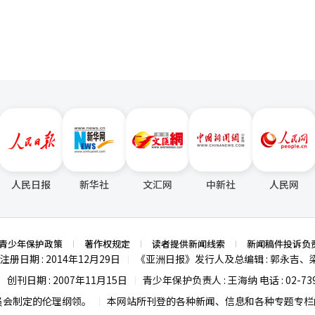
原料，可以通过多品牌和渠道扩大市场。去年原料销售额约为150亿韩元
绕‘微生物组’展开，关注全身微生物生态系统。我们特别关注精神健康
的症状缓解可能性。未来计划扩展至生物制药领域，开发基于益生菌的治
是什么？“我们计划围绕微生物组和健康老龄化扩大研究，逐步进入生物制
球竞争力的K-益生菌。”※ 本报道经人工智能（AI）系统翻译与编辑。
人民日报
新华社
文汇网
中新社
人民网
青少年保护政策
著作权规定
读者提供新闻线索
新闻稿件投诉负
注册日期 : 2014年12月29日
《亚洲日报》发行人及总编辑 : 郭永吉、
|
创刊日期 : 2007年11月15日
青少年保护负责人 : 王海纳 电话 : 02-739
|
|
员会制定的伦理纲领。
本网站所刊登的各种新闻、信息和各种专题专栏内
|