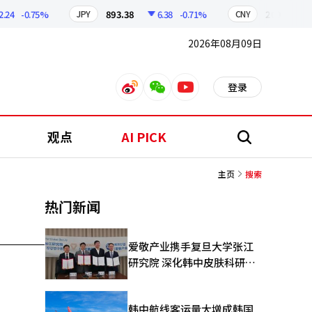
24
-0.75%
893.38
6.38
-0.71%
209.17
JPY
CNY
2026年08月09日
登录
weibo
weixin
youtube
观点
AI PICK
搜
索
主页
搜索
热门新闻
爱敬产业携手复旦大学张江
研究院 深化韩中皮肤科研合
作
韩中航线客运量大增成韩国