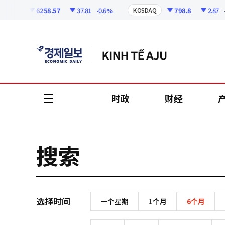
코
인
6258.57
37.81
-0.6%
798.8
2.87
-
OSPI
KOSDAQ
정
보
时政
财经
all
menu
搜索
选择时间
一个星期
1个月
6个月