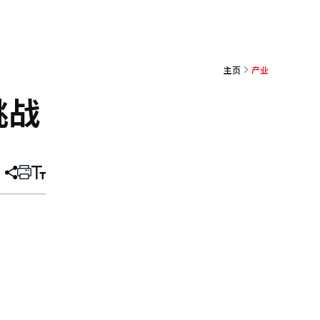
主页
产业
挑战
分
打
调
享
印
整
文
大
章
小