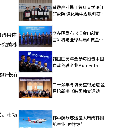
爱敬产业携手复旦大学张江
研究院 深化韩中皮肤科研合
作
李在明发布《旧金山AI宣
强调具体
言》将与全球共启AI黄金时
研究菌株
代
韩国国民年金参与投资中国
自动驾驶企业Momenta
焕所长在
二十余年寻访安重根足迹 金
月培新书《韩国独立运动圣
地：向旅顺口追问历史》出
版
品。市场
韩中航线客运量大增成韩国
航空业"香饽饽"