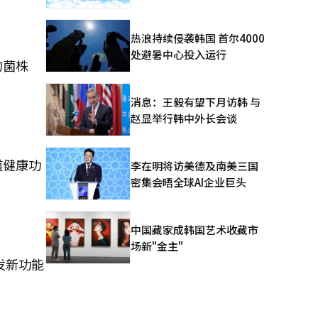
热浪持续侵袭韩国 首尔4000
处避暑中心投入运行
的菌株
消息：王毅有望下月访韩 与
赵显举行韩中外长会谈
道健康功
李在明将访美德及南美三国
密集会晤全球AI企业巨头
中国藏家成韩国艺术收藏市
场新"金主"
发新功能