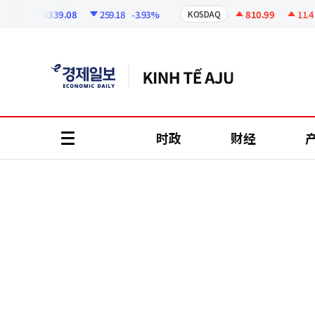
코
인
6339.08
259.18
-3.93%
810.99
11.4
+1
I
KOSDAQ
정
보
时政
财经
all
menu