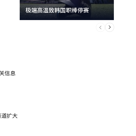
极端高温致韩国职棒停赛
首尔
个
前
一
下
相关信息
渠道扩大