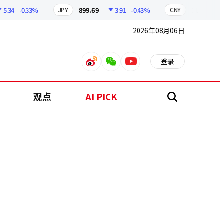
4
-0.33%
899.69
3.91
-0.43%
210.28
0
JPY
CNY
2026年08月06日
登录
weibo
weixin
youtube
观点
AI PICK
搜
索