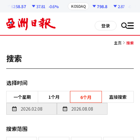
코
인
6258.57
37.81
-0.6%
798.8
2.87
-0.36%
KOSDAQ
정
보
all
登录
搜
men
索
主页
搜索
搜索
选择时间
一个星期
1个月
直接搜索
6个月
搜索范围