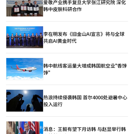
爱敬产业携手复旦大学张江研究院 深化
亿韩元。市场从单一的肠道健康功能转向多功能产品，销售渠道也
韩中皮肤科研合作
从传统的上门销售扩展到线上和网红推广。”-hy的益生菌技术有
何独特之处？“我们从菌株发现到产品生产全程自主完成，确保质
量和功能性。我们拥有5100多种菌株，能够持续开发新功能菌
株。”-消费者如何选择优质益生菌？“查看菌株的‘菌株编
号’。例如，‘HY7017’表示该菌株已通过功能性和安全性验
李在明发布《旧金山AI宣言》将与全球
证。hy产品提供相关信息和二维码，方便消费者了解菌株研究数
共启AI黄金时代
据。”-为何扩大原料B2B业务？“健康功能食品市场竞争激烈，
仅靠自有产品难以扩展。通过向外部企业供应原料，可以通过多品
牌和渠道扩大市场。去年原料销售额约为150亿韩元。”-未来的研
究方向是什么？“研究将围绕‘微生物组’展开，关注全身微生物
韩中航线客运量大增成韩国航空业"香饽
生态系统。我们特别关注精神健康领域，参与全球研究，探索自闭
饽"
症谱系障碍的症状缓解可能性。未来计划扩展至生物制药领域，开
发基于益生菌的治疗药物。”-研究所未来50年的目标是什
么？“我们计划围绕微生物组和健康老龄化扩大研究，逐步进入生
物制药领域，开发生菌基治疗药物，打造具有全球竞争力的K-益生
菌。”※ 本报道经人工智能（AI）系统翻译与编辑。
热浪持续侵袭韩国 首尔4000处避暑中心
投入运行
消息：王毅有望下月访韩 与赵显举行韩