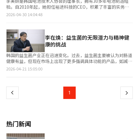
李美妍是韩国电池技术人协会的理事长，拥有30多年电池制造经
验。自2010年起，她担任裕进科技的CEO，积累了丰富的实务经
验。李美妍1976年出生，毕业于忠清大学机械设计系，随后在中
2026-04-30 14:04:48
原大学和庆熙大学完成学业，开始了她的工程师生涯。2010年，
她在忠北清州创立了裕进科技，专注于电池工艺设备的设计和运
营。裕进科技生产电池组装工艺的关键部件，市场占有率达60%。
作为协会理事长，她致力于培养电池和电动车产业的技术人才。协
李在焕：益生菌的无限潜力与精神健
会通过电池性能评估、诊断和安全教育，已培养出1200多名专业
康的挑战
人才，并与50多家机构建立了合作网络。李美妍强调，电池技术和
设备在快速发展，但熟练掌握这些技术的人才仍然不足。她指出，
韩国的益生菌产业正在迅速变化。过去，益生菌主要被认为对肠道
产业竞争力最终取决于理解现场的人，而非技术本身。协会正专注
健康有益，但现在市场上出现了更多强调具体功能的产品，如减少
于培养能够安全操作电池并基于数据做出判断的实务型技术人才。
体脂、增强免疫力和改善皮肤。hy中央研究所作为引领这一变化的
页
2026-04-21 15:05:00
李美妍表示，未来市场竞争力将由具备电池安全和火灾应对能力的
研究机构，已经研究菌株50年，拥有超过5100种菌株，是韩国最
人才决定，协会将努力建立一个让技术人员发挥核心作用的生态系
大的研究基地之一。hy中央研究所成立于1976年，是韩国食品行
一
统。※ 本报道经人工智能（AI）系统翻译与编辑。
业首个企业附属研究所，最初致力于益生菌的国产化。李在焕所长
在接受采访时表示，益生菌研究领域仍然广阔，未来产业结构将围
上
1
下
绕微生物组发生重大变化。-如何看待韩国益生菌产业的变
化？“最初，人们对食用菌类持怀疑态度，但经过60年的发展，益
一
生菌已成为与红参、维生素齐名的健康食品。市场从强调牛奶营养
转向关注益生菌的功能性和研究成果。”-菌株的获取是研究所的
页
核心竞争力吗？“菌株是长期积累的资产。我们通过国际会议和实
热门新闻
地考察收集传统发酵乳制品和人体样本，建立了庞大的菌株库，并
不断验证其功能性。”-益生菌市场的变化趋势如何？“目前，健
康功能食品市场规模约为6万亿韩元，其中益生菌占8000亿至9000