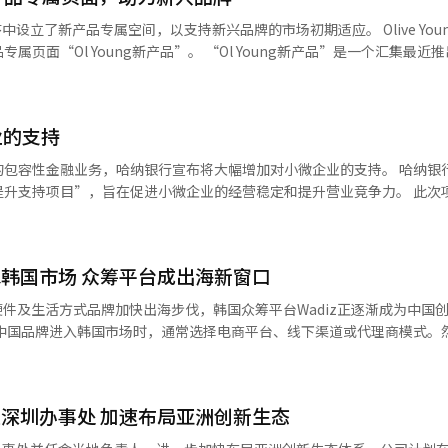
也同意将作品公共移交，从而为保护工作打开了大门。 问题在于缺乏安全拆
中设立了新产品专属空间，以支持新兴品牌的市场初期适应。 Olive Young于19日
，推进委员会决定在31日前通过韩国智能合作社运营的在线平台“种子派
产品”。 “Ol Young新产品”是一个汇集最近推出的美容
）。目标金额为1亿韩元，任何人都可以从1万韩元起参与。 吴允一生都坚
顾客推荐最新的消费趋势。该页面的特点是为知名度较低的新兴品牌提供
此，支持者将获得以吴允版画图案制作的艺术卡、限量版艺术印刷品《刀
的关注。 在预运营期间，销售效果显著。从8日至17
》和《回声少年》系列全集等回报。同时，支持者也将被邀请参加支持者之
介绍的商品订单金额比上个月同一时期增长了35%。分析认为，早期将新产品
9日在首尔钟路区观勋美术馆全馆举行。吴允的同事和前辈们将展出作品进
业的支持
产品回顾”栏目介
用，扣除成本后。特别是吴允生前亲自拍摄的版画（《刀歌》、《春舞人
化妆和健康等类别。 “新产品日历”则提前展示即将发布的产品
性金融业务，哈纳银行宣布将大幅增加对小微企业的支持。 哈纳银行于10日
1万人参与。 吴允的次子、
品特点和开发背景的杂志内容，增加了探索过程的趣味性。 “Ol Young新
持项目”，旨在促进小微企业的经营稳定和提升营业竞争力。 此次项目包括两
表示：“父亲的作品重新回到世上，以及超过1万名市民为此签名，对我们
的众筹”栏目，顾客可以以折扣价格购买尚未正式发布的独立品牌新产品
：△高效能源设备引入支持 △在线销售渠道开拓支持。 高效能源设备引入支
庭的，而是所有市民的。” 有关众筹和销售展的详细信息可在种子
快速确认初期需求和消费者反应。 Olive Young还将每月第四周举
企业。每个商户的购买费用最高可获得200万元的支持，支持的设备包括能
扣活动“Ol Young新产品周”。首场活动将于22日开始，持续5天，
和除湿机等。 在线销售渠道开拓支持项目将选定300个希望
活动期间将提供专属折扣券，并向撰写商品评论的顾客发放
水韩国市场 众筹平台成出海新窗口
的小微企业，提供在线平台入驻和销售激活解决方案。支持内容包括：△
使用反馈，提高品牌知名度。 “Ol Young新产品”的设立被视为
持的合理性，最终确
硬件及生活方式品牌加快出海步伐，韩国众筹平台Wadiz正逐渐成为中国
立品牌培育战略的延续。去年，Olive Young在线上和线下渠道中，年销售额
成“温暖商品券”加盟商注册的商户在评审时将享有优待。 申请将于11日起
年的36个增长了三倍以上。年销售额超过10亿韩元的品牌也增加到6个。 Oliv
的移动应用“哈纳元气”或哈纳银行官网进行申请。 哈纳银行相关人士表
市场前，先通过Wadiz开展众筹活动，以较低成本测试市场反应、验证
 Young新产品’将成为消费者最先发现新趋势的地方，也是品牌有效展示新
声音的多样支持项目，积极推动地方经济复苏和包容性金融的实践。”※ 
，创造多样化的K美容和健康品牌成长的环境。”※ 本报道经人工智能（
立深圳办事处 加速布局亚洲创新生态
计交易额约1.5万亿韩元（约合人民币66.9亿元），注册会员约750万人。
117个国家和地区，海外流量持续增长。2026年1月，平台月活跃用户（