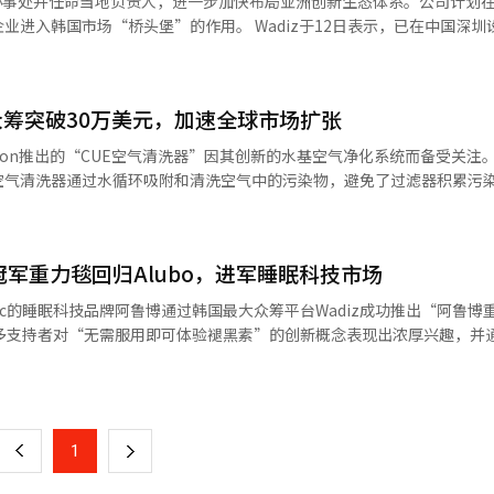
立办事处并任命当地负责人，进一步加快布局亚洲创新生态体系。公司计划
adiz进入韩国市场的案例持续增加，其
堡”的作用。 Wadiz于12日表示，已在中国深圳设立办事
adiz数据，目前平台海外项目中约75%来自中国企业，中国用户注册数
责人。今后，莫子鸣将负责制定中国市场销售战略、构建战略合作伙伴关
。 据了解，莫子鸣曾在WeWork北京分公司负责全球企
尤其是在AI设备、智能硬件和可穿戴产品领域，拥有规模可观的早期消
，被业界视为跨境业务开发专家，曾参与支持亚洲科技品牌进军韩国及全
，相比直接投入大量资金建立销售渠道，众筹平台正
众筹突破30万美元，加速全球市场扩张
国香港地区的本地网络，发掘人工智能（AI）及科技领域的创新项目，
国品牌通过众筹关注的不仅是销售额，更重要
ation推出的“CUE空气清洗器”因其创新的水基空气净化系统而备受关注
品买单、对哪些设计和功能最为敏感，以及品牌故事能否获得本地市场认同。
面向当地企业举办“韩国市场众筹说明会”。鉴于深圳聚集大量科技企业及
空气清洗器通过水循环吸附和清洗空气中的污染物，避免了过滤器积累污
众筹案例来看，AI及智能硬件产品已成为中国品牌进入韩国市场最活跃的领
Wadiz也在持续扩大全球网络布局。公司将以官
器，维护成本低，减少了废弃过滤器的产生，具有环保优势。其设计还考
智能手机MindOne K Pro上线两小时内募资突破3亿韩元，最终募资约4.
门举行的BEYOND国际科技创新博览会。该展会预计将吸引约3万名参与者
，保持室内环境的柔和。技术上，CUE空气清洗器优化了空气流动和水
穿戴机器人极壳（Hypershell）实现目标金额
技创新展会之一。 活动期间，Wadiz将设立专属展馆，加强与
清洗结构，适用于家庭、办公室和商业设施等多种环境。市场反应迅速，
亿韩元。尽管售价超过100万韩元，仍吸引大量户外运动及科技用户关注。
士的交流。莫子鸣也将出席专题讨论环节，分享对亚洲众筹市场趋势及全
品冠军重力毯回归Alubo，进军睡眠科技市场
技术差异性和市场需求。Watervation计划将此技术扩展到家用以外
引约9000名用户预约关注，最终募资约3亿韩元；智能存储产品NASync则创下
责该项目的Setoworks通过与美国Kickstarter、日本Makuake
.Inc的睡眠科技品牌阿鲁博通过韩国最大众筹平台Wadiz成功推出“阿鲁博
入韩国及全球市场枢纽的平台地位。”
合作，帮助产品进行市场测试和销售增长，并提供从市场进入到客户支持的一
出韩国消费者对中国品牌的认知正在发生变化。 过去，中国品牌在韩国市
许多支持者对“无需服用即可体验褪黑素”的创新概念表现出浓厚兴趣，并
。但随着中国科技企业和消费品牌不断提升研发与设计能力，越来越多消
用深层触压（DTP）原理，旨在通过对身体施加压力来改善睡眠质量。这
页
科技领域。近年来，中国茶饮品牌陆
者欢迎。尽管国内对重力毯的认知度较低，但随着MMBio等企业的推广
权（IP）影响力持续扩大，中国设计品牌在海外市场的曝光度不断提升
品牌“睡魔”的重力毯进行全面重塑的结果。虽然预期主要消费群体为中
一
的生活方式审美，也开始影响韩国年轻消费者对旅行、餐饮、家居及消费
者的兴趣更高。因此，品牌重新定位并提升了产品的视觉和功能质量。阿
上
1
下
脱低价制造的单一标签，转向设计感、功能性、高性价比和生活方式体验
自家商城，方便错过众筹的消费者购买。此外，阿鲁博正积极拓展全球市场
Z世代（1980年代初至2000年出生）和科技
Kickstarter上推出产品，进军美国、日本等国际市场。阿鲁博代表表示