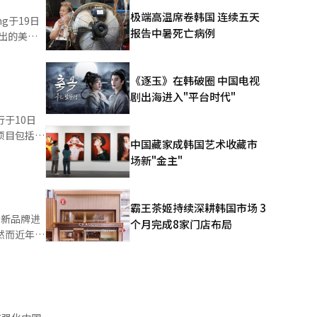
极端高温席卷韩国 连续五天
”进行众筹
报告中暑死亡病例
独立的产品
歌》、后续
夜。 此
《逐玉》在韩破圈 中国电视
展示在独立
行销售，销
剧出海进入"平台时代"
秋舞》、
遗属来说
中国藏家成韩国艺术收藏市
。顾客可以
场新"金主"
效等级为1
参与品牌包
在线平台入
霸王茶姬持续深耕韩国市场 3
创新品牌进
超过1亿韩
个月完成8家门店布局
e
产品竞争
产品的空
本报道经人
AI）系统
自2025
MAU）同