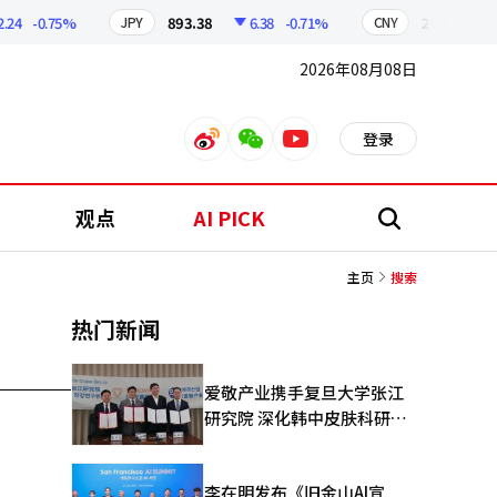
4
-0.75%
893.38
6.38
-0.71%
209.17
1
JPY
CNY
2026年08月08日
登录
weibo
weixin
youtube
观点
AI PICK
搜
索
主页
搜索
热门新闻
爱敬产业携手复旦大学张江
研究院 深化韩中皮肤科研合
作
李在明发布《旧金山AI宣