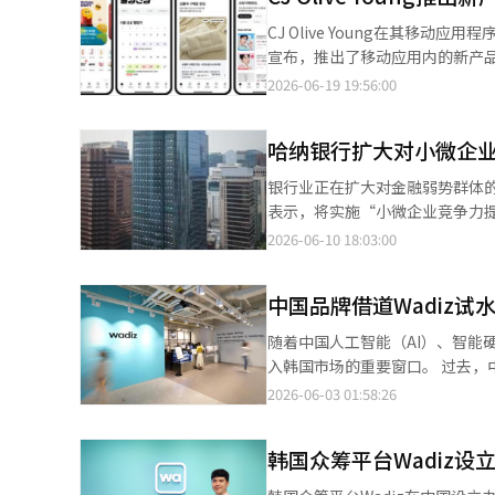
价值，表示愿意协助安全转移作品。遗属
CJ Olive Young在其移动应用程序
卸和公共移交作品的资金。因此
宣布，推出了移动应用内的新产品专属页面“Ol Young新
（拯救濒临消失的吴允九宜洞陶土浮雕
和健康产品的策划空间，旨在向
2026-06-19 19:56:00
信“艺术应当由众人共享”，因
展示区域，使其不被现有热门品牌淹没，能够获得消费者
版画购买折扣券、以及《朴花姐姐
日，“Ol Young新产品”中
外，募款展将于7月26日至8月
哈纳银行扩大对小微企
空间中，吸引了消费者的关注和购买。 该页面根据产品发布时点和购买目的，设有多个专区。“新
售收益将全部用于壁画的迁移费
绍了最近三个月内发布的300多种产品，涵盖护肤、
银行业正在扩大对金融弱势群体的包容
《无号图》、《人物》）等作品也将展出。 目前，呼吁保护作品的市民签名活动已有超过
和品牌促销日程。同时，还提供介绍新产
表示，将实施“小微企业竞争力提升支
保护推进委员会运营委员吴相燮
产品”还新增了一个“精心挑选
个领域，共计针对1300个商户进行支持
2026-06-10 18:03:00
都是令人感动的事情。我们认为这幅壁画不再是家
在同一页面完成新产品的探索和预购，而品牌则能
持项目将面向全国1000个小微
派官网上查看。
办针对新产品和新入驻品牌的定期折
至3级的空调、冰箱、洗衣机、衣物干燥机、空气净化器
括NARUKO、BIOGA、So Natural和Ariel等四个品牌。 
中国品牌借道Wadiz试
进入在线市场并实现销售多元化
额外积分，旨在引导新产品的初期购买，同时积累
驻支持 △直播电商支持 △众筹支持等。 哈纳银行将综合评审申请商户的商业性、可持续性和支
随着中国人工智能（AI）、智能
Olive Young推动中小型和独
定支持对象。在小巷型商店街内，已完
入韩国市场的重要窗口。 过去，中国品牌进入韩国市场时，通常选择电商平台、线下渠道或代理商模式。然而近年
元的入驻品牌达到116个，较2020
进行，为期三周。申请者可通过哈纳银行
来，越来越多品牌在正式进入韩国
2026-06-03 01:58:26
Young相关人士表示：“‘Ol
示：“我们将继续通过反映现场
力，并收集本地消费者反馈。 业内认为，这一变化不仅反映出中国品牌出海策略的调整，也折射出韩国消费者对中国
间。我们将继续通过差异化的策划
工智能（AI）系统翻译与编辑。
品牌认知的变化。 近年来，Wadiz正从韩国本土众筹平台逐步转型为连接全球创新品牌的平台。数据显示，截至目
翻译与编辑。
韩国众筹平台Wadiz设
前，平台累计项目数量约9万个，累
年推出全球服务以来，用户已覆盖