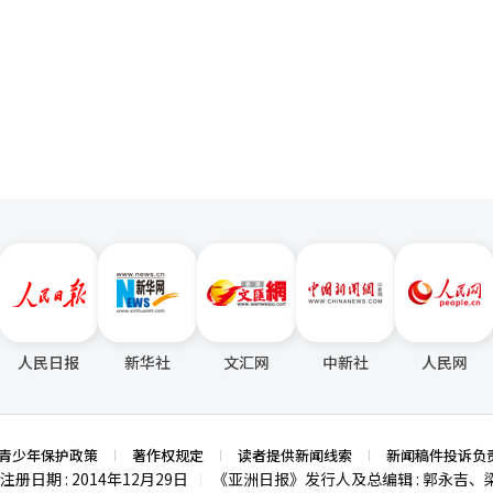
一
鲜意愿和较高的品牌开放度，因此其众筹结果往往被视为韩国消费趋势变
了显著的在线销售成绩，但为了全球市场的易读性，我们决定更名为‘阿
量的产品引领市场。”
页
动方式正在发生变化。 对于中国企业而言，Wadiz正成为进入韩
于韩国消费者而言，这也意味着他们接触和认识中国品牌的方式，正从价
人民日报
新华社
文汇网
中新社
人民网
青少年保护政策
著作权规定
读者提供新闻线索
新闻稿件投诉负
注册日期 : 2014年12月29日
《亚洲日报》发行人及总编辑 : 郭永吉、
|