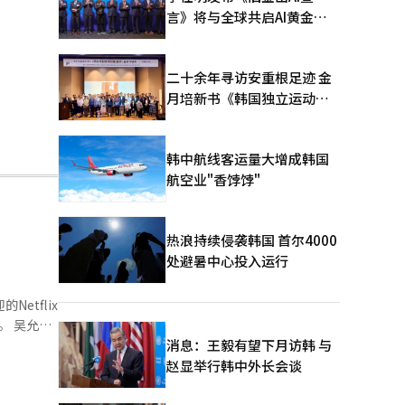
言》将与全球共启AI黄金时
代
二十余年寻访安重根足迹 金
月培新书《韩国独立运动圣
地：向旅顺口追问历史》出
版
韩中航线客运量大增成韩国
航空业"香饽饽"
热浪持续侵袭韩国 首尔4000
处避暑中心投入运行
etflix
允九
陶土壁画。
消息：王毅有望下月访韩 与
赵显举行韩中外长会谈
忘，直到今