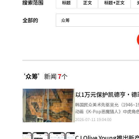
搜索范围
标题
正文
标题+正文
全部的
‘众筹’
新闻
7
个
以1万元保护凯德亨·德
韩国民众美术先驱吴允（1946~
动画《K-Pop恶魔猎人》中虎角
宜洞陶土保护推进委员会与韩国
2026-07-11 19:04:00
该项目由艺术人合作社韩国智能合作社负责运营。 这幅壁画是吴允在1973
首尔广津区九宜洞旧商业银行分
CJ Olive Young
年在建筑出售过程中重新被发现。 建筑的买家在确认作品存在后，直接联系了遗属，并向国立现代美术馆咨询作