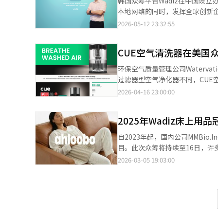
韩国众筹平台Wadiz在中国设
比增长2.3倍，整体流量中约40%来自海外市场。 与此同时，海外品牌通过W
本地网络的同时，发挥全球创新企业进入韩国市场“桥头
中中国品牌增长尤为明显。根据W
处，并任命莫子鸣为中国区总负
2026-05-12 23:32:55
升。 对于许多中国品牌而言，韩国不仅是销售市场，更是观察消费趋势的重要窗口。韩国消费者对新技术、新产品以
掘和孵化潜力创客，并以深圳为据点统筹Wadiz在华整体业务
及生活方式品牌的接受速度较快，
业业务开发及战略合作相关工作
这些用户的反馈往往能够快速反映产品竞争力与市场潜力。 因此
CUE空气清洗器在美国
个项目。目前，他正依托深圳及中
成为中国品牌进入韩国市场的重要低风险测试渠道。 业内人士指出，中
国市场拓展相关的合作。 Wadiz方面表示，公司已将深圳定位为发掘全球创新创客及扩大海外合作的核心战略据点。
环保空气质量管理公司Waterv
的是观察韩国消费者是否愿意为产
去年，Wadiz曾在深圳南山区
过滤器型空气净化器不同，CUE
Wadiz提供的数据，从目前的
设施，公司计划通过本地化合作进一步强化全球竞争力。 与此同时，
性能下降。该产品无需更换过滤
2026-04-16 23:00:00
圳企业爱可音（iKKO）推出的AI
方全球合作伙伴身份参加在中国澳
内舒适度，利用水分缓解空气干燥
借轻量化设计和AI交互功能迅速获得韩国科技爱好者关注。 AI可
名演讲者及1200余家参展企业，被视为亚洲代表性科
了污染物捕捉效率，简化了内部
3721%的达成率，累计募资约1
海外创客及全球众筹平台相关人
2025年Wadiz床上用
平台上短时间内达成高目标，显示出
翻译眼镜Leion Hey2上线前吸
的见解。 Wadiz代表辛慧星表示：“未来将进一步强化本地化团队建设，扩大与中国创新生态系统的连接，并持续巩
和工业环境，提供更广泛的解决方案。负
亿韩元的募资纪录。 值得关注的是，这些产品并非传统意义上的“低价中国制造”，而是以AI技术、创新设计和智能
自2023年起，国内公司MMBio
固Wadiz作为亚洲创新企业进
ZecZec和中国摩点等平台的
生活体验作为主要卖点。业内认为，这反映
目。此次众筹将持续至16日，
务。
场往往与价格竞争力联系在一起
享反馈。阿鲁博推出的重力毯采
2026-03-05 19:03:00
注产品的功能创新、设计感以及生活方式价值。 事实上，这种变化并不仅体现在
美和欧洲已被广泛研究并受到消费
续进入韩国市场，中国原创知识产
逐步扩大。此次众筹产品是对原
时，小红书等中国社交平台形成
但在线平台数据显示，年轻消费
在此背景下，中国品牌正逐步摆
4月中旬结束众筹后，正式开设
品牌形象，而Wadiz则成为观察这一变化的重要窗口。 由于平台用户以M
2026年4月初在美国知名众筹平台