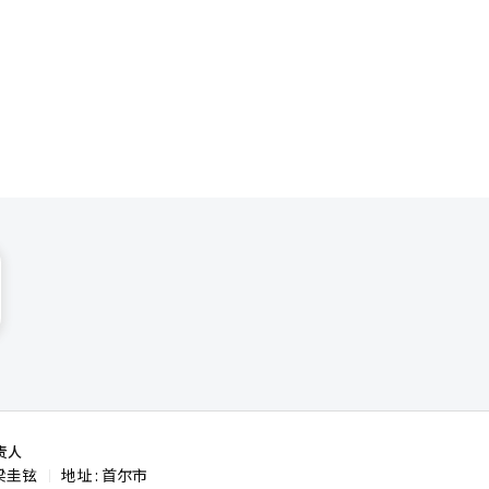
化的先行指
鲁博’。我
格逐渐转向
责人
梁圭铉
地址 : 首尔市
|