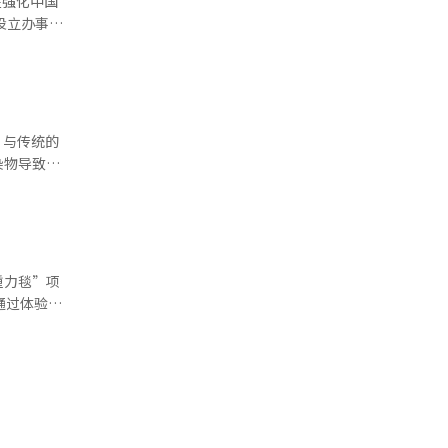
在强化中国
量也持续上
系，以及发
费者群体。
球市场的多
并加强与韩
。与传统的
 根据
制造业基础
染物导致的
域之一。深
虑了提升室
8亿韩元，凭
、400余
循环，提高
在全球众筹
此外，AI
球扩张战略
的空调系统
约23.8
、台湾
重力毯”项
站式服
通过体验分
费者开始关
种产品在北
，市场正在
。与此同
老年女性，
品的认知。
鲁博计划在
等更丰富的
，计划于
：“尽