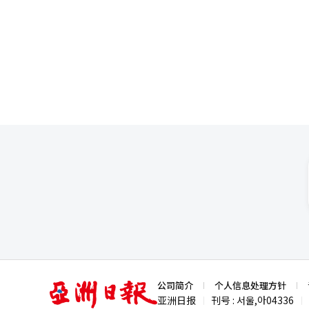
爱好者为主，普遍具有较强的尝
管‘睡魔’品牌在短时间内取得
标。 业内人士表示，未来中国品牌通过众筹平台进入韩国市场的案例有望持续增加。从AI硬件到生活方式消费品，从
们将通过独特的品牌感性和高质
设计品牌到文化IP，中国品牌与韩国消费者之间的互
国市场前的重要实验平台；而对
体验与价值。
亚
公司简介
个人信息处理方针
洲
亚洲日报
刊号 : 서울,아04336
|
|
日