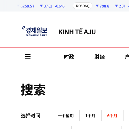
코
인
6258.57
37.81
-0.6%
798.8
2.87
-0
OSPI
KOSDAQ
정
보
时政
财经
all
menu
搜索
选择时间
一个星期
1个月
6个月