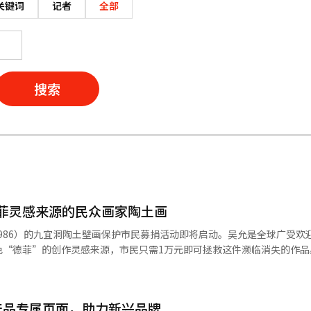
关键词
记者
全部
搜索
菲灵感来源的民众画家陶土画
1986）的九宜洞陶土壁画保护市民募捐活动即将启动。吴允是全球广受欢迎的N
色“德菲”的创作灵感来源，市民只需1万元即可拯救这件濒临消失的作品。 吴
民族美术人协会于11日宣布，将开展众筹和募款展，以保护吴允的九宜洞
年27岁时，与同事吴京焕、尹光周共同在
行的内墙上制作的陶土作品。之后由于被银行的隔墙遮挡，逐渐被人们遗
推出新产品专属页面，助力新兴品牌
品的