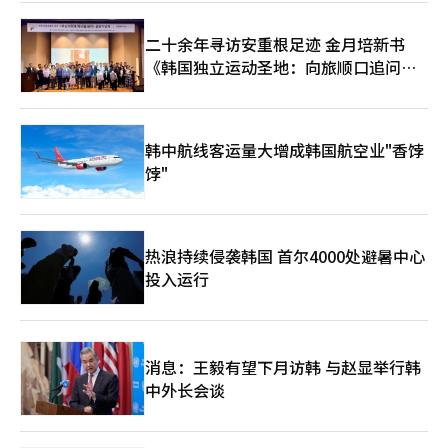
控区域的首尔21个自治区和京畿12个地区则需在11月9日前完成交
易以避免加征。 对于租户居住的房屋交易也包含了例外规定。如
二十余年寻访安重根足迹 金月培新书
果多套房者出售有租户的房屋，且买方为无房者，则买方可以在一
《韩国独立运动圣地：向旅顺口追问历
定期限内豁免土地交易许可区域的实际居住义务。这同样要求在
2023年2月12日之前存在的租赁合同，并且之后未进行合同续签。
史》出版
在满足这些条件的情况下，若在9日之前申请土地交易许可，则实
际居住义务将被推迟至现有租赁合同结束时。 市场普遍认为，资
本利得税加征恢复后，房源可能再次减少。已经有分析指出，在3
韩中航线客运量大增成韩国航空业"香饽
至4月期间，为了节税，急售房源大量涌入市场，而此后选择持有
饽"
房产的多套房者数量正在增加。※ 本报道经人工智能（AI）系统翻
译与编辑。
热浪持续侵袭韩国 首尔4000处避暑中心
投入运行
消息：王毅有望下月访韩 与赵显举行韩
中外长会谈