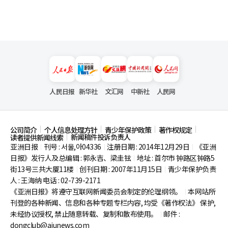
人民日报
新华社
文汇网
中新社
人民网
公司简介
个人信息处理方针
青少年保护政策
著作权规定
新闻稿件投诉负责人
读者提供新闻线索
亚洲日报
刊号 : 서울,아04336
注册日期 : 2014年12月29日
《亚洲
|
|
|
日报》发行人及总编辑 : 郭永吉、梁圭铉
地址 : 首尔市
钟路区钟路5
|
街13号三共大厦11楼
创刊日期 : 2007年11月15日
青少年保护负责
|
|
人 : 王海纳 电话 : 02-739-2171
《亚洲日报》将遵守互联网新闻委员会制定的伦理纲领。
本网站所
|
刊登的各种新闻、信息和各种专题专栏内容, 均受《著作权法》
保护,
未经协议授权, 禁止随意转载、复制和散布使用。
邮件 :
|
dongclub@ajunews.com