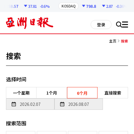
코
인
6258.57
37.81
-0.6%
798.8
2.87
-0.36%
KOSDAQ
정
보
all
登录
搜
men
索
主页
搜索
搜索
选择时间
一个星期
1个月
直接搜索
6个月
搜索范围