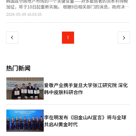
韩国首尔房地产市场的一个关键变量——对多套房者的资本利得税
加征，将于10日起重新实施。 根据9日相关部门的消息，政府决定
于今日结束对多套房者资本利得税加征的豁免措施。因此，从10日
页
2026-05-09 16:03:35
起，在调控区域内，多套房者出售房屋时将再次适用加征税率。
现行制度规定，基本资本利得税率为6%至45%，拥有两套房者需
一
额外加征20个百分点，拥有三套及以上房产者则需加征30个百分
点。加上地方所得税，预计拥有三套及以上房产者的最高实际税率
上
1
下
将达到82.5%。 考虑到豁免结束的最后一天恰逢周六，政府和地方
自治团体决定临时开展相关行政工作。首尔及京畿道的调控区域自
一
治团体和市政府将于当天上午9时至下午6时处理土地交易许可申请
业务。然而，此次特别行政安排仅限于与资本利得税加征豁免相关
页
的事务，首尔市政府、京畿道政府以及水原、成南、龙仁、安养市
热门新闻
政府等部分机构不在此列。 多套房者资本利得税加征是在文在寅
政府时期于2021年加强的。随后，尹锡悦政府于2022年5月通过修
订实施细则暂时豁免，并每年延长。然而，今年以来，李在明政府
爱敬产业携手复旦大学张江研究院 深化
明确表示没有进一步延长的计划，豁免结束已成定局。 为了减少
韩中皮肤科研合作
豁免结束带来的市场混乱，政府还制定了一些例外条款。原则上，
必须在9日之前完成买卖合同、支付尾款和所有权转移登记，才能
避免加征，但在土地交易许可区域内，仅需完成许可申请即可适用
例外。这是考虑到去年发布的“10·15对策”后，首尔全境及京
畿部分地区被扩大为土地交易许可区域，交易程序变长的情况。土
李在明发布《旧金山AI宣言》将与全球
地交易许可审查通常需要数周时间，因此设定豁免规定以减少对实
共启AI黄金时代
际需求者的影响。 适用期限因地区而异。江南、瑞草、松坡、龙
山等原有调控区域需在9月9日前完成尾款支付和登记，而新纳入调