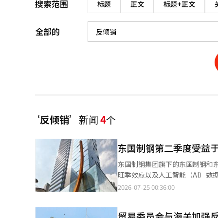
搜索范围
标题
正文
标题+正文
全部的
‘反倾销’
新闻
4
个
东国制钢第二季度受益于
东国制钢集团旗下的东国制钢和
旺季效应以及人工智能（AI）数据中心和造船业等下
下，营业收入为9955亿韩元，营
2026-07-25 00:36:00
112.5%和87.6%。与去年同期
年累计营业收入为1兆8527亿韩
贸易委员会与海关加强
长了14.4%，营业利润增长了96.1%，净利润增长了53.5%