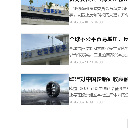
数据中心等大型工业基础设施需
工业通商部贸易委员会与海关为
增加，也成为积极因素。后板块由于造船需求强劲
享，以防止反倾销税的规避，并讨
准下，营业收入为5451亿韩元
关反倾销协商体”，讨论加强合
2026-06-30 15:04:00
润和净利润分别改善了10.3%、
旨在应对全球供应过剩和贸易环
了扭亏为盈。 上半年累计营业收入为1兆395亿韩元，营业利润为323亿韩元，净利润为250亿韩元。与去年同期相
化，绕过反倾销的尝试愈发巧妙
比，营业收入增长了1.1%，营业利润因
全球不公平贸易增加，
存在倾销及绕过倾销的进口商品
国进口的镀锌和彩色钢板征收反
商了共享海关所持有的进口统计
全球供应过剩和本国优先主义的
售盈利能力。在高汇率环境下，保持
示将扩大与倾销相关的专门组织
求合作方案。 工业通商部贸易委员会于23日在首尔COEX ASEM大厅举办了“2026贸易救济首尔国际论坛（首尔论
了盈利能力。 一位钢铁行业人士表示：“建筑市场依然疲软，但造船和AI基础设施等工业需求起到了支撑作用。”他
反倾销税的商品进行检查，以确
坛）”。今年是首尔论坛的第24
2026-06-23 20:04:00
还表示：“具备高附加值产品竞争
品价格承诺的履行情况，并扩大
（WTO）及美国、中国、欧盟（
译与编辑。
示：“我们将积极利用共享的信
11个贸易救济机构的代表参加。 今年论坛的主题是“全球贸易环境变化与贸易救济的新课题”。与会者分享了各国
查局局长河有贞表示：“通过与
欧盟对中国轮胎征收高
的贸易救济政策方向和最新调查经
产业。”※ 本报道经人工智能（
贸易救济需求迅速扩大。根据WTO
欧盟（EU）针对中国轮胎征收
计2024年将达到375件。去
业与在欧洲建立本地生产体系的
加剧，使各国积极利用贸易救济手段以保护本国产业。 贸易救济作为
增长的基础上持续改善业绩，未来的关税政策
2026-05-16 09:13:08
在于客观调查国内产业是否因倾销
在对中国生产的乘用车和轻型卡车轮胎进行反倾销关税的
次论坛还重点讨论了贸易救济措
知的临时关税率为29.9%。而由
行组装和加工，或利用跨国生产
果将欧盟现有的基本关税4.5%
应国内轻微变更”扩展到“第三国经由组装和加工”的内容。 
7.9%。最终的关税率预计将在6月中旬确定。 此次措施适用于在中国生产的产品。