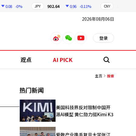
0.08
-0%
902.64
0.96
-0.11%
211.15
JPY
CNY
2026年08月06日
登录
weibo
weixin
youtube
观点
AI PICK
搜
索
主页
搜索
热门新闻
美国科技界反对限制中国开
源AI模型 黄仁勋力挺Kimi K3
爱敬产业携手复旦大学张江