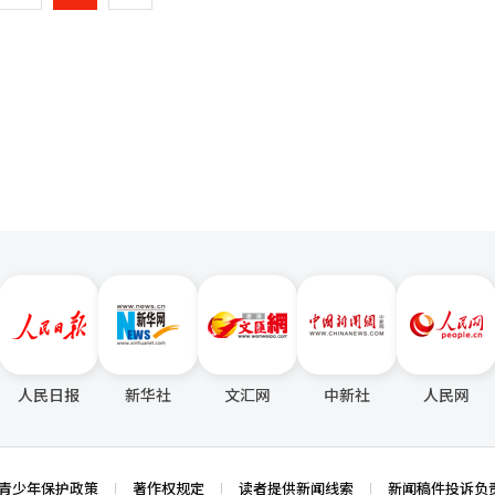
程和出口路径变得愈发困难。贸易救济机构需要具备超越简单价格比较的
转型、高尺
变化时，必须通过客观
一
国内企业的核心盈利市场。 韩国轮胎科技（韩国轮胎）在今年第一
度。” 工业部通商谈判本部长禹汉九也强调：“贸易救济
元，营业利润为5069亿韩元，分别较去年同期增长7.0%和42.9%。 轮胎部门的
页
平开放的制度，各国应分享调查经验和政策方向，加强对规避倾销等新课
去年增长9.3%，营业利润为4375亿韩元，增长31.1%。电动车和混合动
I）系统翻译与编辑。
绩改善的原因。 韩国轮胎在匈牙利工厂建立了本地生产体系。
51907百万HUF，生产业绩为50753百万HUF。 生产业绩几乎达到了生
本地工厂运作保持在较高水平。由于在欧洲的本地供应比例相对较高，因
增加和高端产品的组合改善效果得到了体现。 然而，金虎轮胎在南京、天津
产体系。尤其是长春工厂被认为是年产约630万条的核心基地。业内人
不可避免。 耐克森轮胎也在欧洲和北美的销售增长的基础上
383亿韩元，营业利润为542亿韩元。 耐克森轮胎以中国青岛工厂为生
本地供应体系，正在推进捷克工厂的二期扩建，计划建立年产5000万条
欧盟关税风险的变量。 然而，轮胎行业普遍认为此次措施不仅是
组的信号。随着美国和欧洲的保护主义趋势加强，生产基地战略本身需要
高，价格敏感度大。如果关税负担导致销售价格上涨，可能会影响在欧洲
人民日报
新华社
文汇网
中新社
人民网
，欧洲本地生产比例和物流应对能力可能对盈利能力和市场份额产生更大
译与编辑。
青少年保护政策
著作权规定
读者提供新闻线索
新闻稿件投诉负