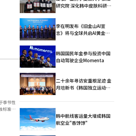
研究院 深化韩中皮肤科研合
作
李在明发布《旧金山AI宣
言》将与全球共启AI黄金时
代
韩国国民年金参与投资中国
自动驾驶企业Momenta
二十余年寻访安重根足迹 金
月培新书《韩国独立运动圣
地：向旅顺口追问历史》出
版
于季节性
6.1%、
韩中航线客运量大增成韩国
 上半
航空业"香饽饽"
营业收入增