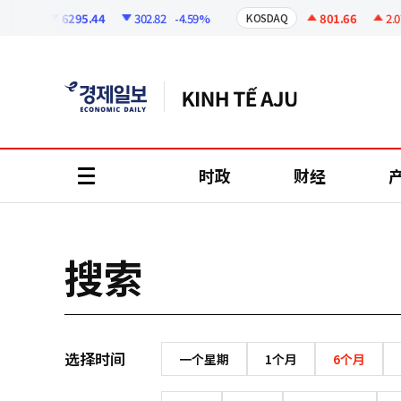
코
인
6295.44
302.82
-4.59%
801.66
2.07
OSPI
KOSDAQ
정
보
时政
财经
all
menu
搜索
选择时间
一个星期
1个月
6个月