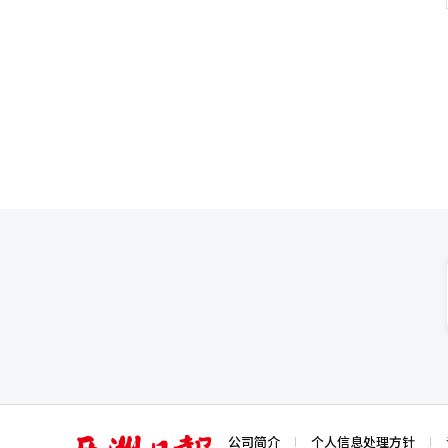
国家，追踪原产地、实际生产过
口的国内企业也可能受到直接影响。 近年来，国内轮胎行业不断扩大在欧洲市场的销售比例。随着电动车
供应链追踪、数据分析和现场验证能力。 工业部贸易委员会主席李在亨表示：“贸易环境快速
寸轮胎需求增加以及替换市场的扩大，欧洲已成为
公正的调查，运营一个产业界和市场都能信赖的贸易救济制
季度的合并营业收入为5.3139万亿韩
不是为了保护主义，而是维护公
营业收入为2.5657万亿韩元，较
作。”※ 本报道经人工智能（A
胎供应的扩大以及欧洲替换轮胎销售的增加被认为是业
截至今年第一季度，匈牙利工厂的生产能力为
产能力的全部水平，欧洲需求的
关税政策的影响可能有限。 金虎轮胎在今年第一季度的合并营业收入为1.1678万亿韩元，营业利润为1470亿韩元，
营业利润率为12.6%。高尺寸轮胎销售的
和长春等中国三家工厂运营全球生
于中国生产比例相对较高，未来欧盟关税政策的影响可能
保持了增长势头。今年第一季度的营业收入为8
产基地，同时在捷克工厂扩大欧洲
体系。预计欧洲本地生产比例的提高将成为降低未来
简单的关税问题，而是供应链重
特别是轮胎行业的替换市场占比
份额竞争。 业内人士表示：“过去，利用中国生产基地来确保价格竞争力的策略是普遍的，但最近美国和欧洲都开始
重视供应链和原产地问题。未来
本报道经人工智能（AI）系统翻
亚
公司简介
个人信息处理方针