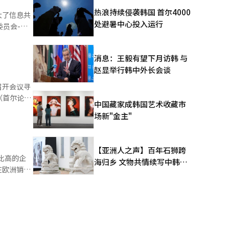
了销售量的
热浪持续侵袭韩国 首尔4000
大了信息共
处避暑中心投入运行
员会-海
入、营业利
设立的，
净利润均实现
贸易环境变
消息：王毅有望下月访韩 与
分享了可能
赵显举行韩中外长会谈
，双方还协
市场的销
果。海关表
召开会议寻
销售量，恢复
四年对适用
中国藏家成韩国艺术收藏市
检查钢铁产
组织
I）系统翻
场新"金主"
应吉表
GCC）等
。”海关审
力保护国内
 近期
【亚洲人之声】百年石狮跨
91件，预
比高的企
海归乡 文物共情续写中韩人
间产业竞争
在欧洲销售
文新篇
件。 此
过第三国进
%。 如
原来的“供
则约为