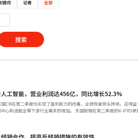
关键词
记者
全部
搜索
人工智能，营业利润达456亿，同比增长52.3%
东国CM在第二季度均实现了盈利能力的改善，业绩恢复势头持续。这得益
游行业需求的增加。 东国制钢在第二季度的K-IFRS单独标准
业利润为456亿韩元，净利润为116亿韩元。与上一季度相比，分别增长了1
相比，营业收入增长了11.4%，营业利润增长了52.3%，净利润增长了26.8%。
元，营业利润和净利润分别为670亿韩元和179亿韩元。与去年同期相比，
反倾销合作，提高反倾销措施的有效性
。 东国制钢在第二季度受益于季节性旺季以及半导体和AI