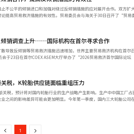
求的增加，改善了其主力产品型钢的盈利能力。全球出口活跃化战略带动
阻止不公平的倾销进口和加强对绕过反倾销措施的应对展开合作。双方扩
，生产和销售量也有所改善。 东国CM在第二季度的K-IFRS单独标
论提高贸易救济措施的有效性。贸易委员会与海关于30日召开了“贸易委
，营业利润为211亿韩元，净利润为146亿韩元。与上一季度相比，营业收
作以阻止不公平的倾销进口。此次协商体是根据去年9月签署的工作协议而
89.1%和41.1%。与去年同期相比，营业收入增长了8.6%，营业利润和
境变化下日益复杂的倾销和绕过反倾销的情况。由于近期全球供应过剩和
，因此各相关机构之间的信息共享和协作的必要性也日益增加。双方当天
行业基数效应大幅上升，净利润也实现了扭亏为盈。 东国CM在今年4月对中
反倾销调查上升……国际机构在首尔寻求合作
的分析结果，并集中讨论了监测试图规避反倾销税的绕过倾销措施。此外
倾销（AD）临时关税后，低价通用材料的供应逐渐减少，从而改善了国内
和税务信息，以分析出口企业自愿提高出口价格的“价格承诺”制度的效
扩散导致反倾销等贸易救济措施迅速增加，世界主要贸易救济机构在首尔
了高附加值产品如Luxsteel和Appsteel的出口比例，增加了生产和
，并介绍了今年新引入的“定期反倾销审查制度”的运营计划。该制度每
认是否存在规避关税和通过第三国绕过进口的可能性。双方一致决定持续
届，自2001年起举办，是全球唯一的贸易救济国际论坛，吸引了世界贸易
力的企业业绩恢复势头在短期内可能会持续。”※ 本报道经人工智能（A
信息共享，以提高贸易救济措施的有效性。贸易委员会贸易调查室主任全
EU）、日本、加拿大、澳大利亚、英国、越南、泰国、海湾合作委员会（
息，迅速公正地调查和裁定倾销事件，尽最大努力防止国内企业受到损害
贸易委员会的紧密合作，我们将彻底阻止进口环节的倾销和绕过倾销，努
额关税，K轮胎供应链面临重组压力
验，讨论了应对规避倾销的措施、调查技术的提升以及国际合作的加强方案。
AI）系统翻译与编辑。
的数据，全球反倾销调查的启动数量从2022年的89件增加到2023年的1
高额关税，预计将对国内轮胎行业的生产战略产生影响。生产中中国工厂占
年则录得323件，较前一年略有减少。供应链不稳定、全球供应过剩以及国家
企业之间的影响差异可能会更加明显。今年第一季度，国内三大轮胎公司
一种制度性措施，与保护主义有所区别。其核心
可能成为盈利能力和市场份额的新变量。 15日，业内消息称，欧盟正
页
或补贴等不公平交易受到损害，并在必要时通过关税等措施恢复公平竞争条
征收程序。 据悉，金虎轮胎和耐克森轮胎的中国生产量被通
施后出现的规避和逃避问题。由于反倾销税的征收后，越来越多的案例通
于韩国轮胎在匈牙利的本地生产占比较高，预计其关税率相对较低，仅为3.4
一
网络规避关税措施。贸易委员会介绍了将规避倾销防止制度的调查对象从
计算在内，金虎轮胎和耐克森轮胎的实际负担可能高达34.4%，而韩国轮胎
这主要是因为近年来企业的生产和出口结构分散到多个
上
1
下
因此，利用中国工厂向欧洲市场出