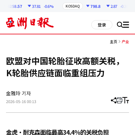
코
인
6258.57
37.81
-0.6%
798.8
2.87
-0.36%
KOSDAQ
정
보
all
登录
搜
men
索
主页
产业
欧盟对中国轮胎征收高额关税，
K轮胎供应链面临重组压力
金雅玲 기자
2026-05-16 00:13
分
打
调
享
印
整
文
大
章
小
金虎·耐克森面临最高34.4%的关税负担