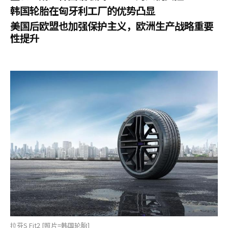
韩国轮胎在匈牙利工厂的优势凸显
美国后欧盟也加强保护主义，欧洲生产战略重要
性提升
拉芬S Fit2 [照片=韩国轮胎]