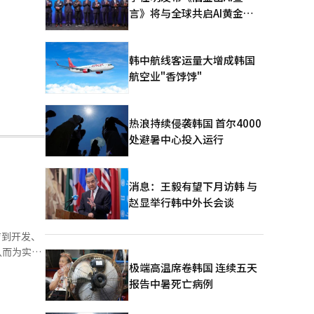
言》将与全球共启AI黄金时
代
韩中航线客运量大增成韩国
航空业"香饽饽"
热浪持续侵袭韩国 首尔4000
处避暑中心投入运行
消息：王毅有望下月访韩 与
赵显举行韩中外长会谈
育到开发、
从而为实
极端高温席卷韩国 连续五天
报告中暑死亡病例
指出：“扩