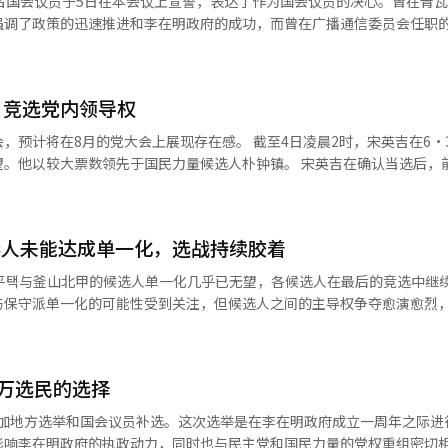
名国会议员于5日在本会议上宣誓，表达了作为国会议员的决心。曾在青
知事，甚至国有企业的总裁，某一刻他们不知不觉中开始认为自己是特殊
处在于国会和社会对话机构的共同参与。议员李学英、金伟相、金周英、
强调了政策的迅速推进和李在明政府的成功，而曾在广播通信委员会任职
道不应该得到这样的待遇吗？”“我为国家服务了这么久，难道不应该得
入代表团，分享韩国社会对AI和产业转型等全球劳动议题的关注及社会
发生的投票用纸不足事件，表现出与执政党的对立。 当天，民主党当选的宋
职就从服务变成了特权。然而，人类伟大的经典教导我们走向完全不同的
事吉尔伯特·翁博会面，讨论韩-ILO合作的扩展方案。这将是上月翁博总
、李光宰、全恩秀、金义谦、朴志源议员，以及国民力量的李珍淑、金泰
须作你们的仆人。”耶稣教导有权力的人应当服务，而不是统治。佛教的
I领域合作方案的具体化会议。韩国正在针对发展中国家推进的就业劳动
议员出席了下午国会召开的本会议。民主党当选的金成范因个人原因缺席。 议
人更伟大。”对有权力的人来说，最困难的事情不是统治他人，而是克制
间举办“韩-ILO合作项目伙伴关系招待会”，与柬埔寨、越南、蒙古、
，竞选党内领导权
国会议员的决心。首先发言的宋英吉议员提到“戒严军武装闯入国会本会
江海之所以能为百谷之王者，乃是以其善下之故。”这意味着最高的领导
将支持职业培训、青年就业、产业安全和社会经济领域的制度改善，预计在
荣幸能加入执行伟大历史使命的第22届国会，并将努力维护民主共和国的
当正直。”领导者首先要端正，百姓才会跟随。孟子说：“百姓最为珍贵
大会上展现存在感。 截至4日凌晨2时，宋英吉在6·3国会议员
元。与欧洲主要国家的劳动外交也将持续进行。金部长应法国政府邀请，参加G
示：“我将不眠不休地努力，为这个政府的成功而奋斗。”金南国、金南
主主义的核心。东西方圣贤的教导惊人地一致：权力不是特权，而是责任。
数领先于国民力量候选人朴钟镇。 宋英吉在确认当选后，前往选举事
务与就业部长、西班牙劳动社会经济部长等会面，讨论AI产业转型、社
和经济复苏，经济将是我工作的重心。”以及“我将成为推动政府民生恢
车、造船和电池产业在全球处于领先地位。然而，国家的品格并非仅由经
实支柱”，并表示：“我将努力让民主党保持中心地位。” 他强调：“我认真
束后，国会议员、经济社会劳动委员会、韩国工会总联合会及韩国经营者
层？权力越大，是否适用更严格的道德标准？公职人员是否对公众承担更
治的呼声。我将倾尽全力推动延寿的发展。” 因此，宋英吉自2022年因
和数字转型过程中通过劳资三方对话调解冲突的德国案例，并介绍韩国的
票的事件是非常遗憾的，绝对不应发生。作为人民的代表，国会议员们应
030年代的年轻人愤怒的原因也在于此。年轻人并非仅因就业难和房价高
务后，时隔四年重返国会的可能性增大。如果他成功回归国会，预计将与
表示：“在AI和数字转型对劳动市场影响日益加大的背景下，加强与国
议员也呼吁：“绝不要将没有纸张无法投票的K民主主义输出到其他地方。
选人未能达成单一化，选战持续胶着
未遵守公正，责任应由他们承担的人却不承担责任。亚当·斯密在《国富
提出异议，并表示如果党内有
是一个重要的契机。”同时强调将在产业转型过程中积极宣传以人为本的
24年12月3日晚上就在这里的本会议上。那天我作为韩国国民和国民力量
市场经济的发展时警告说，如果人类的良知和克制消失，社区将无法维持
被选为国会议长候选人
智能（AI）系统翻译与编辑。
点平택与釜山北甲的候选人单一化几乎已无望，各候选人在最后的竞选中继
艰难之路。但即使再回去，我也会走同样的路。”※ 本报道经人工智能（
，而非《国富论》。公职不是特权，而是人民赋予的责任。权力不是荣誉
内资深议员。宋英吉此次选举中离开曾任五届的仁川计阳区，获得仁川延
与保守派单一化的可能性受到关注，但候选人之间的主导权争夺愈演愈烈
的发达国家，所需的不是更多的权力，而是更大的责任；不是更高的位置
）系统翻译与编辑。
平택的候选人之间的争斗已演变为政党间的情感斗争。金勇男民主党候选人
但责任创造历史。最终，人民会更长久地记住那些履行责任的人，而非那
（赵国创新党）候选人的集中攻击，民主党与创新党之间展开了负面攻防
I）系统翻译与编辑。
考虑去留，民主党则将赵候选人称为“假民主党候选人”，并加大了攻势
5万选民的选择
示：“民主党平택候选人是金勇男，而不是赵国。”他还称：“虽然表面
的支持率正在上升，三方竞争的可能性很高。如果选择其他候选人，就会
日参加地方选举和国会议员补选。这次选举是在李在明政府成立一周年之际进
上也曾对赵候选人表示：“创新党候选人应该以创新党的名义参选，为什么
响李在明政府的执政动力，同时也与民主党和国民力量的党权重组密切相关。