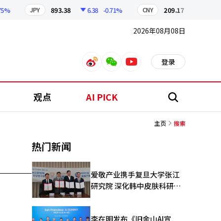
%
893.38
6.38
-0.71%
209.17
1.79
-0.8
JPY
CNY
2026年08月08日
登录
weibo
weixin
youtube
观点
AI PICK
搜
索
主页
搜索
热门新闻
爱敬产业携手复旦大学张江
研究院 深化韩中皮肤科研合
作
李在明发布《旧金山AI宣