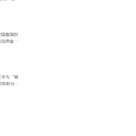
到了内乱势
将选出16
的保守派单
택拱手让给
比例代表区
他呼
选的情况。
”然而，黄
票的行为是
曺国曺国创
见，因此单
则指责金用
ook上针
投票率将超
的口才，也
公司的疑
“我没有成
民的坏检察
主党提出
党国民力量
，民主党釜
轻易抛弃约
，并要求选
正宇为“哥
，请务必行
格不达标的
人口呈下降
的年龄分别
态通过虚假
关事件并不
新党以自己
民力量候选
郑清来表示
北甲补选的
“哥哥”，
团结，否则
那些试图通
批评此行为
火般燃起，
民主党随后
日提前投票
慎。※ 本
。※ 本报