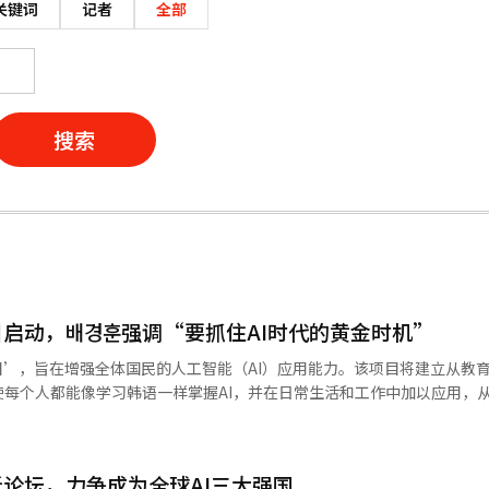
关键词
记者
全部
搜索
目启动，배경훈强调“要抓住AI时代的黄金时机”
目’，旨在增强全体国民的人工智能（AI）应用能力。该项目将建立从教
每个人都能像学习韩语一样掌握AI，并在日常生活和工作中加以应用，
政策的一部分。 배경훈副总理兼科学技术信息通信部部长在启
能像学习韩语一样掌握AI，并将其应用于日常生活和工作的时候。”他
新论坛，力争成为全球AI三大强国
让每个人都能有效利用AI并享受其好处的AI基本社会。” 배副总理进一步强