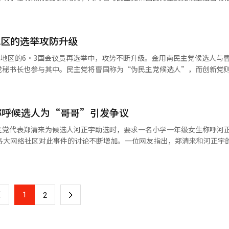
了民主进步阵营代表的资格？”对此，赵候选人反驳称：“全国各地都听
将于3日上午6时至下午6时在全国1万4288个投票站同时进行。此次选举
声音。”与此同时，国民力量候选人柳义东对与黄教安自由与创新候选人
4241名当选者。 选民根据地区将获得最多8张选票，分别为：
开紧急记者会，呼吁黄候选人进行单一化：“我们不能因为小差异而将平
·郡长、地区市·道议员、比例代表市·道议员、地区区·市·郡议员、
：“民意已经向柳义东倾斜，即使在五人竞争中也能赢得胜利。”同时，
地区的选举攻防升级
根据情况，可能会有部分选票不发放，例如没有国会议员补选或无投票当
保更明确的胜利，压倒性的胜利。请暂时放下小差异，共同走在大路上。
，并且每张选票只能标记一名候选人。在投票站内拍摄认证照片或拍摄选
地区的6·3国会议员再选举中，攻势不断升级。金用南民主党候选人与
道歉和对不正当选举的立场变化作为单一化条件，柳候选人对此持不同意
30日进行的提前投票中，4464万9908名选民
党秘书长也参与其中。民主党将曺国称为“伪民主党候选人”，而创新党
甲，三位候选人也展开了相互攻防。民主党候选人河正宇在当天的Faceb
前投票率为历史最高的23.51%。如果这种气氛延续到正式投票中，预计最终
明中表示：“民主党领导层声称‘疑
我不是强大的特检出身，也不是媒体喜爱的有力总统候选人。我没有华丽
户记录照片，这简直是‘道歉季节2’。”他指出，金候选人关于名下贷款
但我拥有的压倒性优势是想为北区工作强烈的意志与渴望。”他还表示：
候选人“完全继承了过去尹锡悦与金建熙的无礼道歉习惯，暴露了欺骗选
派的野心，只有为北区工作责任感与使命感。”相对而言，韩候选人对民
在选举期间，执政党民主党强调“请通过投票支持李在明政府”，而在野
称呼候选人为“哥哥”引发争议
“这是与北区现实完全相反的荒谬主张”，并暗示将采取法律行动。此前
贵一票都能
发言无法控制，但秘书长之间的情感批评应当自制。然而，局势不利时却
关的支持者们有组织、集体地试图虚假迁入到釜山北区的迹象已被发现”
主党代表郑清来为候选人河正宇助选时，要求一名小学一年级女生称呼河
准确的投票和开票管理。希望此次选举能成为巩固基层民主的重要里程碑
暴言辞进行煽动。”同时，他强调：“平택市民不应承担金候选人这一资
此，韩候选人引用了釜山北区政府发布的月度人口统计数据，指出4至5月
，各大网络社区对此事件的讨论不断增加。一位网友指出，郑清来和河正宇
评。他在国会的记者会
性的虚假迁入，怎么可能人口持续减少？民主党与河候选人急于求成的心
的行为是否反映了其家庭的性问题。另一位网友表示，民主党频繁出现性相
新党的名义参选，而不是披上民主党的面具，应该脱下面具。”他希望创
对民主党制造选举泥潭的抹黑行为，将毫不留情地追究到底。”同时，国
生如此要求，可能在私下对下属也有不当行为。许多网友在女性社区中对
主阵营的代表，金在妍进步党的常任代表也不会同意。” 此外，他还表
将保守派分裂、将北区视为中转站的另一位无党籍候选人。”曾参加釜山
此前，郑清来在5月3日于釜山北区的活动中，要求一名小学生称河正宇为
民主党为中心，而是围绕民主党及其支持者运转，‘我必须当选才能实现
天辞去候选人职务，并宣布支持朴候选人。朴候选人对此表示：“这是对
频在网上传播后，引发了广泛批评。国民力量党议员朴正勋在社交媒体上
提出对曺国的私募基金疑虑，
1
下
的势力的审判与警告。”他还称：“作为真正的北区人，愤怒的情绪如野
2
代表的身份表示遗憾。另一位议员成日宗也批评此行为为“儿童虐待”。
此次选举中，两位候选人持续进行争论，互相较劲，单一候选人整合在29
政治。”※ 本报道经人工智能（AI）系统翻译与编辑。
的孩子及其家长表示歉意。河正宇也对事件表示遗憾，并承诺今后会更加谨
败。两位候选人的冲突已蔓延至党层面，选举后合并的前景也面临严峻考验
一
与编辑。
编辑。