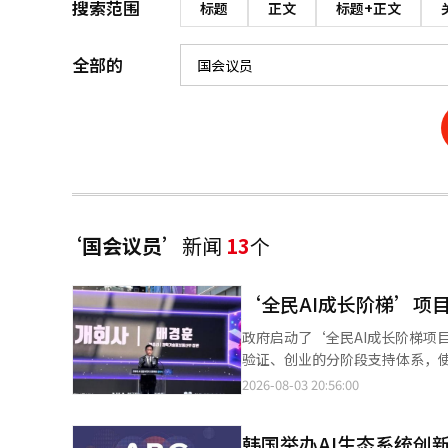
搜索范围
标题
正文
标题+正文
全部的
‘国会议员’
新闻
13
个
‘全民AI成长阶梯’项
政府启动了‘全民AI成长阶梯项
验证、创业的分阶段支持体系，使
现‘AI基本社会’奠定基础。 科学技术信息通信部（以下简称“科信部”）于3日在国立光州科学馆举行了‘全民AI
2026-08-03 20:56:00
成长阶梯项目启动仪式’。该项目是‘全民AI日常化’
动仪式上表示：“现在是每个人都
韩国举办AI生态系统创
充AI基础设施同样重要的是，建立一个