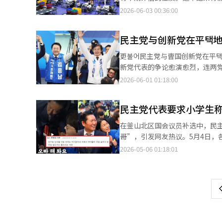
党的外衣？”并质疑：“谁赋予
中央选举管理委员会的消息，选举
2026-06-03 00:36:00
力联合起来觊觎民主进步阵营的
名地方政府首长（市·道知事）和14名国会议员，共计
一化留有余地。柳候选人当天召
市·道知事、教育厅长、区·市
违规与特权的候选人。”他表示
民主党与创新党在平택
·市·郡议员和地区国会议员。
吁：“如果我们团结起来，将确
投票时必须使用投票站内的工具
更불어民主党与曺国创新党在平택
候选人提出以对朴槿惠前总统的
禁止的。拍摄已标记的选票或故意损坏选票将受到处罚。 在5月29日至
新党代表的争论愈演愈烈，连两
一化的实现几乎不可能。在釜山北
中有1049万8411人参与，提
南是“动摇民主与进步阵营的分裂定时炸弹”。 创新党秘书长李海敏在当天的声
2026-06-01 01:18:00
对无党籍候选人韩东勋表示：“
过四年前的50.9%。 主要当选者的轮廓预计将在午夜前揭晓。然而，由于人口较多且竞争激烈的地方，可能需要到凌
虑已解’的依据是金候选人的账
没有狂热的粉丝。”他强调：“
晨3至4时才能看到开票情况。 政治界普遍认为，这次选举将对李在明政府未来的执政动力产生影响，因此被视为对
虑并未得到明确解答，并批评金
为总统的欲望，也没有重建保守
李在明政府第一年的中期评估。
民主党代表要求小学生
官本色”。 对于民主党秘书长赵胜来称曺国为“伪民主党候选人”的言论，赵秘书长并未掩饰不满。他表示：“几天
的“集体虚假迁入”指控表示：
则呼吁“停止庞大执政党的傲慢”。 中央选举管理委员会主席郑太岳表示：“我们将确保每一位公民的宝
前我们曾约定，虽然个别议员的
山地方党表示：“与韩候选人相
在釜山北区国会议员补选中，民
准确反映在结果中，确保公正和
定，使用‘伪候选人’这样的粗
举管理委员会进行彻底调查。对
哥”，引发网友热议。5月4日
使您宝贵的一票。”
负担，民主阵营无法容忍分裂的种子。” 赵秘书长不顾这些争议，继续对曺国与创新党进行批
趋势。他表示：“如果存在组织
为61岁和48岁，并质疑郑清来
2026-05-06 01:18:01
页
上表示：“创新党候选人应以创
抹黑暴露无遗。”他还表示：“
意外，并认为在公开场合对小学
的名义参选，并指出：“曺国自称是民
人朴敏植呼吁：“请用选票审判
不满，要求其辞去党代表职务。
一
示：“韩国政治并不以创新党或
无党籍候选人金成根在投票前一
并在学生犹豫时再次要求。此视
将会很困难’的说法是荒谬的强词夺理。” 另一方面，金候选人在过去的保守阵营中曾
上
过不明的民意调查操纵底层民意
为“儿童性骚扰”，并对民主党
因而被称为“曺国狙击手”。在
誓言要清除假冒的临时政治与煽动
表示，郑清来对事件中受到影响
开始前并未达成，实际上已告失
报道经人工智能（AI）系统翻译
道经人工智能（AI）系统翻译与