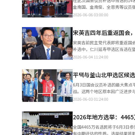
在此次国会议员补选中当选的14
官、部长、国会议员、市长和道
产业转型政策。此次大会特别之
金南国、金南俊、全恩秀等议员
在。“我已经到了这个位置，难
济社会劳动委员会主席金志亨将加
金泰奎则提到了最近在首尔松坡区投票所
2026-06-06 03:00:00
遇吗？”当这种想法扎根时，公
金部长将在大会期间与ILO总干
英吉、金南俊、林文英、金南俊
说：“你们中间想要为大的，必
讨论的就业劳动政策经验分享和A
东、尹勇根议员和无党籍的韩东勋
说：“胜过自己的人，比胜过千
目也将被介绍。劳动部将在大会期
宋英吉四年后重返国会
在本会议上宣誓后，表达了作为
望。老子在《道德经》中说：“
作国代表团分享项目成果。该项目
在宪政史上是首次。我感到非常
最低的姿态。孔子说：“政治应
宋英吉前民主党代表即将重返国会，预计将在8月的党
至2026年期间投入166亿韩
曾在青瓦台工作的全恩秀议员表
轻贱。”2500年前就已洞察民
补选中，仁川延寿甲选区当选在望。他以较大票
部长招待会，并计划与荷兰社会事
表示：“我将全力以赴保障民生
世界第十大经济体。半导体、汽
务所表示：“我将成为李在明政府的坚
2026-06-04 11:24:00
动市场变化的应对方案。大会结
展任务成功的坚定伙伴。” 李珍淑议员和金泰奎议员提到了投票用纸不足的问题。 李珍淑议员表示：“在21世纪的
定。是否有值得人民信任的领导
对待居民们要求我们以实力和成果来评估政
同访问德国。代表团将考察在AI
韩国，投票用纸不足导致无法投
这正是发达国家的标准。今天，2
参选首尔市长而辞去国会议员职
产业转型”政策。劳动部相关人士
任，携手解决这个问题。”金泰奎
平택与釜山北甲选区候
是因为他们感到本应公正的人并
表、金敏锡总理等人展开党内领导权竞争。 在此次选举期间，宋英吉对党领导层的决定
作，并分享韩国的政策经验，将
外，韩东勋议员表示：“我在20
下了《道德情操论》。他在谈论
召唤，他可能会参与党内领导权的竞争。 此外，若宋英吉此次当选，将成为六届国会议员，与
对话的重要性。※ 本报道经人工
6月3日国会议员补选的最大焦
做的决策和行动后，走上了政治的
国或许更应重读《道德情操论》
的赵正熙民主党议员一起成为党
战。这两个地区原本因广泛进步
翻译与编辑。
民服务的义务。韩国要成为真正
名。※ 本报道经人工智能（AI
也加深。根据2日的政治消息，
2026-06-03 01:24:00
的姿态。特权带来瞬间的甜蜜，
款公司名义运营的指控遭到赵国
的人。※ 本报道经人工智能（A
党对金候选人施加压力，要求其
2026年地方选举：446
一天，民主党事务总长赵胜来表
对峙，但实际上国民力量候选人
全国4465万名选民将于6月3
量。”赵总长在31日的记者会
有中期评估的性质。选举结果将影