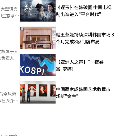
向AI基本
《逐玉》在韩破圈 中国电视
与大型语言
验证和创业
剧出海进入"平台时代"
旨在有机连
此政府与企
霸王茶姬持续深耕韩国市场 3
家愿景“韩
快落实。”
个月完成8家门店布局
出：“特别
与AI当前
主权属于人
的负责人，
和应用的技
【亚洲人之声】"一夜暴
发展的看
，最近在我
项目的稳定
富"梦碎！
人出国出差
常识。作为
的礼遇，但
中国藏家成韩国艺术收藏市
，几乎接近
与全球劳
技术信息通
场新"金主"
调查全国地
际社会介绍
拥有权力的
的第114
权力享有？
最高决策机
“享有特权
业创造问
在意识中，
构变化加速
法官、检察
社会对话的