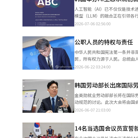
调：“现在是思考如何利用AI的
人工智能（AI）已不仅仅是技术
社会的第一步。”他还提到：“由
模型（LLM）的融合正在引领各行业的重大变革。 为了建设AI生态系统，阿珠
的体系。” 他指出：“全球各国政府和大型科技公司都在关注韩国的AI产业和投资环境，这意味着韩国正在崛起为全
创新论坛”，同时宣布AI商业频
2026-07-06 02:56:00
球AI中心。”他表示：“政府正
接AI技术、产业、政策、投资和全球市场，为
业正在合作。” 全南光州特别市国会议员조인철表示：“为了让所有国民能够日常使用AI，必须有足够的学习计算基
策的科学技术信息通信部第二次
础设施作为支撑。”他强调：“光
公职人员的特权与责任
国，跃升为全球AI三大强国（G3）”及其大胆的政策支持
国会议员임문영表示：“韩国正在
别演讲。曾与阿尔法狗进行历史性
中华人民共和国宪法第一条并非
是支持年轻一代和儿童自然学习AI并培养新梦想是非常重要
面临的挑战，并分享未来共存的方向及人类独特创造力的深
民，所有权力源于人民。总统由
国民切实感受到AI如何改变生活
国的CEO郑素英将以《展望全球A
最终都是行使人民委托权力的人
2026-06-22 03:24:00
术。”他希望国立光州科学馆的A
法，以及韩国企业在全球舞台上提升竞争力所需的核
们社会的各个角落，这种民主共
推进。 此外，通过‘全民AI实验室’和‘全民AI休息室’发掘的优秀开发团队将获得法律、市场营销、技术等各领域
露头角的重要里程碑，期待广大读者和行业人士的关注与参与。
时，配偶的费用由税金支付的事
的初创咨询和商业化的密切支持，以确保优秀创意能
来的产业大革新 • 日期：2026年7月8日（周三）至10日（周五） 
韩国劳动部长出席国际
由人民税金运营的机构的最高负
区全民AI休息室’开幕式上，参
立纪念AI生态系统创新论坛（09:00~17:00） - 10日 国会非公开会议（08:00~09:
大多数公众对此并不容易接受。
金英勋就业劳动部部长将在国际劳
会厅 • 对象：国会议员、主要企
旅游行程的海外出差引发了问题
动规范的讨论。此次大会将由国
信部、广播媒体通信委员会、韩国
方议会的国外出差情况，发现了
韩国在AI时代的劳动政策和社会
2026-06-07 21:03:00
人总是要求例外？为什么规则对
届ILO大会上担任政府首席代表
这个问题并非新近提出。延世大
构，讨论国际劳动规范和主要劳动
却不承担责任”。时至今日，他
14名当选国会议员宣誓
题。金部长将在10日的全体会议
等级社会的阴影依然存在。过去
的背景下，必须将人的尊严和劳