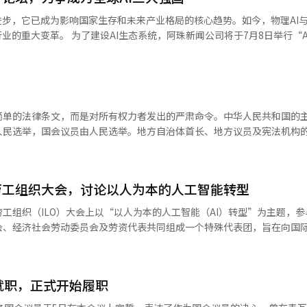
时刻，我们不能错过AI革命时代的黄金时机。‘全民AI成长阶梯项目’是迈
进步，它已成为影响国家生存和未来产业格局的核心趋势。如今，物理AI
于个人独自学习和应用AI存在困难，因此我们建立了连接教育、实习、
新闻公司将于7月8日举行“AI生态系统
道（ABC）的成立。ABC标志着应对AI时代的新型产业媒体模型的起点，
在构建一个涵盖内存半导体、AI半导体和AI服务的AI全栈生态系统，并为
韩国AI产业生态系统的扩展贡献力量。 在9日的论坛上，负责韩国AI政
官柳济明将出席。他将生动介绍在技术主权日益重要的背景下，政府的国
州正在推进的神经网络处理器（NPU）专用AI数据中心的建设也需要尽
方向。 论坛还将邀请全球技术创新领域的顶尖专家进行特
从单纯的内存半导体供应国向共同设计全球AI战略的国家迈进。”他指
对弈的UNIST特任教授李世石将以《人类与AI的共存》为主题，分析人类
简单的法律条文，而是对所有权力者发出的严肃命令。中华人民共和国的
的。” 国会议员정준호表示：“‘全民AI’的意义在于让
刻见解。 全球AI半导体和计算市场的领军企业NVIDIA韩
人民选举，国会议员由人民选举。地方自治体首长、地方议员及宪法机构
。”他强调：“AI不应是困难和陌生的技术，而应是每个人都能轻松接触
I基础设施的未来》为主题，阐述在物理AI时代，NVIDIA对全球基础设施
。因此，公职人员不是主人，而是管理者；不是统治者，而是公仆。然而
I休息室能够成为青年和市民轻松便捷体验AI的空间，并表示将积极支持
心AI生态系统创新战略。 此次论坛将成为韩国在全球AI舞台上崭
和国的基本原则似乎正在逐渐模糊。最近，中央选举管理委员会最高负责
 ■ 活动概况 • 主题：新媒体的诞生，AI生态系统带
实被曝光，引发了公众的批评。尽管法律判断另当别论，但公众质疑的是
够转化为青年创业。 当天，在国立光州科学馆的‘全南·济州地
- 8日 ABC成立仪式（16:00~17:00） - 9日 ABC成
劳工组织大会，讨论以人为本的人工智能转型
责人，是否真的以人民的眼光行事？选管会解释称这是对宪法机构负责人
观了项目演示，并访问了教育和讨论现场。
00） • 地点：首尔大广场酒店大宴
问题并不仅限于此。地方议会的海外考察争议每年都在重复。在某些地方
工组织（ILO）大会上以“以人为本的人工智能（AI）转型”为主题，参
业相关人士、广播行业相关人士等 • 主办：阿珠新闻公司 • 赞助：科学
，而在其他地方则被指责机票费用虚高和预算执行不当。国家权利委员会
会、经济社会劳动委员会及劳资代表共同组成一个特殊代表团，旨在向国
有线电视广播协会※ 本报道经人工智能（AI）系统翻译与编辑。
机票操控、过高的住宿费支付和外游行程等多项问题。公众在问：为什么
对话经验。根据劳动部的消息，金部长将于6月8日至10日在瑞士日内瓦举行
公众严格，对公职人员却宽松？为什么责任似乎由公众承担，而特权却被
。ILO大会是由187个会员国的政府及工人、雇主代表参与的国际劳工组织
学的宋福教授早在《特权与责任》中指出，韩国社会领导层最大的问题是
议题。今年大会的核心议题将是AI普及带来的劳动市场变化和高质量就
的诊断依然有效。仔细想想，韩国在法律上已经消除了等级制度。然而，
就职，正式开始履职
上发表演讲，介绍韩国政府的劳动政策方向，强调在AI技术发展和产业结
士大夫享有的特权意识，如今以权力和职位的形式复苏。通过考试，成为
动价值放在中心，并计划阐述保护劳动者权利、加强社会安全网以及基于