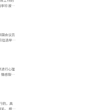
瓦台工作的
的存
金亨东及经
的李珍淑、
到这样的礼
对话经验。
道路。圣经
干事访韩时
奎、柳义
《法句经》
领域合作项
员们
自己的欲
巴拉圭等合
议场的尝试
者应当具备
2024年
秩序。”
，君主最为
7就业劳动
俊议员分别
韩国已成为
会对话及劳
复和国家发
济规模决
总协会将共
大的责任？
“劳动导向
共同承担责
而愤怒，而
郑承来代
际社会的合
” 此
论》之前写
原则和社会
的党代表所
。今天的韩
续进行心理
AI）系统
，而是为人
寿甲的提
，情感裂痕
，而是更低
因大额贷
些享受特权
。赵国创新
。在投票前
上看是两强
变成国民力
行的，具
要披上民主
 根据