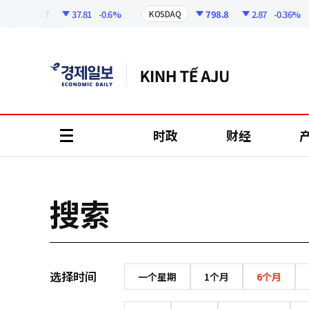
코
인
6258.57
37.81
-0.6%
798.8
2.87
-0.36%
KOSDAQ
정
보
时政
财经
all
menu
搜索
选择时间
一个星期
1个月
6个月