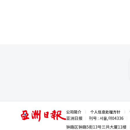
亚
公司简介
个人信息处理方针
洲
亚洲日报
刊号 : 서울,아04336
|
|
日
报
钟路区钟路5街13号三共大厦11楼