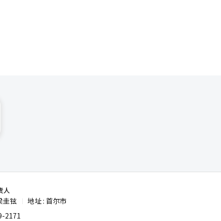
责人
梁圭铉
地址 : 首尔市
|
-2171