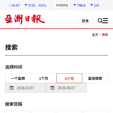
코
인
6258.57
37.81
-0.6%
798.8
2.87
-0.36%
KOSDAQ
정
보
all
登录
搜
men
索
主页
搜索
搜索
选择时间
一个星期
1个月
直接搜索
6个月
搜索范围