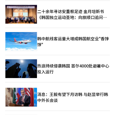
二十余年寻访安重根足迹 金月培新书
《韩国独立运动圣地：向旅顺口追问历
史》出版
韩中航线客运量大增成韩国航空业"香饽
饽"
热浪持续侵袭韩国 首尔4000处避暑中心
投入运行
消息：王毅有望下月访韩 与赵显举行韩
中外长会谈