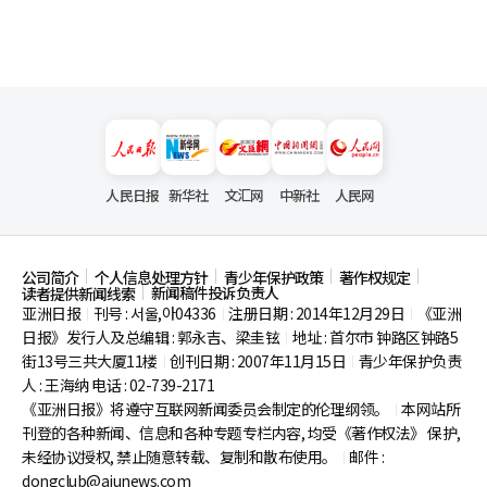
人民日报
新华社
文汇网
中新社
人民网
公司简介
个人信息处理方针
青少年保护政策
著作权规定
新闻稿件投诉负责人
读者提供新闻线索
亚洲日报
刊号 : 서울,아04336
注册日期 : 2014年12月29日
《亚洲
|
|
|
日报》发行人及总编辑 : 郭永吉、梁圭铉
地址 : 首尔市
钟路区钟路5
|
街13号三共大厦11楼
创刊日期 : 2007年11月15日
青少年保护负责
|
|
人 : 王海纳 电话 : 02-739-2171
《亚洲日报》将遵守互联网新闻委员会制定的伦理纲领。
本网站所
|
刊登的各种新闻、信息和各种专题专栏内容, 均受《著作权法》
保护,
未经协议授权, 禁止随意转载、复制和散布使用。
邮件 :
|
dongclub@ajunews.com