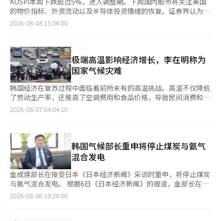
KOSPI本周下跌超过5%，进入调整期。下周国内股市将关注美国
的物价指标、外资流动以及半导体投资情绪的恢复。证券界认为，
尽管业绩改善的趋势仍在，但短期内因获利了结而出现的抛售可能
2026-08-08 15:04:00
会导致市场波动性持续。 根据韩国交易所的数据，本周（3日至7
日）KOSPI下跌了5.10%。而KOSDAQ在个人资金的流入下上涨了
10.98%，表现相对强劲。 本周的股市因半导体业绩预期与获利了
结的抛售交织，波动性较大。尤其是在上周全球大型科技公司宣布
极端高温影响经济增长，李在明称为
大规模人工智能（AI）投资后，KOSPI曾急剧反弹，但本周外资的
国家气候灾难
卖出压力再次加大，导致其上涨动力减弱。7日，KOSPI在开盘时
一度上涨超过1%，但外资净卖出8625亿韩元，最终收于
韩国经济在复苏过程中面临着前所未有的高温挑战。高温不仅降低
6258.77。 证券界将美国AI投资周期的持续性视为市场的关键变
了劳动生产率，还推高了空调费用和食品价格，导致民间消费和企
量。微软、亚马逊、Meta等主要科技公司在最近的业绩发布会上
业投资受到抑制，进而影响经济增长。尤其是高温现象日益常态
2026-08-07 04:04:10
重申了扩大资本支出（CAPEX）的趋势，并表示将继续投资AI基础
化，已超越季节性冲击，成为对经济的持续性威胁。政府正在提升
设施。然而，市场的关注点已从投资规模转向投资回报率和现金
应对措施，以尽量减少对国民安全和经济的影响。李在明总统于6
流。 国内企业的业绩保持良好。KOSPI的净利润预估最近被上调，
日在政府首尔办公厅主持“高温与干旱应对情况检查会议”，表
除三星电子和SK海力士外，其他企业的盈利预期也有所改善。半
示“现在实际上是国家级的气候灾难”，并强调“必须以空前的紧
韩国气候部长重申将停止煤炭与氨气
导体及工业品等领域的业绩改善被认为是支撑国内股市下行的因
迫感提升政策应对的水平、范围和速度”。李总统要求严格检查户
混合发电
素。 然而，外资流动仍然是一个变数。最近外资在现货市场上转
外工作场所的高温作业停止和休息措施的落实，并确保农业、水产
为净卖出，期货市场也没有出现积极的买入方向。单一股票杠杆
和电力供应的安全，以及社会基础设施的管理。根据气象厅的数据
金成焕部长在接受日本《日本经济新闻》采访时重申，将停止煤炭
ETF的监管后，国内资金流动的波动性已大幅减弱，但分析认为，
显示，当天首都圈和全南地区的气温升高至39度左右。虽然周末有
与氨气混合发电。 根据6日《日本经济新闻》的报道，金部长在上
外资资金要真正流入，需要股东回报政策的具体化等制度性催化
降雨预报，但由于受到北太平洋高气压的影响，下周高温天气仍将
月底的采访中表示，混合发电可能成为“延续煤炭火电的手段”，
2026-08-06 19:28:00
剂。 下周将陆续发布美国7月消费者物价指数（CPI）、生产者物
持续。高温引发的热相关疾病估计已连续四天出现死亡病例，今年
因此不再使用这种方式。 金部长指出，氨气在燃烧时不会排放温
价指数（PPI）和零售销售等主要经济指标。市场认为，如果物价
累计死亡人数暂时统计为21人。高温导致生产中断和成本增加，最
室气体，因此被视为主要的脱碳原料。然而，如果继续与煤炭混合
高于预期，可能导致长期利率上升和美元走强，从而对外资流动造
终造成经济损失。根据阿利安兹研究报告，当气温达到32度时，身