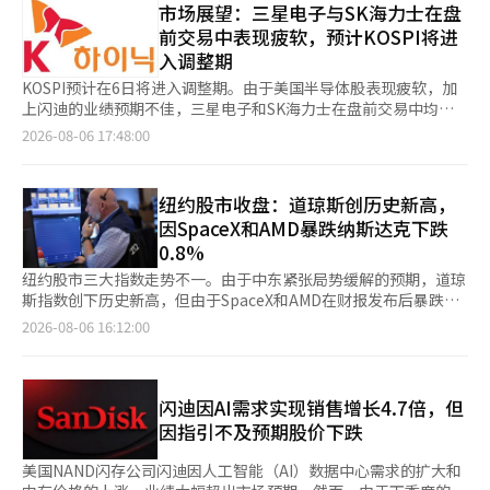
发电，韩国的脱碳战略可能会受到影响。他强调：“我们不能回归
市场展望：三星电子与SK海力士在盘
成压力。相反，如果物价稳定，AI投资的扩大和半导体业绩的改善
体劳动能力比正常水平下降约40%，而在38度时，下降幅度可扩
煤炭火电。”金部长一直以来都明确表示停止混合发电的方针，并
预期可能会再次受到关注。 证券界认为，目前的调整更多是由于
前交易中表现疲软，预计KOSPI将进
大至三分之二。32度以上的高温对经济的生产力冲击相当于半天的
在上个月与《亚洲经济》采访时指出：“环境与产业、能源不再是
估值压力和获利了结，而非业绩恶化。由于半导体行业的盈利预估
入调整期
罢工。能源消费也急剧上升。当极端高温达到35度时，气温每增加
对立的概念。”他表示，将努力使韩国从石油国家转变为电力国
持续上调，因此认为趋势本身并未受到破坏。 NH投资证券的研究
1度，个人能源消费约增加1.2%。自2014年以来，各国发生的极
家，超越以化石燃料为中心的社会，成为脱碳绿色文明的引领者。
KOSPI预计在6日将进入调整期。由于美国半导体股表现疲软，加
员那正焕表示：“杠杆ETF带来的波动性已大幅减弱，但为了进一
端高温与1991至2010年的平均气候相比，韩国与中国、西班牙、
在尹锡悦政府期间，韩国曾计划到2030年在国内一半以上的火电
上闪迪的业绩预期不佳，三星电子和SK海力士在盘前交易中均出
步吸引外资资金流入，需要股东回报政策的具体化或税制改革等制
巴西等国一起，个人能源消费增加幅度超过4%至5%。这种能源消
厂中混合20%的氨气。然而，在李在明政府上任后，脱碳政策得到
现下跌。 根据NextTrade的数据，截至上午8时29分，SK海力士的
2026-08-06 17:48:00
度性催化剂。”他还提到：“美国内存半导体期权市场上仍然存在
费的增加导致国内电力需求上升。电力部门预计，如果高温持续并
加强，计划逐步结束煤炭火电。根据计划，到2040年将完全废止
股价较前一交易日下跌7万韩元（4.20%），报159万8000韩元。
的对冲头寸也是短期波动的因素。” 友安达证券的研究员李在元
伴随阴天，本月第三周的最大电力需求将达到98.8GW，超过2024
所有煤炭火电，约60座煤炭火电厂中，2030年前将停用20座，
三星电子的股价也下跌7000韩元（2.85%），报23万9000韩元。
表示：“当前市场正处于验证AI投资盈利能力和持续性的阶段，而
年创下的历史最高记录97.1GW。政府计划确保107GW的供应能
2040年前将停止其余电厂的运营。日本对氨气供应的影响展望
在美国股市，半导体股表现不佳。5日（当地时间），纽约证券交
非业绩受损的阶段。未来要实现趋势性反弹，外资的净买入回归，
纽约股市收盘：道琼斯创历史新高，
力，以维持8.2GW的备用电力。增加的能源使用将导致家庭和企业
《日本经济新闻》指出，韩国和日本都是氨气的主要消费国，如果
易所的美光股价下跌0.01%，收于平盘，而SK海力士的美国存托凭
以及美国物价指标、长期利率和地缘政治风险的缓解将是重要变
的成本负担加重。空调费用等必需支出增加，家庭可支配收入减
因SpaceX和AMD暴跌纳斯达克下跌
韩国停止混合发电，日本将成为唯一的主要煤炭与氨气混合发电
证（ADR）下跌2.2%。闪迪和西部数据在业绩发布前分别下跌
量。”※ 本报道经人工智能（AI）系统翻译与编辑。
少，可能抑制外出就餐、服装和休闲等非必需消费。企业也因能源
0.8%
国。这可能会对包括美国在内的主要氨气生产国的全球供应链造成
5.4%。 科技股也出现下跌。谷歌母公司Alphabet因核心人才杰夫
成本和员工保护成本上升，劳动生产率下降，投资能力减弱。高温
影响，并可能影响日本的氨气采购战略。日本目前从美国、澳大利
·迪恩的离职消息下跌4.06%，而AMD因业绩预期未达市场预期下
纽约股市三大指数走势不一。由于中东紧张局势缓解的预期，道琼
还刺激了食品价格的上涨。韩国银行分析认为，气温每上升1度，
亚和中东等地采购氨气，并在尹锡悦政府期间于2025年3月与韩国
跌7.04%。闪迪在收盘后发布业绩，盘后交易中股价下跌超过
斯指数创下历史新高，但由于SpaceX和AMD在财报发布后暴跌，
农产品价格上涨率将提高0.4至0.5个百分点，整体消费者物价上涨
达成了在氨气采购领域的合作。 此外，日本政府一直积极支持氨
5%。 纽约股市也进入调整期。道琼斯工业平均指数上涨0.49%，
科技股主导的纳斯达克指数在五个交易日后下跌。 5日（当地时
2026-08-06 16:12:00
率将提高0.07个百分点。随着空调费用和食品费用的增加，家庭的
气的使用，目前日本最大的电力公司JERA与主要的中化企业IHI正
而标准普尔500指数和纳斯达克指数分别下跌0.17%和0.83%。美
间），纽约证券交易所道琼斯30工业平均指数上涨263.18点
实际购买力下降，对内需复苏形成压力。生产力下降和成本上升的
在爱知县推进氨气燃烧技术的商业化。 金部长表示，利用液化天
国与伊朗之间的谈判进展预期推动股市连续四个交易日上涨，但由
（0.49%），收于54349.06点。 标准普尔500指数下跌13.00点
循环可能对增长和投资造成长期冲击。阿利安兹研究预计，如果
然气（LNG）的火电将在2050年前继续发挥一定作用。同时，他
于获利了结，市场出现分化。 韩基证券的研究员韩志英表
（0.17%），收于7723.52点，纳斯达克综合指数下跌221.55点
2026至2030年间，过去最热的五年气候强度不断加大，暴露在高
提到核电方面将优先考虑安全，计划对即将到期的反应堆进行维修
示：“闪迪的业绩在收盘后发布，略低于市场预期，导致盘后交易
（0.83%），收于26363.44点。前一天道琼斯指数和标准普尔500
闪迪因AI需求实现销售增长4.7倍，但
温下的国家的累计国内生产总值（GDP）损失将比基准线减少5%
和延长使用寿命，而不是自动关闭。但对于新建核电站及核电的具
中股价下跌超过5%。因此，今天国内半导体股也可能出现短期的
指数均创下历史新高，随后出现以科技股为主的获利了结。 市场
因指引不及预期股价下跌
至7%，固定资本投资的减少幅度将达到平均8%。专家指出，高温
体比例，他表示“尚未决定”。半导体支持方案 与此同时，金部
获利了结。” 因此，预计今天国内股市也将进入调整期。MSCI韩
消息称，伊朗与阿曼在霍尔木兹海峡通航方式上接近达成协议，提
应被视为一种常态化的经济风险，而非短期的季节性灾难，经济展
长还提到了对半导体产业的支持方案。由于全球人工智能（AI）热
国ETF和费城半导体指数分别下跌1.17%和1.40%，而KOSPI200
振了投资者信心。若中东的军事紧张局势缓解，原油运输恢复正
美国NAND闪存公司闪迪因人工智能（AI）数据中心需求的扩大和
望和政府政策应积极反映气候变量。洪钟浩首尔大学环境学院教授
潮，内存半导体的需求激增，三星电子和SK海力士决定在南部地
夜间期货下跌1.63%，投资者情绪有所减弱。 证券界普遍认为调整
常，国际油价和物价压力可能会降低。 然而，市场对谈判是否能