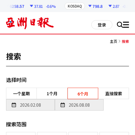
코
인
6258.57
37.81
-0.6%
798.8
2.87
-0.36%
KOSDAQ
정
보
all
登录
搜
men
索
主页
搜索
搜索
选择时间
一个星期
1个月
直接搜索
6个月
搜索范围