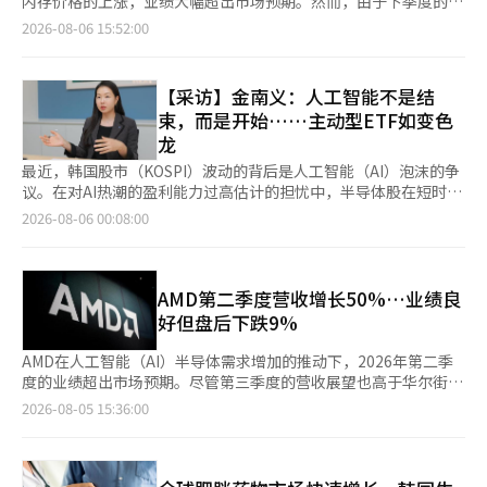
内存价格的上涨，业绩大幅超出市场预期。然而，由于下季度的销
表示：“高温是引发食品价格上涨的‘气候通货膨胀’的结构性风
区建设四座新工厂。对此，金部长表示：“半导体工厂无法使用可
幅度将有限。一位研究员表示：“近期国内股市与7月相比，盘中
达成实际协议仍存警惕，导致早盘上涨幅度缩小。西德克萨斯中质
售展望未能满足投资者的高期待，股价在盘后交易中下跌。 闪迪
险”，并强调“政府和韩国银行应将气候变量常态化地纳入经济和
2026-08-06 15:52:00
再生能源的说法是虚构的”，并表示将扩大风能和太阳能等可再生
波动性明显减弱。反弹时不应减少持仓，而在出现额外调整时，可
原油（WTI）交易价格在每桶75美元左右，布伦特原油在79美元左
在8月5日（当地时间）公布，2026财年第四季度销售额达到896.5
物价展望，并大幅加强气候适应政策及相关预算。”※ 本报道经
能源的使用比例。 他还强调，目前正在建设的半导体集群地
以围绕半导体、MLCC、证券、零售和军工等盈利动能强劲的行业
右。 在科技股方面，SpaceX暴跌13.6%，拖累纳斯达克指数。
亿美元，同比增加372%。与上一季度相比增长51%。 剔除一次性
人工智能（AI）系统翻译与编辑。
区“电力和水资源供应没有大问题”。同时，他提到作为地方振兴
进行分批买入。”※ 本报道经人工智能（AI）系统翻译与编辑。
SpaceX在上市后的首次财报中表示，营收几乎翻倍，营业亏损有
费用后的调整后每股收益（EPS）为39.25美元，均超出市场预期
政策的一部分，计划在远离首都圈的地区实施电价差异化政策，以
【采访】金南义：人工智能不是结
所减少，但同时宣布将在人工智能数据中心等领域投入巨额资金，
的销售额848亿美元和调整后EPS 34.96美元。 净利润为690.3亿美
降低电价。金部长指出：“由于前任政府的工业用电费上涨，导致
束，而是开始……主动型ETF如变色
增加了成本压力的担忧。 此外，SpaceX在上市时限制了现有股东
元，扭转了去年同期2300万美元的净亏损。毛利率也从去年同期
与中国的竞争力下降”，并表示正在考虑相关电价的降低。
龙
的股票出售，保护期于6日解除，这也给股价带来了压力，市场担
的26.2%大幅提升至84.6%。 业绩改善主要得益于NAND价格的上
心可能会出现大量抛售。 AMD虽然发布了超出市场预期的业绩和
涨和AI数据中心用企业级固态硬盘（SSD）需求的增加。在与上一
最近，韩国股市（KOSPI）波动的背后是人工智能（AI）泡沫的争
营收展望，但股价仍下跌7.2%。在财报发布前，股价已大幅上
季度相比的销售增长中，约三分之二来自价格上涨，剩下的三分之
议。在对AI热潮的盈利能力过高估计的担忧中，半导体股在短时间
涨，未能满足投资者对人工智能业务更快增长的期待。 SpaceX首
一来自销量增加。 数据中心部门的销售额为297.7亿美元，同比增
内大幅下跌。许多投资者都在疑惑：“AI热潮结束了吗？” 对此，
2026-08-06 00:08:00
席执行官埃隆·马斯克表示，未来将只使用英伟达的人工智能芯
加约14倍，较上一季度增长超过2倍。数据中心产品在整体NAND
韩国ETF行业的“黑马”Timefolio资产运用的金南义ETF战略部
片，这也对AMD构成了负面影响。相反，英伟达上涨3.5%，连续
销售中的占比也从一年前的12%扩大至38%。 用于智能手机和个
部长给出了明确的回答。在8月4日与《亚洲经济》的采访中，他强
五个交易日上涨。 内存半导体股表现不一。美光下跌0.01%，基本
人电脑等产品的销售额为543.2亿美元，较上一季度增长48%。相
调：“如果问AI热潮是否结束，我的回答正好相反，结束不是，而
持平，而SK海力士美国存托凭证（ADR）下跌2.2%。在财报发布
比之下，消费类产品如存储卡和USB存储设备的销售额为55.6亿美
是刚刚开始。” 他在采访中反复强调的观点很简单：应关注市场
AMD第二季度营收增长50%…业绩良
前，闪迪和西部数据分别下跌5.4%。 闪迪在收盘后发布了远超市
元，下降32%。 AI数据中心和高收益企业级产品已成为闪迪增长
的长期趋势，而非短期流行。特别是对于主动型ETF，他将其定义
好但盘后下跌9%
场预期的季度业绩，但下一季度的营收展望中值低于市场预期，导
的核心业务，超越了消费类存储设备。 闪迪还在扩大与客户的长
为“最被动的投资”。在当前波动性大的时期，专家们可以根据市
致盘后交易中股价下跌。由于人工智能需求和NAND价格上涨的预
期供应合同，客户按固定价格购买一定数量的产品。目前已与8家
场变化调整投资组合，而投资者则可以专注于自己的日常生活，因
AMD在人工智能（AI）半导体需求增加的推动下，2026年第二季
期已在股价中反映，未来的增长展望未能满足投资者的期望。西部
数据中心及智能手机、个人电脑领域的客户签订合同。 这些合同
此应关注主动型ETF。他表示：“主动型ETF就像变色龙，根据市
度的业绩超出市场预期。尽管第三季度的营收展望也高于华尔街的
数据也发布了超出预期的业绩，但在盘后交易中股价下跌约10%。
确保的最低销售额达到939亿美元。公司预计2027财年销售量的一
场情况改变颜色。” “人工智能不是结束，而是开始……主动型
预期，但由于未能满足投资者的高期望，股价在盘后交易中下跌超
2026-08-05 15:36:00
道琼斯指数受到制药和娱乐股上涨的推动。安进在发布超出市场预
半以及2028财年约三分之二将包含在长期合同中。这是为了减少
ETF如变色龙” 金部长预测，人工智能将在下半年继续成为市场的
过9%。 根据路透社等媒体的报道，AMD在2026年第二季度的营
期的营收后上涨4.5%，而艾尔利利将年度营收展望上调，股价上
NAND价格下跌对业绩的重大影响。 然而，下季度的展望未能满足
核心动力。然而，他强调，仅仅关注半导体行业的方式难以跟上市
收为1154亿美元（约合16500亿元人民币），较去年同期的769亿
涨4.8%。迪士尼也因季度业绩好于预期上涨3.6%。 当天发布的经
市场的期待。闪迪预计2027财年第一季度销售额在103亿至108亿
场的变化。 他说：“AI产业中包含半导体、电力、数据中心、通
美元（约合11000亿元人民币）增长了50%。这一数字也超出了金
济数据喜忧参半。根据民间就业信息公司ADP的数据，美国7月民
美元之间，调整后EPS在44至46美元之间。 销售展望的中位数为
信、光通信等多个领域。”他解释道：“市场的关注点不断移动，
融信息公司伦敦证券交易所集团（LSEG）预测的1128亿美元。 调