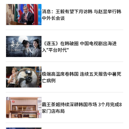
消息：王毅有望下月访韩 与赵显举行韩
中外长会谈
《逐玉》在韩破圈 中国电视剧出海进
入"平台时代"
极端高温席卷韩国 连续五天报告中暑死
亡病例
霸王茶姬持续深耕韩国市场 3个月完成8
家门店布局