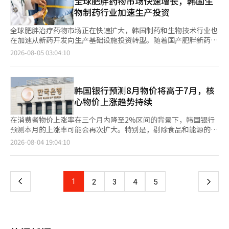
全球肥胖药物市场快速增长，韩国生
间就业仅增加4.4万人，为六个月以来最低增幅。相反，供应管理
105.5亿美元，低于市场预期的约108亿美元。毛利率也预计在
因此理解细分行业的动态非常重要。” 他进一步指出：“记忆半
整后的每股收益（EPS）为1.66美元，超过市场预期的1.62美元。
物制药行业加速生产投资
协会（ISM）发布的7月服务业采购经理人指数（PMI）为54.1，略
83%至85%之间，可能与本季度的84.6%相似或略有下降。 闪迪
导体可能会受到关注，但在某个时刻，光通信或数据中心相关企业
净利润为23亿美元，稀释后的每股收益为1.38美元，均较去年同期
高于上月的54.0。该指数超过50意味着服务业经济扩张。 市场关
的股价在当天的常规交易中下跌5.4%，收于1350.50美元，业绩发
可能会成为市场的中心。”他表示：“普通投资者很难跟上所有这
的8.72亿美元和0.54美元大幅增长。然而，营业利润为20亿美元，
全球肥胖治疗药物市场正在快速扩大，韩国制药和生物技术行业也
注7日即将发布的美国7月就业报告。如果就业数据强于预期，可能
布后在盘后交易中也下跌了5%。尽管季度业绩大幅超出市场预
些动态。” 因此，他认为主动型ETF的角色至关重要。专家们可以
略低于市场预期。 业绩增长主要得益于数据中心业务。数据中心
在加速从新药开发向生产基础设施投资转型。随着国产肥胖新药即
会增加美联储进一步加息的可能性。根据芝加哥商品交易所
期，但未能给出足够强劲的展望，未能超出市场已反映的高期待。
根据市场情况调整投资比例，而投资者则可以从长期的角度管理资
部门的营收达到672亿美元，同比增加超过一倍，创下历史新高，
将上市，生产设施和供应链的建设也在加速，成为韩国生物产业新
（CME）费德观察，9月加息的可能性为54.9%。
2026-08-05 03:04:10
※ 本报道经人工智能（AI）系统翻译与编辑。
产。 金部长强调：“主动型ETF才是真正最被动的投资，投资者应
超出市场预期的648亿美元。数据中心在整体营收中的占比也从去
的增长点。 根据药品市场调查机构IQVIA的数据显示，到2030年，
专注于自己的日常生活，而运营公司则应应对变化的市场环境。”
年的42%上升至58%。 AMD表示，服务器用中央处理器
全球肥胖治疗药物市场预计将达到2000亿美元（约合286万亿韩
“薪水无法买房的时代……年轻投资者需要的是哲学” 他指出，
（CPU）“Epic”和AI加速器“Instinct”的销售增长推动了数据
元）。三一PwC在其《2026产业展望》报告中预测，GLP-1类肥
经历了新冠疫情后，韩国的投资文化发生了巨大变化。过去，投资
中心营收的提升。AI服务的普及以及云计算公司大规模扩建数据中
胖和代谢疾病治疗药物市场到2030年将实现年均20%的增长。为
韩国银行预测8月物价将高于7月，核
者主要通过直接选择个别股票进行投资，而现在则逐渐形成了利用
心，提升了对高性能处理器的需求。 AMD最近还与大型客户签署
了适应市场的扩张，全球制药公司也在不断扩大从新药开发到原料
心物价上涨趋势持续
ETF进行分散投资的文化。 金部长表示：“随着养老金市场的增长
了多项供应合同。大约两周前，AMD与AI公司Anthropic达成协
药生产和供应链投资的步伐。 在韩国，首款国产GLP-1类肥胖治疗
和投资经验的积累，投资者的期望也提高了。”他指出：“债券
议，从2027年初开始供应数十亿美元的搭载MI450芯片的AI服务
药物的上市已进入可预期阶段。韩美制药计划在今年内推出肥胖治
在消费者物价上涨率在三个月内降至2%区间的背景下，韩国银行
型、月度分红、覆盖式买权等多种产品的出现，使得投资选择更加
器，规模可达2吉瓦（GW）。此外，AMD还计划向准备进行首次
疗药物“艾佩格列奈”。首年销售目标定为1000亿韩元。 该公司
预测本月的上涨率可能会再次扩大。特别是，剔除食品和能源的核
多样化。” 他还提到，利用移动交易系统（MTS）的自动分批买
公开募股（IPO）的Anthropic投资最多50亿美元，以实现产品部
在基于韩国人临床数据的448名成年患者进行的三期临床试验中，
心物价预计将持续高位运行。 4日，韩国银行在副行长李志浩的主
页
2026-08-04 19:04:10
入服务的普及也是ETF市场增长的背景之一。 对于年轻投资者，他
署目标。 通过与数据中心公司Core Scientific的合同，AMD还获
确认了在用药40周后显著的体重减轻效果。与进口成品维戈比和迈
持下召开了“物价情况检查会议”，对近期物价走势和未来展望进
表示：“现在的年轻一代面临着仅靠薪水难以购房的环境，考虑投
得了最多2.5GW的数据中心容量。同时，AMD获得了购买Core
恩扎不同，艾佩格列奈将在平泽生物工厂直接生产。该公司计划通
行了评估。 根据国家数据处的数据，上个月消费者物价指数为
一
资以形成资产是自然的趋势。” 但他也警告，过度集中于特定股
Scientific股票的认购权。负责消费产品的客户端和游戏部门在第
过国内生产体系确保供应的稳定性和价格竞争力。 韩美制药在今
119.77（2020=100），同比上涨2.8%。消费者物价的上涨率在今
票和杠杆产品的现象需要警惕。他强调：“重要的是建立自己的投
二季度的营收为384亿美元，超出市场预期的378亿美元。 AMD预
年初与墨西哥制药公司Sanfer签订了独家分销协议，开始进军海外
年1至4月保持在2%区间，5至6月上升至3%区间后，三个月内再
资哲学，并从长期的角度看待市场。” “不是一个人，而是系统
上
1
下
2
3
4
5
计第三季度的营收将在130亿美元上下波动，超过LSEG预测的
市场。业内人士认为，作为后发企业，价格竞争力和全球营销策略
次降至2%区间。 韩国银行表示，7月消费者物价因石油价格下调
在运作……Timefolio的差异化” 金部长指出，Timefolio最大的
1252亿美元。 然而，供应限制被认为是一个负担。AMD依赖全球
将是其在初期市场立足的关键。 肥胖治疗药物市场的扩张也吸引
和农产品价格下降等因素，环比上涨幅度有所减缓。石油和农产品
竞争力在于其基于对冲基金的运作能力。他解释说，Timefolio并
一
最大代工厂TSMC的生产，而先进封装的生产能力不足被认为是限
了生产领域的投资。三星生物物流最近决定以约2.7万亿韩元收购
在生活物价中的比重较高，因此生活物价的上涨率也大幅降低至
不依赖于特定的个人运作，而是建立了一个多经理系统，由多位专
制AI半导体供应扩大的因素。PC市场的低迷、内存供应不足以及
瑞士全球肽委托开发生产（CDMO）企业多肽集团。这是韩国制药
2.5%。 另一方面，核心物价因成本冲击的滞后效应，耐用品价格
家共同做出投资决策。 他说：“依赖于一个人的判断结构可能会
内存价格上涨也可能对未来的需求和盈利能力造成压力。 尽管业
页
和生物行业历史上最大规模的并购。此次收购将使三星生物物流在
的上涨幅度扩大，导致上涨率略有上升。 韩国银行认为，8月消费