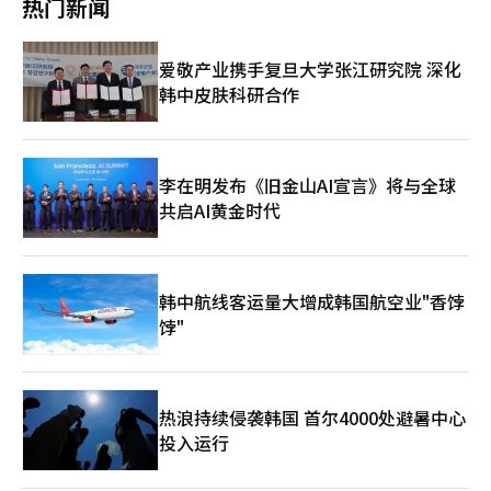
很危险。”他表示：“通过不同领域的专家共同讨论和验证的系
热门新闻
绩和展望均超出市场预期，但AMD的股价在盘后交易中下跌超过
现有抗体药物和抗体药物偶联物（ADC）CDMO业务的基础上，扩
者物价上涨率可能会再次扩大。由于去年8月部分移动通信公司的
统，能够将风险降到最低。” 他也表达了对韩国ETF市场的遗憾，
9%。路透社分析称，今年以来，由于对AI的期待，股价已上涨超
大到GLP-1类治疗药物的核心原料肽药物领域。 SK的药品CDMO公
大规模通信费折扣带来的基数效应，预计同比上涨率将有所提高。
认为类似产品的重复推出导致市场多样性下降。金部长表示：“每
过一倍，因此投资者对更强劲的增长预期有所期待。 eMarketer分
司SK Pharmtech的子公司SK Biotech最近获得了对世宗新工厂的
李副行长表示：“未来消费者物价面临中东战争相关的不确定性，
个运营公司都应具备各自的特色和竞争力，市场才能健康发
爱敬产业携手复旦大学张江研究院 深化
析师雅各布·本表示：“AMD现在与英伟达和超大规模公司处于类
使用批准。该公司在2024年与礼来签署了为期五年的最大规模达2
政府的物价稳定措施将起到下行压力的作用。由于成本冲击的传导
展。”他强调：“投资者教育和制度改善也应同步进行。” 对于
似的位置，投资者希望看到AI基础设施投资持续带来收益增长的证
韩中皮肤科研合作
万亿韩元的原料药供应合同。此前，SK Biotech通过约3760亿韩
和需求侧压力的扩大，核心品类的高上涨率将持续，因此我们将保
下半年的市场展望，他保持谨慎态度。他表示：“现在不是急于改
据。”※ 本报道经人工智能（AI）系统翻译与编辑。
元的投资计划正式启动了世宗工厂的建设，未来将专注于生产肥胖
持警惕，持续关注物价情况。”※ 本报道经人工智能（AI）系统翻
变投资组合的时候，而是需要在成长股和防御股之间保持平衡，冷
和糖尿病治疗所需的肽。 全球市场洞察分析指出，制药开发公司
译与编辑。
静看待市场。”
对专业肽CDMO的依赖度正在提高，以实现技术专业性、商业规模
生产能力和快速市场推出。随着口服肽和下一代GLP-1治疗药物开
李在明发布《旧金山AI宣言》将与全球
发的扩大，生产能力的提升和肽合成、精制基础设施的投资也在增
共启AI黄金时代
加。 制药产业战略研究院院长郑允泽表示：“基于肽的肥胖治疗
药物正在向脑疾病等其他适应症扩展，需求也在增加。过去，获得
重磅新药是竞争力，而在肥胖药物市场，能够满足全球需求的生产
基础设施本身就是核心竞争力。”※ 本报道经人工智能（AI）系统
韩中航线客运量大增成韩国航空业"香饽
翻译与编辑。
饽"
热浪持续侵袭韩国 首尔4000处避暑中心
投入运行