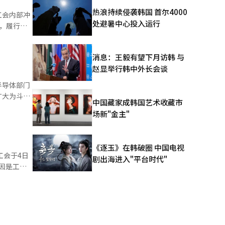
定的议案，
热浪持续侵袭韩国 首尔4000
工会内部冲
处避暑中心投入运行
，履行公
案和工会修
贬低性语
委员会的部
消息：王毅有望下月访韩 与
贬低会员，
赵显举行韩中外长会谈
0名会员，
不满，DX
半导体部门
立新工会的
扩大为斗争
中国藏家成韩国艺术收藏市
DX部门的
。负责成品
场新"金主"
的谈判和罢
劳资冲
组织冲突，
可能同时削
《逐玉》在韩破圈 中国电视
形上快速成
工会于4日
剧出海进入"平台时代"
和绩效奖励
因是工会
散，协商复
（超企业工
需要的是重
称，去年
冲突将不断
后，联合
清晰地揭示
会，拥有约
贬低，甚至