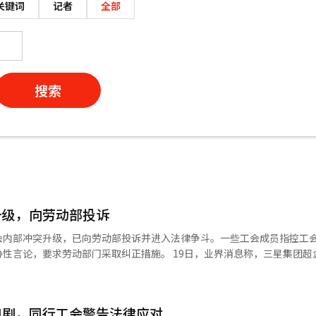
关键词
记者
全部
搜索
升级，向劳动部投诉
会内部冲突升级，已向劳动部投诉并进入法律争斗。一些工会成员指控工
部门采取纠正措施。 19日，业界消息称，三星集团超企业工会
一些成员最近向劳动部提交了投诉，声称当前进行的劳资谈判及罢工程序
曾表示：“如果有为公司工作的员工，将会管理名单，在后续需要与工会协商
加剧，同行工会警告法律应对