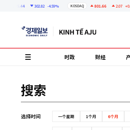
코
인
6295.44
302.82
-4.59%
801.66
2.07
+0.2
KOSDAQ
정
보
时政
财经
all
menu
搜索
选择时间
一个星期
1个月
6个月