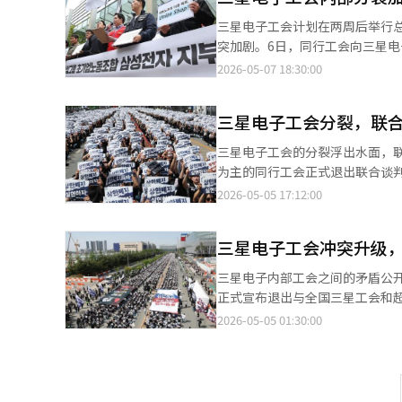
绩效奖金谈判过程中存在程序问
三星电子工会计划在两周后举行
因此无法修改”，但实际上调查中并没有相关问题。 特别是，投诉人批
突加剧。6日，同行工会向三星
要求被纳入，而成品（DX）部门的相关议题则被实际排除。 
平代表义务。同行工会强调，退
2026-05-07 18:30:00
人称，总会公告未遵循工会法和章程规定的
改要求、未来谈判日程及主要争
在缺乏会计审计的情况下，允许
言。此前，同行工会曾被指责为
分，均与工会法的宗旨相悖。 他们在投诉书中表示：“目前工会的运作正在损害工会的本质，即团结与民主”，并
三星电子工会分裂，联
将向劳动委员会申请整改，并采取
称“以多数决的形式，实际上排除了特定部门的工会成员”。 
其中70%来自负责家电、智能手
三星电子工会的分裂浮出水面，
工，可能会导致劳资冲突的长期化和大规模混乱。” 此前，他们已向法
部门的独立声音正在扩大。超企业
为主的同行工会正式退出联合谈
后续的集体谈判程序。 20日，他们计划在水原地方法院的审理日召开新闻发布会，呼吁“制定反映全体工会成员意
动向也在显现。同行工会政策企
组织，但最终未能克服内部分歧
2026-05-05 17:12:00
见的新谈判要求”。※ 本报道经
意见，并致力于改善共同福利。
的DX部门成员对未能反映自身
工动力。※ 本报道经人工智能（
突”扩大为“工会冲突”。同一
三星电子工会冲突升级
更反映了三星电子这一大企业的
弱斗争的名分和动力。实际上，
三星电子内部工会之间的矛盾公开
长，但规模扩大并不意味着代表
正式宣布退出与全国三星工会和超
体系不同，要求也必然不同。这
之间的严重冲突和信任破裂。同
2026-05-05 01:30:00
杂，冲突成本增加。但不能仅将
会和全国三星工会）一直没有回
新确立代表性，而非斗争强度。
11月，超企业工会、全国三星工
重演。三星电子工会面临的问题
谈判团于3月转为联合斗争总部，
了韩国劳动运动面临的新课题。
2300名成员，主要来自家电、