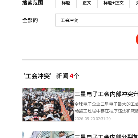
搜索范围
标题
正文
标题+正文
全部的
‘工会冲突’
新闻
4
个
三星电子工会内部冲突
全球电子企业三星电子最大的工
动罢工过程中存在程序违法和威胁性言论，要求劳动
三星电子分会（超企业工会）的
2026-05-20 02:31:20
会法的可能性。 投诉人指出，超企业工会主席崔胜浩针对不参与罢工的成员提及可能遭受实质性不利的言论。 崔主
席在3月的YouTube直播中
三星电子工会内部分裂
或解雇时优先通知。” 投诉人认为，该言论不仅违反工会法，还可能构成刑法上的强迫罪。 投诉人还指出，工会在