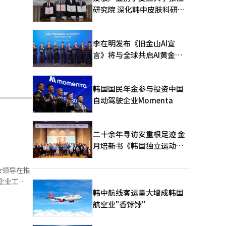
研究院 深化韩中皮肤科研合
作
李在明发布《旧金山AI宣
言》将与全球共启AI黄金时
代
韩国国民年金参与投资中国
自动驾驶企业Momenta
二十余年寻访安重根足迹 金
月培新书《韩国独立运动圣
地：向旅顺口追问历史》出
版
会领导在推
存在违反工
韩中航线客运量大增成韩国
航空业"香饽饽"
的强制调岗