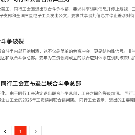
题。尽管工会方面声称绩效奖金分配比例的修改要求是“通过会员调查确
总罢工，同行工会因退出联合斗争本部，要求共享谈判信息并停止歧视，
评在谈判过程中，围绕半导体（DS）部门的
电子支部和全国三星电子工会发出公文，要求共享谈判信息并停止差别对待
关于罢工及工会章程修订程序的问题也随之提出。投诉
出联合谈判不意味着免除法律责任，要求公开与公司谈判的进展、公司提
“提前7天公告”义务，而是在3天前进行。 此外，投诉人还指出，关于
议点，并征求同行工会意见。此外，要求超企业工会正式道歉并停止使用
主席代为审计的章程修订，以及将争议期间的会费涨价决定权委托给运营
“御用工会”。同行工会警告称，如无合理理由拒绝共享谈判信息或持续
合斗争破裂
民事和刑事措施。要求两工会在8日中午前正式回复。同行工会约有230
他们还补充道：“在这种违法争议中，如果强行进行罢
机、电视等的设备体验（DX）部门。由于对半导体业务为中心的绩效奖金
联合斗争内部开始崩溃，这不仅是简单的劳资冲突，更是结构性信号。非
院申请暂停工会谈判要求的效力，并要求中止
工会的会员人数曾超过7.6万人，但近期降至约7.3万人。DX部门员工成
判团和联合斗争总部。去年为工资谈判成立的联合应对体系在谈判破裂后
划局长白顺安表示，这不是为了制造工会冲突，而是为了反映相对被忽视的
。退出的背景是对半导体业务部门的绩效奖金要求和强硬斗争路线的不满
人工智能（AI）系统翻译与编辑。
联合斗争本部计划从21日开始总罢工。工会间的冲突加剧，可能影响未来
利益的结构提出质疑，工会间缺乏协商和信任损害也被公开指责。结果是“
AI）系统翻译与编辑。
企业内，各业务部门的利益冲突显现，单一工会体系难以涵盖。这不仅是
，同行工会宣布退出联合斗争总部
结构特性。更大的问题是时机。在总罢工预告的情况下，联合战线的崩溃
同行工会的退出可能导致罢工参与变为个别判断。三星电子工会一直在外
化。由于同行工会决定退出联合斗争总部，工会之间的裂痕加深。 同行
性。业务结构越复杂，利益关系越多层次。半导体和成品业务的收益结构
企业工会的2026年工资谈判联合谈判团。 同行工会表示，退出的主要原
次事件显示出裂痕已达临界点。工会的分裂对企业也是负担。谈判窗口分
行工会指出，尽管他们为全体成员的权益提出了议案和请求，但对方工会
页
责任归于企业，未能具备内部协调能力的工会也暴露了自身的局限。现在
应，也没有表现出协商意愿，导致他们的意见未被采纳。 据三星电子工会
特定业务部门的要求无法长期代表整体。没有能够协调多方利益的体系，
会和同行工会组成了联合谈判团，以进行2026年工资谈判。最终谈判破裂
一
不限于一家企业。随着产业复杂化，劳动也难以单一利益捆绑。这次事件
计划于21日进行总罢工以推动绩效奖金改善方案。 同行工会是第三大工
上
1
下
智能手机和电视等DX部门。 同行工会在声明中表示，他们一直遭受攻击和