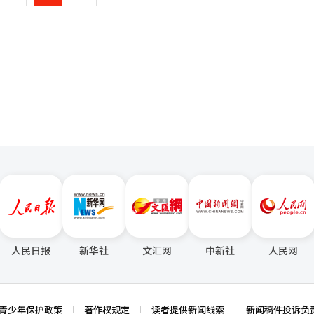
了相互尊重和信任。 由于联合斗争总部内的贬低言论和单方面决策结构未
一
工会的退出可能会使三星电子的劳资关系进入新阶段。原计划通过联合斗争
罢工前，谈判团的凝聚力已不可避免地减弱。 联合斗争总部对同行工会的
页
行总罢工。 同行工会计划于6日正式通知公司退出联合斗争总部，并请求
翻译与编辑。
人民日报
新华社
文汇网
中新社
人民网
青少年保护政策
著作权规定
读者提供新闻线索
新闻稿件投诉负