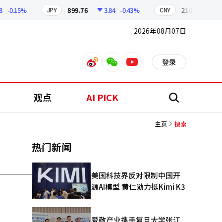
-0.15%
899.76
3.84
-0.43%
210.96
0.0
JPY
CNY
2026年08月07日
登录
weibo
weixin
youtube
观点
AI PICK
搜
索
主页
搜索
热门新闻
美国科技界反对限制中国开
源AI模型 黄仁勋力挺Kimi K3
爱敬产业携手复旦大学张江