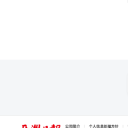
被称为“御用工会”，严重损害
同行工会最终决定退出。 同行
工会的声音以施压公司，但在总
表正式立场，计划于21日继续进
※ 本报道经人工智能（AI）系统
亚
公司简介
个人信息处理方针