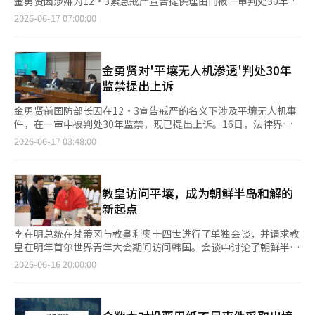
金勇贤因涉嫌为12·3紧急戒严宣告提供理由而被一审判处30年监
裂后，美朝关系实际上陷入了僵局。 金正恩对美国的不信任加
上向特朗普总统提议访问平壤，继续为朝鲜半岛和平作出贡献，并
禁，现已提出上诉。 16日，法律界消息称，金勇贤的辩护团队当
2026-06-17 07:00:00
剧，而特朗普在美国内部政治和公众压力的背景下，也不得不将朝
表示：“国会也将为李总统的努力提供支持。” 正代表强
天提交了对一般叛国罪和滥用职权等罪名的一审判决的上诉状。
鲜问题放在次要位置。然而，特朗普仍希望在其任期内被记录为解
调：“此次访问的亮点是李总统与特朗普总统在正式晚宴上并肩坐
与金勇贤一同被起诉的前国军防谍司令官女仁亨也在当天提出了上
决朝鲜核问题和朝鲜半岛和平问题的美国总统。 原因显而易见。
了90分钟以上的交谈。”他表示：“李总统期待特朗普总统对朝鲜
诉，而前总统尹锡悦则在判决当天，即12日提出了上诉。 他们被
解决朝鲜问题不仅仅是外交成就，更具有诺贝尔和平奖级别的象征
半岛的持续关注，以实现中东地区和朝鲜半岛的持久和平。特朗普
指控利用所谓的‘心理战’来诱导朝鲜的军事挑衅，以确保宣布紧
金勇贤对'平壤无人机渗透'判处30年
意义。在美国历史上，尚未有总统能够从根本上解决朝鲜核问题。
总统也回应称将为朝鲜半岛和平发挥必要的作用。” 他最后表
急戒严的理由和正当性，指示在2024年10月左右向朝鲜平壤渗透
监禁提出上诉
如果特朗普能够推动朝鲜核冻结、逐步去核化以及和平体制建设的
示：“希望在李总统全力以赴的努力下，北美对话能够重新启动，
无人机。此外，他们还被指控滥用对军人的职务命令权。 金勇贤
实质性进展，这将被记录为冷战后最大的外交成就之一。 问题在
南北关系也能有所突破，为朝鲜半岛的和平与稳定带来重大进
与前无人机作战司令官金勇大密谋掩盖无人机行动，指示军人将损
金勇贤前国防部长因在12·3宣告戒严的名义下涉及平壤无人机事
于朝鲜的现实。最近，朝鲜正在迅速提升其核武器体系和防御工业
展。”并强调：“国会和党层面也将为李总统在朝鲜半岛和平建设
失的军用资产伪装成训练中损失的情况，因此还面临妨碍公务、伪
件，在一审中被判处30年监禁，现已提出上诉。16日，法律界消
结构。朝鲜不仅在简单的核开发阶段上，更在构建战术核体系、固
中的努力提供支持。”※ 本报道经人工智能（AI）系统翻译与编
造公文及教唆伪造公文等罪名。 三星生物制剂劳资双方20天后重
息称，金前部长的辩护团队当天向法院提交了对普通叛国罪及滥用
体燃料洲际弹道导弹（ICBM）、高超音速导弹、潜射弹道导弹
2026-06-17 03:48:00
辑。
启对话，讨论未来方式 三星生物制剂的劳资双方就工资上涨和人
职权等案件的一审判决的上诉书。与金前部长一起被起诉的前国军
（SLBM）等多层次核力量。 这与过去有质的不同。朝鲜现在将核
事制度改善方案重新展开对话。这是自上个月28日劳资三方对话以
防谍司令李仁亨也在当天提出了上诉，而前总统尹锡悦则在判决当
武器视为体制生存的绝对条件，而非谈判筹码。金正恩政权将核武
来的约20天后。 16日，业界消息称，双方在此次对话中并未讨论
天的12日提出了上诉。他们被指控利用所谓的“心理战”手段，诱
力提升为宪法级别的国家战略，军需工业也重新成为国家经济的核
具体议题，而是就未来的对话方式进行了交流。 三星集团的超企
导朝鲜的军事挑衅，以确保宣告戒严的理由和正当性，指示在
教皇访问平壤，成为朝鲜半岛和解的
心支柱。 特别是与俄罗斯的军事合作扩大，成为朝鲜防御工业现
业工会三星生物制剂共生分会在与公司谈判破裂后，于4月下旬进
2024年10月左右向朝鲜平壤渗透无人机。此外，他们还被控滥用
代化的新变量。军事技术交流和卫星技术合作的可能性也被提及。
新起点
行了一次约60人的部分罢工。 随后在上个月1日至5日，进行了
对军人的职务命令权。金前部长与前无人机作战司令金勇大共谋，
朝鲜希望通过此举增强抵御美国军事压力的非对称力量。 在这种
2800多人参与的全面罢工。 工会自上个月6日起，持续进行拒绝加
伪造作战中损失的军用资产为训练中损失，并指示无人机部队的军
情况下，韩国的角色变得更加重要。韩国总统李在明最近强调了缓
李在明总统在梵蒂冈与教皇利奥十四世进行了单独会谈，并请求教
班和休假工作的合规斗争。 晋永胜参谋长访问国军化学生物防护
人等，涉及妨碍公职执行、伪造公文及教唆伪造公文等罪名。首尔
解南北紧张局势和建立阶段性和平路线图的必要性。他主张应同时
皇在明年首尔世界青年大会期间访问韩国。会谈中讨论了朝鲜半岛
司令部，检查化学生物作战态势 晋永胜联合参谋本部参谋长于16
中央法院刑事合议36部（李正燿法官）于12日对尹前总统和金前
进行经济合作、军事紧张缓解和人道交流，以恢复对话。 尤其是
和平及改善南北关系的方案，备受关注的教皇访朝问题也自然被提
2026-06-16 20:00:00
日访问国军化学生物防护司令部，检查基于联合及联合作战的化学
部长判处30年监禁，对李前司令判处15年监禁，对金前司令判处3
李在明政府倾向于将朝鲜半岛问题视为生存和经济问题，而非简单
及。教皇方也对韩国政府的和平努力表示赞同，并承诺将持续关注
生物作战态势。 此次检查旨在确认化学生物作战态势，并鼓励联
年监禁，缓刑5年。法庭指出，金前部长主导计划和指示无人机行
的意识形态对抗。战争可能性越高，韩国经济、金融市场和外国投
和支持。教皇的访韩本身就具有重要意义。作为全球14亿天主教徒
合部队的官兵。 晋参谋长当天表示：“在紧急情况下，必须完成
动，因此比特别检察官（赵恩锡）要求的25年刑期更重。法庭指
资信心受到的直接冲击也越大。 然而，现实并不乐观。美国为了
的代表，教皇的访问将向韩国社会和国际社会传递重要信息。尤其
保护国民生命免受看不见的化学生物威胁的任务”，并指示：“要
出：“被告在担任国防部长后不久，通过诺尚元准备宣告戒严时情
遏制中国，正在加强与韩国和日本的安全合作，而日本也在加速扩
是2027年首尔世界青年大会将是全球青年汇聚的大型国际活动。