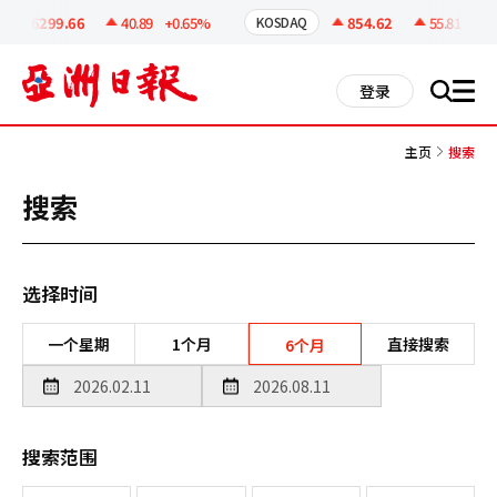
코
인
6299.66
40.89
+0.65%
854.62
55.81
+6.9
KOSDAQ
정
보
all
登录
搜
men
索
主页
搜索
搜索
选择时间
一个星期
1个月
直接搜索
6个月
搜索范围