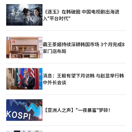
《逐玉》在韩破圈 中国电视剧出海进
入"平台时代"
霸王茶姬持续深耕韩国市场 3个月完成8
家门店布局
消息：王毅有望下月访韩 与赵显举行韩
中外长会谈
【亚洲人之声】"一夜暴富"梦碎！