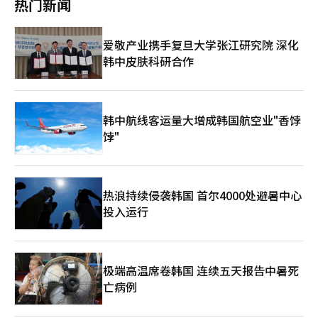
热门新闻
如今，东北亚正处于巨大的地缘政治阴云之中，但在其中不放弃对
放对话与合作的可能性，需要一种平衡的方式。如果明年首尔世界
高级官员的发言，称协议达成的可能性正在增加。 地点有可能选
垃圾气球攻击的正当军事行动，而将此视为叛国的特别检察官的无
密感。 ‘地方选举计票所记者被殴打’嫌疑人身份确认，警方要
话、克制和相互共存的可能性，才是真正外交的开始。※ 本文利
青年大会成功举办，教皇因此访问韩国，甚至进一步访问平壤，那
在瑞士日内瓦，但也有观点认为，最终协议可能以谅解备忘录
理调查和起诉，才是真正严重损害国家安全的行为。”此外，他们
求出席 ​​​​​​​在6·3地方选举计票现场殴打记者的嫌疑人中，已有一名
用生成型AI撰写，并经过编辑审核。 ※ 本报道经人工智能（AI）
么这将成为朝鲜半岛历史上一个重要的里程碑。期待教皇的平壤之
（MOU）的形式达成。
还表示：“今天法院对尹前总统提出的叛国罪作出了有罪判决，接
嫌疑人的身份被确认，警方已展开正式调查。 16日，首尔松坡警
爱敬产业携手复旦大学张江研究院 深化
系统翻译与编辑。
行成为南北和解与和平的新起点。
受了将不存在的叛国框架引入刑法领域的特别检察官的主张。”※
方表示，针对5日发生在松坡区奥林匹克公园计票所附近的记者被
韩中皮肤科研合作
本报道经人工智能（AI）系统翻译与编辑。
殴打等违法行为，已确定一名嫌疑人并发出了出席要求书。 警方
相关人士表示：“我们严肃对待此次侵犯新闻自由的事件，计划迅
速而周密地展开调查。” 此次事件在韩国记者协会JTBC分会通过
声明公开记者受害事实后引发了公众关注。 ※ 本报道经人工智能
韩中航线客运量大增成韩国航空业"香饽
（AI）系统翻译与编辑。
饽"
热浪持续侵袭韩国 首尔4000处避暑中心
投入运行
极端高温席卷韩国 连续五天报告中暑死
亡病例