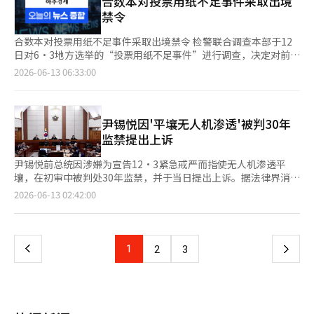
合数本对投票用纸不足事件采取出境
与所有国家防卫要素及相关机构联动，建立全政府的应对能力，强
报人员的任务，同时指示执行作战以制造戒严局势，试图引发朝鲜
大防卫预算和获取远程打击能力。相反，朝鲜、俄罗斯以及部分中
这不仅是展示韩国地位和活力的机会，也是向世界青年传递希望与
禁令
化化学生物综合情况室，发展为民、官、军一体的应对平台。”
的挑衅。如果联合参谋部对被告的意图产生怀疑，反对或消极应对
国的战略关系正在逐步靠近，东北亚正形成新的冷战格局。 有分
团结价值的平台。更值得关注的是教皇访朝的可能性。李总统去年
他还补充道，必须建立基于联合性的区域性化学生物应对体系，并
其指示，作战可能会更频繁地执行，导致与朝鲜的武力冲突的可能
析认为，东北亚实际上已经形成了“韩·美·日对北·中·俄”的
曾与有兴植枢机主教会面，提及教皇访问朝鲜的可能性。这次他以
合数本对投票用纸不足事件采取出境禁令 检警联合调查本部于12
通过加强与国内外相关机构、国际组织、盟友及友国的交流合作，
性无法排除。”※ 本报道经人工智能（AI）系统翻译与编辑。
格局。这意味着类似于欧洲北大西洋公约组织（NATO）的集体安
总统身份直接会见教皇，阐述了国民对朝鲜半岛和平的期望和政府
日对6·3地方选举的“投票用纸不足事件”进行调查，决定对前中
提升联合和联合作战的化学生物应对能力。 英国针对俄罗斯发布
全结构在东北亚也可能部分出现。 但东北亚与欧洲不同。历史、
的构想。教皇方也对此表示认同，并对促进朝鲜半岛和平的角色表
央选举管理委员会主席尹锡悦和前秘书长许哲勋实施出境禁令。
2026-06-13 06:33:00
70项新制裁，全面打击‘影子舰队’和金融网络 英国政府为切断
民族和经济的复杂性更为深刻。中国与美国在对抗的同时，彼此仍
现出兴趣。教皇的平壤访问不仅仅是一次宗教活动，它可能成为缓
调查本部前一天已对位于果川的中央选举委员会、首尔市选举委员
俄罗斯的‘影子舰队’、军需品供应链和金融网络，发布了70项新
是最大的贸易伙伴，韩国的安全与美国紧密相连，而经济则与中国
解朝鲜半岛紧张局势和改善南北关系的象征。回顾历史，教皇常常
会及发生投票用纸不足事件的松坡、瑞草、江南、广津、铜雀等七
的制裁措施。 16日（当地时间），英国外交部表示，此次措施使
深度交织。朝鲜问题也不仅仅是军事问题，而是体制、历史、经济
超越政治和意识形态，走访冲突与对立的现场。在冷战时期，教皇
个地方选举委员会进行搜查，涉及公职选举法违规、职务怠忽、职
得英国政府今年以来针对俄罗斯个人、企业和船只的制裁总数增加
和民族等多重因素的复杂交织。 中国古典《道德经》中有
方在东欧民主化进程中发挥了重要作用，并在国际冲突地区促进和
务侵占及背信等嫌疑。 因此，地方选举委员会的相关工作人员将
尹锡悦因'平壤无人机渗透'被判30年
至500余项。 英国政府表示，此次制裁的目的是“在多方面削弱俄
云：“大国者下流。”这意味着强国越是强大，越应当谦卑，以包
解与对话，展现了道德权威。当然，现实并不乐观。在文在寅政府
被传唤调查，随后将对包括尹主席在内的高层进行进一步调查。
监禁提出上诉
罗斯的乌克兰侵略能力”。 此次制裁对象包括20余艘油轮和液化
容的姿态维护秩序。这一观点对当今的美中关系和朝鲜问题也有深
时期，虽然曾讨论教皇访朝，但未能实现。当时南北领导人举行了
韩国队在首战中击败捷克 由洪明甫教练执教的韩国足球代表队在
天然气（LNG）船只，特别是首次将与俄罗斯的‘北极LNG 2’项
刻的启示。 《论语》中有云：“君子和而不同，小人同而不
会谈，朝鲜方面也传达了邀请意向，但最终未能成行。目前的南北
北中美世界杯小组赛A组首场比赛中以2-1战胜捷克。 这是韩国在
尹锡悦前总统因涉嫌为宣告12·3紧急戒严而指使无人机渗透平
目相关的LNG运输船列入制裁名单。 德国梅尔茨总理向特朗普赠
和。”这句古老的智慧强调了即使体制和意识形态不同，也应寻求
关系比当时更加紧张。除非朝鲜主动邀请，否则教皇访朝在现实中
世界杯小组赛首场比赛中取得的第四场胜利，也是时隔16年再次获
壤，在初审中被判处30年监禁，并于当日提出上诉。据法律界消
送‘47号’球衣，寻求恢复关系 ​​​​​​​德国总理弗里德里希·梅尔茨向
共存与和谐。 佛教《法句经》也提到：“怨恨不能以怨恨解决，
是困难的。有兴植枢机主教曾表示“访朝与否取决于朝鲜”，这也
胜。 因此，韩国队在小组中排名第二，晋级32强的可能性增加。
息，尹前总统的辩护团队当天向法院提交了对一般叛国罪和职权滥
美国总统唐纳德·特朗普赠送了德国国家足球队的球衣，以寻求恢
页
2026-06-13 02:42:00
唯有以慈悲来化解。”数千年前的教诲在今天的核武器、导弹、军
反映了这一现实。然而，仍然没有理由放弃可能性。外交是在现实
尹锡悦对平壤无人机事件判决提出上诉 因平壤无人机事件等问
用罪的初审判决不服的上诉状。尹前总统被指控于2024年10月左
复与美国的关系。 16日（当地时间），德国主要媒体报道称，梅
事同盟与霸权竞争中，再次提醒我们人类文明的最后希望何在。
基础上运作，但历史有时也会因象征而开辟道路。过去许多难以想
题，尹锡悦前总统在一审中被判处30年监禁，随即提出上诉。 12
右，指示将无人机渗透至朝鲜平壤，以利用所谓的“心理战”来诱
尔茨在法国埃维昂举行的七国集团（G7）峰会上与特朗普总统会
一
最终，和平之路并不容易。然而，矛盾的是，正是在紧张局势加剧
象的事情，通过对话与信任变为现实的案例并不少。重要的是不放
日，法律界消息称，尹前总统的辩护团队当天提交了对一审判决的
导朝鲜的军事挑衅，从而为宣告紧急戒严提供理由和正当性。此
面，并赠送了这件球衣作为特朗普的八十岁生日礼物。球衣上印有
的时候，进行对话的必要性更为突出。仅靠核武器、导弹、军事同
弃。李总统在与教皇国务卿的会谈中引用了“敲门，就会为你打
上诉书，表示不服对其一般叛国、滥用职权等罪名的判决。 此
外，他还被指控滥用对军人的职务命令权。首尔中央地方法院刑事
特朗普的姓氏和代表美国第47任总统的号码‘47’。 14日，德国
上
1
下
2
3
盟和战略竞争，无法永远解决朝鲜半岛的未来。 特朗普与习近平
开”的圣经句子。教皇方回应称“不仅需要耐心，也需要希望”。
前，首尔中央地方法院刑事合议36部（李正燮法官）已认定尹前总
合议36部（李正燿法官）当天认定尹前总统的叛国罪和职权滥用罪
政府还在特朗普的生日之际向白宫递交了梅尔茨总理的亲笔信。
对朝鲜问题的讨论，或许再次确认了这一现实。强国们最终在冲突
朝鲜半岛的和平同样如此，既需要耐心，也需要希望。最重要的是
统的所有指控成立，并判处其30年监禁。 彭博社：美国与伊朗或
均成立，判处其30年监禁，这与内乱特别检察官团队（赵恩锡特别
自5月上任以来，梅尔茨总理多次赠送与特朗普的德国血统相关的
前夕重新发现了谈判的必要性。而朝鲜半岛的和平也可能在对抗与
一
要努力不放弃对话的机会。新政府将南北关系恢复和朝鲜半岛和平
于14日在日内瓦签署停战谅解备忘录 有消息称，美国与伊朗可能
检察官）所要求的刑期相同。尹前总统的辩护团队在宣判后表
礼物，包括祖父的德国出生证明复印件、高尔夫球杆、1785年普
谈判的反复中逐渐向前推进。 春天不会一蹴而就。然而，在漫长
作为重要的国政课题。这一方向是正确的，因为和平不是某个特定
于14日（当地时间）在瑞士日内瓦签署包含停战路线图的协议。
示：“特别检察官的调查、起诉和审判本身就是叛国行为。”他们
鲁士-美国友好通商条约的复印件等，努力营造友好的氛围。 此次
的冬季结束时，人类始终在期待春天。朝鲜半岛的和平亦是如此。
政府的任务，而是整个韩国的任务。在保持安全和原则的同时，开
页
彭博社援引一位要求匿名的七国集团（G7）官员的话，提到伊朗
反驳称：“我们军队通过无人机向北方散发传单是对朝鲜7000个
赠送足球球衣也被解读为希望通过正在美国举行的世界杯来增进亲