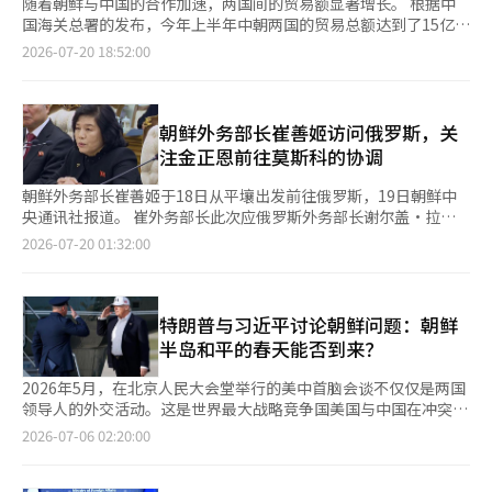
随着朝鲜与中国的合作加速，两国间的贸易额显著增长。 根据中
国海关总署的发布，今年上半年中朝两国的贸易总额达到了15亿
690万美元，比去年增长了约20%。这一数字已超过2019年疫情前
2026-07-20 18:52:00
的水平。 中朝贸易额在去年达到了27亿3000万美元，几乎恢复到
2019年的27亿9000万美元水平。朝鲜与中国的贸易占其总贸易额
的约92%。去年，中国对朝鲜的出口额为22亿美元，进口额为5亿
美元。去年中朝贸易总额中，82%为中国对朝鲜的出口。 朝鲜从
朝鲜外务部长崔善姬访问俄罗斯，关
中国进口精炼油、燃料、石化产品、机械、电气设备、汽车、化
注金正恩前往莫斯科的协调
肥、药品、食品和消费品等。这意味着朝鲜从中国获得了工业生产
所需的中间产品和居民的日常生活必需品。此外，朝鲜还向中国出
朝鲜外务部长崔善姬于18日从平壤出发前往俄罗斯，19日朝鲜中
口假发、鞋类、水产品和矿产等。 随着中朝高层交流的增加，两
央通讯社报道。 崔外务部长此次应俄罗斯外务部长谢尔盖·拉夫
国的贸易额也在上升。金正恩于去年9月访问中国，与习近平主席
罗夫的邀请进行突访，引发外界对金正恩国务委员会委员长年内前
2026-07-20 01:32:00
进行了首脑会谈。随后，习近平主席于上个月8日和9日以一泊两日
往莫斯科的可能性进行猜测。 根据报道，崔外务部长乘坐专机从
的行程访问平壤。 当时，习近平强调：“中国将加强与朝鲜的发
平壤国际机场出发，前往俄罗斯。 报道还提到，崔外务部长接收
展战略对接，扩大在贸易、农业、建筑、科技、医疗卫生等领域的
了金正规外务省副相和弗拉基米尔·托佩哈驻朝鲜俄罗斯大使馆临
合作，并通过全面恢复边境地区的正常化和民航航线、国际客运列
时代办的送行。 不过，通讯社并未透露崔外务部长此次访问的具
特朗普与习近平讨论朝鲜问题：朝鲜
车的恢复，扩大人文交流。” 同时，预计中国游客将大量涌入朝
体目的和详细日程。 此前，俄罗斯外务部也在没有公开具体日程
半岛和平的春天能否到来？
鲜。7月16日，作为中国共产党排名第四的王沪宁访问朝鲜，并参
的情况下，宣布崔外务部长于18日（当地时间）以“正式访问”的
观了元山-葛马海岸旅游区。以王沪宁为首的中国代表团于17日参
形式抵达俄罗斯。 崔外务部长此次访问是自去年10月以来的首
2026年5月，在北京人民大会堂举行的美中首脑会谈不仅仅是两国
观了该旅游区，金正恩的亲信、劳动党秘书赵永元陪同中国代表
次，去年10月26日至28日，崔外务部长以较低的“实务访问”形
领导人的外交活动。这是世界最大战略竞争国美国与中国在冲突与
团。 元山-葛马海岸旅游区是朝鲜重点发展的旅游区域。王沪宁的
式前往莫斯科，并在白俄罗斯明斯克举行的欧亚安全国际会议上发
合作的边界上再次协调全球秩序的场合。而在这一中心，朝鲜问题
2026-07-06 02:20:00
参观意味着中国游客的大规模访问将随之而来。
表了演讲。 在没有明显外交日程或纪念日的情况下，崔外务部长
依然占据重要位置。 美国总统唐纳德·特朗普在会谈结束后直接
的此次行动引发了外界对金正恩委员长前往俄罗斯的“事前协
表示：“我与习近平主席讨论了朝鲜问题。”这句话虽短，但国际
调”进行猜测。 俄罗斯总统弗拉基米尔·普京在2024年6月平壤举