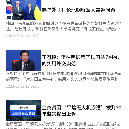
外交界立即作出反应。这意味着朝鲜问题再次成为美中战略博弈的
行的首脑会议后，曾在去年9月中国抗战胜利日阅兵时请求金正恩
核心议题。 实际上，朝鲜问题在过去几十年中一直是东北亚国际
韩乌外长讨论北朝鲜军人遣返问题
进行回访，此后金正恩前往俄罗斯的可能性一直受到关注。 中国
秩序中最危险的火药桶之一。对美国而言，这是核威胁的问题；对
国家主席习近平上个月对平壤进行国宾访问，并与金正恩委员长举
中国而言，这是体制稳定和缓冲地带的问题；对韩国而言，这是战
行了首脑会谈，围绕“朝中友好条约”签署65周年（7月11日）前
争与和平的生存问题；对日本而言，这是安全不安的问题；对俄罗
韩国与乌克兰的外交首脑讨论了在乌克兰被捕的北朝鲜军人遣返问
后，两国最高级别的官员互访。 北韩大学院大学的特聘教授杨武
斯而言，这是与远东战略相关的地缘政治问题。 最近，中国外交
题。 赵显外长于30日在外交部大楼与乌克兰外长安德烈·西比哈
进表示：“金正恩委员长年内前往俄罗斯，可能会讨论巩固朝俄关
部长王毅的平壤访问象征性地展示了这一趋势。中国外交首脑时隔
会谈。 会谈中，讨论了为俄罗斯在库尔斯克地区战斗而被乌克兰
2026-07-01 02:40:00
系的问题。” 他进一步分析称：“在朝中关系正常化后，朝鲜受
6年7个月再次访问平壤，这一事实本身就传递了巨大的政治信息。
军队捕获的两名北朝鲜军人的遣返问题。 会后，外交部表
到中国和俄罗斯的双重青睐，战略地位得到了提升，朝鲜在应对韩
新冠疫情和乌克兰战争后，朝中关系在不同的紧张气氛中发展。朝
示：“两位外长决定尊重乌克兰境内北朝鲜军人相关当事人的自由
美日的北中俄联结中成为了核心。”※ 本报道经人工智能（AI）系
鲜迅速与俄罗斯靠近，而中国则表现出一定的距离。 尤其是乌克
意志，寻求符合国际法和人道主义原则的解决方案。” 政府表
统翻译与编辑。
兰战争后，朝鲜与俄罗斯的关系迅速紧密，达到军事同盟水平。俄
示，作为宪法上韩国国民的北朝鲜军人若有投诚意愿，将会接纳他
正청赖：李在明展示了以国益为中心
罗斯总统弗拉基米尔·普京与朝鲜国务委员会委员长金正恩通过会
们，并为此与乌克兰政府进行了协商。 双方在今年3月的韩乌外长
的实用外交典范
晤加强了战略合作，西方情报机构分析称，朝鲜向俄罗斯提供了炮
会谈中已达成共识，决定就北朝鲜军人问题进行合作，以符合国际
弹和军需物资。反之，俄罗斯则向朝鲜提供军事技术、能源和粮食
法和人道主义原则的方式解决。 同时，西比哈外长在访韩期间访
正청赖民主党代表在6月18日结束欧洲访问后回国的李在明总统面
支持，进一步巩固了两国关系。 从朝鲜的角度来看，俄罗斯成为
问了非军事区（DMZ），传达了韩国与乌克兰应共同应对俄罗斯和
前表示：“对以国益为中心、实用外交的典范李总统表示敬意和深
了在国际制裁背景下为其提供喘息空间的战略盟友。俄罗斯在乌克
北朝鲜威胁的信息。 西比哈外长在当天的社交媒体上表示：“站
深的感谢。”他还提到，国会将支持李总统为朝鲜半岛和平所做的
2026-06-19 18:52:00
兰战争长期化的背景下，也需要朝鲜作为军事供应链。双方的利益
在韩国的非军事区，世界安全的直接关联变得非常明显。由于平壤
努力，包括向美国总统特朗普提议访问平壤。 正代表在6月19日早
契合在一起。 然而，从中国的角度来看，朝鲜过度依赖俄罗斯并
和莫斯科的危险行为，这条历史性的界线现在与我们在乌克兰的前
上国会举行的最高委员会会议上表示：“李总统在成功的欧洲访问
不是一个令人愉快的情景。朝鲜属于中国的传统影响范围。中国不
线物理上相连。” 他还指出：“俄罗斯正在将北朝鲜卷入对乌克
后回国，此次访问堪称国益为中心、实用外交的教科书。”他评价
希望朝鲜半岛发生剧变，也不希望朝鲜政权完全倾向于俄罗斯。因
兰的战争，助长平壤政权，向朝鲜半岛输出不稳定因素；而乌克兰
道：“李总统在说服主要国家支持朝鲜半岛和平的同时，也在自由
金勇贤因‘平壤无人机渗透’被判30
此，王毅的访朝被分析为恢复朝中关系和重新确认影响力的举动。
则准备输出安全，分享自身经验。我们向韩国的伙伴们提议建立互
贸易中形成了互利共识，展现了主导性努力。” 他进一步指
年监禁提出上诉
有趣的是，特朗普与金正恩之间的关系。特朗普总统仍然反复强
惠的安全伙伴关系。”※ 本报道经人工智能（AI）系统翻译与编
出：“李总统以坚定的外交守住了底线，以灵活的外交获取了利
调：“我与金正恩保持良好关系。”在新加坡会谈和板门店会晤期
辑。
益，展现了世界级政治领导者的风范。”并对李总统亲自展示的韩
金勇贤因‘平壤无人机渗透’被判30年监禁提出上诉 前国防部长
间，两位领导人展现了令人惊讶的外交风格。然而，在河内会谈破
国国教表示敬意和深深的感谢。 特别提到李总统在G7峰会的晚宴