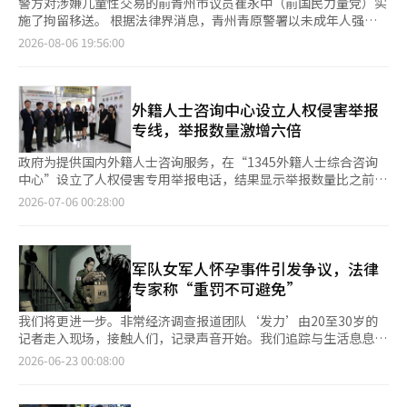
警方对涉嫌儿童性交易的前青州市议员崔永中（前国民力量党）实
施了拘留移送。 根据法律界消息，青州青原警署以未成年人强
奸、制作性虐待物品、性交易诱导、性虐待目的对话、根据儿童福
2026-08-06 19:56:00
利法强迫、媒介、性骚扰等罪名将案件移送至检察院。 崔永中被
指控自2024年10月起，在一年内三次与中学生发生性关系，并要
求对方拍摄裸体照片并发送给他。 此外，他还向受害的女中学生
提出，如果带朋友和姐姐来，会给予更多报酬，或展示与其他女性
外籍人士咨询中心设立人权侵害举报
发生性关系的视频，利用多种方式进行性骚扰。 因此，警方于上
专线，举报数量激增六倍
月15日对崔永中的青州市议会办公室、住所及车辆黑匣子进行了同
步搜查，并在青州市议会办公室收集了电脑的上网记录。 同时，
政府为提供国内外籍人士咨询服务，在“1345外籍人士综合咨询
警方还发现崔永中在类似时间段内对另一名未成年人实施性犯罪的
中心”设立了人权侵害专用举报电话，结果显示举报数量比之前增
嫌疑，已展开进一步调查。 在早前的警方调查中，崔永中提交了
加了六倍以上。法务部于7月5日表示，自5月27日起，为了让在韩
2026-07-06 00:28:00
手机，警方在该设备中发现了疑似未成年人的校服女性裸体照片，
外籍劳动者能够更方便、迅速地举报工资拖欠、殴打、性骚扰、性
并将该女性认定为受害者，扩大了调查范围。 不过，崔永中在警
暴力、护照被扣、强迫劳动等人权侵害行为，设立了“1345咨询
方调查中承认发生了性关系，但辩称并不知道对方是未成年人。
中心”的外籍人士人权侵害专用举报电话（1号）。此前，外籍劳
上月30日，青州地方法院对崔永中进行了拘留前的嫌疑人审问（逮
动者举报人权侵害时需根据咨询领域联系多个机构，造成不便，而
军队女军人怀孕事件引发争议，法律
捕令实质审查），因担心证据被毁灭而发出了拘留令。随后，警方
现在只需拨打1345并按1号键，即可立即与专门的多语种咨询师连
专家称“重罚不可避免”
根据拘留期限的到期将崔永中移送。尽管如此，关于是否存在其他
接，进行举报或咨询。特别是，月均22件的举报数量在设立专用举
受害者的调查仍将继续进行。 崔永中于1991年出生于青州市，完
报电话后的一个月内激增至142件，约增加了6.4倍。“1345咨询
我们将更进一步。非常经济调查报道团队‘发力’由20至30岁的
成了青州市的初中和高中教育，毕业于培材大学的韩语文学专业。
中心”自2008年3月31日根据外籍人士待遇法设立，旨在为在韩外
记者走入现场，接触人们，记录声音开始。我们追踪与生活息息相
2022年，他在20大选前加入国民力量党，正式进入政界。 此后，
籍人士提供母语的出入境及居留咨询服务和生活信息。设立人权侵
关的所有现场，无论是经济、产业、政治、社会、房地产还是文
2026-06-23 00:08:00
他担任国民力量党忠清北道党副委员会主席、国民力量党青州市西
害专用举报电话是为了解决外籍劳动者因语言障碍或对举报程序信
化。问题一直存在，但未能充分显现，且未能传达至最后。‘发
苑党员协商会事务长、21大选金文洙候选人营地西苑党协事务长等
息不足而无法及时寻求帮助的问题，以便更迅速地救助人权侵害受
力’将揭示那些不为人知的事物，传递那些未被听见的声音，我们
职务，并在今年6月的地方选举中当选为青州市议员（巴选区）。
害者。该中心为可能处于脆弱环境的外籍人士，如就业许可制（E-