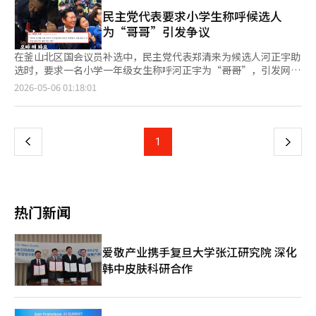
将再次确认并执着追问。我们将代替读者走到他们无法触及的地
然而，因涉嫌未成年人性交易而被搜查及禁止出境，国民力量党对
9）劳动者、季节劳动者（E-8）、外籍艺人（E-6）、外籍船员
方。 在陆军首都军团，一名怀孕的女军人被强迫提前上班，并遭
民主党代表要求小学生称呼候选人
崔永中进行了开除，并随后辞去了市议员职务。※ 本报道经人工
（E-10）、婚姻移民等，提供20种语言的咨询服务。此外，为了
受辱骂和职场骚扰，最终导致流产的指控引发关注。非常经济调查
为“哥哥”引发争议
智能（AI）系统翻译与编辑。
方便在国内未开通电话号码的外籍劳动者进行电话举报，还开设了
报道团队与五名曾任军法官及从事军人权利活动的律师探讨了此事
社交网络（SNS）举报渠道。外籍劳动者可以利用常用的
件的法律问题。他们认为，适用军刑法中的虐待罪的可能性较高，
在釜山北区国会议员补选中，民主党代表郑清来为候选人河正宇助
Facebook页面，通过文字、照片、视频等方式举报受害情况。接
并预测军方内部将进行严厉的纪律处分，视事件的严重性，可能会
选时，要求一名小学一年级女生称呼河正宇为“哥哥”，引发网友
到的举报将与全国19个出入境及外籍人事务所的移民权益保护官、
导致刑事处罚。 根据7月22日的综合报道，陆军首都军团司令部近
热议。5月4日，各大网络社区对此事件的讨论不断增加。一位网友
页
2026-05-06 01:18:01
犯罪受害者一站式解决中心、为外籍人士提供的社区律师（全国共
期正在对A中校对下属军官进行不当指示和辱骂的指控进行调查。
指出，郑清来和河正宇的年龄分别为61岁和48岁，并质疑郑清来
112名）、地方劳动局、人口贩卖受害者权益保护机构等相关机构
A中校被指控以“试试挥动一下笔”的方式，利用指挥官的权力对
的行为是否反映了其家庭的性问题。另一位网友表示，民主党频繁
一
对接，确保权利救济能够切实落实。同时，法务部出入境及外籍政
B少校和C大尉等人进行不当行为。 特别是C大尉在告知怀孕后，
出现性相关事件并不意外，并认为在公开场合对小学生如此要求，
策本部长车勇浩近日访问外籍人士综合咨询中心，检查外籍劳动者
仍被强迫提前上班和接受不当工作指示，甚至被要求趴下，最终在
可能在私下对下属也有不当行为。许多网友在女性社区中对郑清来
上
1
下
人权侵害举报体系的运行情况，并对咨询现场进行了检查。车勇浩
长时间的职场骚扰后流产，这一指控引发了相当大的波澜。 军队
表示不满，要求其辞去党代表职务。此前，郑清来在5月3日于釜山
部长在与咨询师的座谈会上表示：“1345外籍人士综合咨询中心
的虐待事件通常在接到举报后，立即对受害者和加害者进行分离处
北区的活动中，要求一名小学生称河正宇为“哥哥”，并在学生犹
一
不仅是一个简单的咨询中心，更是保护外籍劳动者人权和权益的第
理。随后进行调查，如果事件被认定为严重，军官和士官将首先受
豫时再次要求。此视频在网上传播后，引发了广泛批评。国民力量
一道防线和最贴近的支持窗口。希望大家不要错过寻求帮助的外籍
到停职、降级或解雇等内部处分。处分的程序与刑事定罪无关。如
党议员朴正勋在社交媒体上批评此行为为“儿童性骚扰”，并对民
劳动者的声音，从举报到咨询，再到与相关机构的对接，都要细致
页
果事件严重，将由军事警察进行调查，并移交军事检察院起诉，目
主党代表的身份表示遗憾。另一位议员成日宗也批评此行为为“儿
热门新闻
负责地应对。”※ 本报道经人工智能（AI）系统翻译与编辑。
前此事件也在分离处理后，由首都军团主导进行调查。 关于处分
童虐待”。民主党随后表示，郑清来对事件中受到影响的孩子及其
的程度，律师们认为降级以上的重处分是可能的。曾任军检察官的
家长表示歉意。河正宇也对事件表示遗憾，并承诺今后会更加谨
变更式法律事务所一路代表律师表示：“如果存在多项不当行为，
慎。※ 本报道经人工智能（AI）系统翻译与编辑。
爱敬产业携手复旦大学张江研究院 深化
如辱骂、性骚扰、滥用职权，并且受害者超过两人，且持续时间较
韩中皮肤科研合作
长，则可能适用加重处分，超出基本处分的停职或降级。” 然
而，是否解雇将取决于因果关系的证明、受害者的意愿和加害者的
态度等因素。为民主社会发声的律师团体中的哈珠熙法律事务所律
立代表律师表示：“事件本身是引发公愤的重大事件，但不能简单