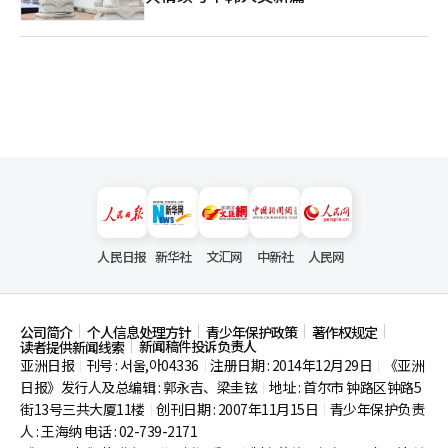
人民日报
新华社
文汇网
中新社
人民网
公司简介
个人信息处理方针
青少年保护政策
著作权规定
新闻稿件投诉负责人
读者提供新闻线索
亚洲日报
刊号 : 서울,아04336
注册日期 : 2014年12月29日
《亚洲
|
|
|
日报》发行人及总编辑 : 郭永吉、梁圭铉
地址 : 首尔市
钟路区钟路5
|
街13号三共大厦11楼
创刊日期 : 2007年11月15日
青少年保护负责
|
|
人 : 王海纳 电话 : 02-739-2171