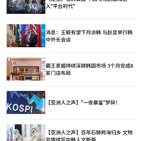
议点。刘律师表示：“如果滥用职权使对方承担不必要的工作，可
入"平台时代"
能成立滥用职权罪。然而，军人基本上需要执行分配给他们的工
作，因此被指示的工作是否真的不必要或不应执行，可能存在一定
的模糊性，需要进一步调查和法律争论。” 此外，律师们预测，
刑事处罚和处分中最关键的争议点将是虐待行为与流产之间的因果
消息：王毅有望下月访韩 与赵显举行韩
关系。哈律师表示：“如果通过调查结果或医院的特别意见确认因
中外长会谈
果关系，虐待行为可能会受到更严厉的处罚，并且在未来受害者的
民事赔偿请求中也可能成为关键依据。” 变律师指出：“流产的
原因多种多样，因此需要医学上的确认，单纯因辱骂和辱骂而流
产，明确因果关系是困难的。”但他也认为：“下属在告知怀孕
霸王茶姬持续深耕韩国市场 3个月完成8
后，仍被分配体力劳动等不当工作，因此骚扰行为可能成为导致流
产的原因。” 宋律师也表示：“即使因加害者的虐待行为导致流
家门店布局
产，在法庭上无疑证明因果关系在现实中可能是困难的，因此流产
的结果可能不会构成伤害罪等单独的犯罪，而是作为加害者处罚程
度的考虑因素。” 最终，未来军方调查机构将如何细致证明虐待
行为的持续性和对母性保护的侵害程度，将决定A中校的处分程
度。
【亚洲人之声】"一夜暴富"梦碎！
【亚洲人之声】百年石狮跨海归乡 文物
共情续写中韩人文新篇