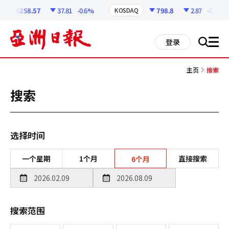
코
인
6258.57
37.81
-0.6%
798.8
2.87
-0.36%
KOSDAQ
정
보
all
登录
搜
men
索
主页
搜索
搜索
选择时间
一个星期
1个月
直接搜索
6个月
搜索范围