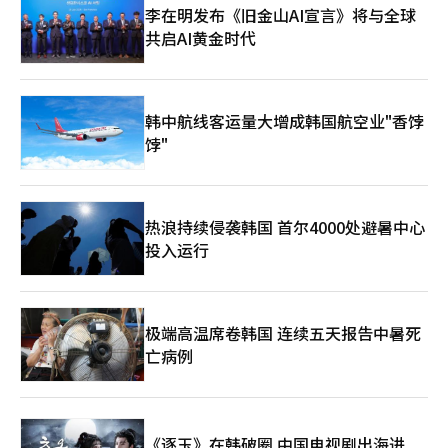
地断定必然导致解雇。” 在刑事处罚方面，大家普遍认为A中校的
李在明发布《旧金山AI宣言》将与全球
行为很可能符合军刑法第62条的虐待行为。未能保障怀孕期间的母
共启AI黄金时代
性保护时间的违规行为本身就是滥用职权的有力证据。哈律师指
出：“如果被认定为滥用职权的虐待行为，可能面临五年以下的有
期徒刑；如果被认定为滥用职权的行为，可能面临三年以下的有期
徒刑或七十万韩元以下的罚款。” 考虑到调查机构普遍承认虐待
韩中航线客运量大增成韩国航空业"香饽
行为的趋势，强迫孕妇每天提前上班等不当工作要求，很可能被适
用为滥用职权的虐待行为或威胁行为。曾任军检察官的裴延官法律
饽"
事务所YK合伙律师也指出：“以施加压力的方式强迫孕妇每天提前
上班，可能属于滥用职权的虐待行为。”他特别提到：“在发生流
产这一重大且悲惨的结果的情况下，未来的调查和法律判断将会非
常严格。” 曾担任海军司令部人权顾问律师的刘王贤法律事务所
热浪持续侵袭韩国 首尔4000处避暑中心
宇源律师表示：“如果通过告知他人造成对方承担不必要的义务，
投入运行
可能构成强迫罪，尤其是对怀孕女军官不当指示趴下的行为，可能
构成强迫罪。”军刑法严格禁止虐待行为，要求健康男性士兵或士
官趴下与要求已知怀孕的女军官趴下之间的程度差异非常大。 此
外，握紧拳头以“展示我的权力”的方式进行威胁，可能构成恐吓
极端高温席卷韩国 连续五天报告中暑死
或威胁，具体行为表现如在空中挥拳等，可能被认定为暴力行为。
曾任海军军官和检察官的宋承焕Solugen法律事务所代表律师表
亡病例
示：“刑法上的强迫罪不仅需要证明威胁行为，还需要证明要求对
方承担不必要的义务，而适用于本案的军刑法上的加重处罚威胁罪
与强迫罪的法定刑（五年以下有期徒刑等）相似，因此在调查实务
中，适用更易于证明的加重处罚威胁罪的可能性也存在。” 关于
《逐玉》在韩破圈 中国电视剧出海进
滥用职权的成立，律师们认为对不必要工作的证明需求可能成为争