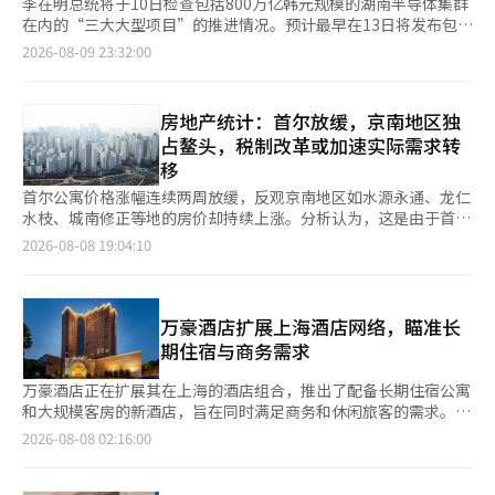
李在明总统将于10日检查包括800万亿韩元规模的湖南半导体集群
在内的“三大大型项目”的推进情况。预计最早在13日将发布包含
首都圈额外供应和对实际需求者的金融支持的房地产政策。
2026-08-09 23:32:00
◆“军用机场何时腾空”……首个半导体工厂开工时间表将公布吗
根据9日青瓦台的消息，李总统将于10日在青瓦台主持第二次大型
项目民间联合检查会议。这是自上月6日首次会议以来的一个月后
房地产统计：首尔放缓，京南地区独
再次召开。 李总统于6月29日与三星电子会长李在镕、SK集团会长
占鳌头，税制改革或加速实际需求转
崔泰源等人出席的会议上，公开了以半导体和人工智能（AI）数据
移
中心、物理AI为核心的三大大型项目构想。在首次民间联合会议
上，决定将湖南半导体集群的选址定为光州军用机场地区。 三星
首尔公寓价格涨幅连续两周放缓，反观京南地区如水源永通、龙仁
电子和SK海力士计划在约250万坪的光州军用机场用地上各建设两
水枝、城南修正等地的房价却持续上涨。分析认为，这是由于首尔
座半导体生产设施，共计四座。整体投资规模预计将达到约800万
房价急剧上涨和贷款限制导致的实际需求转向了交通和产业基础较
2026-08-08 19:04:10
亿韩元。 此次会议将具体讨论实际开工所面临的障碍何时以及如
好的京南地区。预计未来如果政府实施加强高价住宅税负的税制改
何解决。财政经济部、产业通商资源部、国土交通部、国防部、气
革，需求可能会进一步向相对房价和持有负担较低的京南地区扩
候能源环境部等预计将就军用机场迁移、土地供应、电力和用水保
散。 首尔房价涨幅连续两周缩小……江南购房心理明显减弱 根据
障、缩短许可时间等方案进行报告。 首先讨论的议题将是光州军
KB国民银行于7日发布的《8月第一周周度KB公寓市场动态》，截
万豪酒店扩展上海酒店网络，瞄准长
用机场的迁移。迁移军用机场需要确保替代用地和居民的接受度，
至3日，全国公寓成交价格较上周上涨0.08%。首都圈上涨
期住宿与商务需求
并经过居民投票等相关程序。在不影响军事行动的情况下，如何逐
0.17%，其中首尔上涨0.23%，京畿道上涨0.17%，仁川上涨
步将现有用地转变为半导体产业园区也是必要的时间表。 李总统
0.01%。 尽管全国及首都圈均保持上涨趋势，但涨幅较前一周有所
万豪酒店正在扩展其在上海的酒店组合，推出了配备长期住宿公寓
可能会要求相关部门提供具体的时间表，以避免军用机场迁移的长
减小。全国公寓价格涨幅从上月27日的0.11%降至本月3日的
和大规模客房的新酒店，旨在同时满足商务和休闲旅客的需求。
期化导致企业投资延迟。在军用机场整体迁移之前，是否可以先在
0.08%，首都圈则从0.22%降至0.17%。 首尔公寓价格涨幅连续两
此次开业的酒店包括位于浦东张江的万豪行政公寓上海张江和黄浦
2026-08-08 02:16:00
可用用地上开始建设产业园区也将成为讨论的内容。 电力和工业
周放缓。上月13日和20日分别为0.34%，随后27日降至0.32%，
江附近的喜来登上海北岸。万豪酒店在今年陆续推出了万丽、万豪
用水的来源也是主要议题。预计运营四座半导体工厂所需的工业用
本月3日进一步降至0.23%。进入夏季假期，加之短期价格上涨带
和雅居乐品牌的酒店，并计划增加新品牌，以增强在上海的市场地
水每天约为65万吨。如何连接现有的区域自来水、坝和再利用设
来的疲惫感和税制改革的不确定性，使得买卖双方均表现出观望态