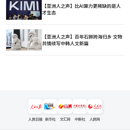
说，挖掘机的出现并不是第一次。 2015年2月6日，江南区政府表
【亚洲人之声】比AI算力更稀缺的是人
示，作为居民自治会馆的临时建筑物的存续期限已到期，成为了违
才生态
法建筑，并提及安全问题，开始了行政强制执行。居民们则表示，
这栋建筑是村庄中仅存的共同体空间，抵制拆除。尽管首尔行政法
院决定暂停执行，但建筑的很大一部分已经遭到破坏。 2015年的
拆除与此次情况并未遵循相同的法律程序。然而，回想起当时的冲
【亚洲人之声】百年石狮跨海归乡 文物
突，可以理解为何对村庄居民来说，重型机械不仅仅是施工设备，
而是村庄另一部分消失的信号。 这一次并没有发生物理冲突。只
共情续写中韩人文新篇
有少数居民默默地注视着挖掘机清理废墟的情景。公众的关注早已
转移，但仍然留在村庄的人们，对自己将去往何处，或者是否能再
次回到这里，依然没有把握。 首尔市计划在今年内确定建设计
划，并于2027年开工。对市政府而言，这一项目只是将江南最后
的棚户区替换为2000多套新公共住房的过程中的又一步。 然而，
对于白先生来说，评估再开发的标准是另有其事。 他表示，作为
安静迁移的条件，所提议的金额极其微薄，连公共租赁住房的押金
都难以支付。要开始新的生活，显然不够。 在他身后，另一台挖
掘机正在推倒曾经房屋林立的地方。 “现在我们真的没有去处
了。”白先生说道。
人民日报
新华社
文汇网
中新社
人民网