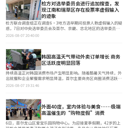
位。 预计在第三季度开业的万豪行政公寓上海张江，位于浦东张
检方对选举委员会进行追加搜查，发
施，以及确保不影响生活和农业用水的备用水源方案都显得十分紧
度。 尤其是高价公寓集中在龙山区和瑞草区的涨幅仅为0.01%和
江科学城附近。这是万豪行政公寓品牌首次在上海推出，设有249
迫。 在电力方面，利用汉光核电站和新安海上风电等湖南地区的
现江南和瑞草区存在投票率虚假输入
0.02%。在首尔核心区域价格上涨乏力的同时，中低价区域则表现
间公寓和套房，专注于为长期住宿客人提供工作、休闲和运动空
发电源，以及新建输电网和变电站的时间表将成为议程。即使发电
的迹象
出相对强劲的趋势。 购房心理也显著减弱。首尔购房优势指数从
间，并采用了江南地区传统木雕的设计元素。 在第四季度，喜来
量充足，如果输电网建设延迟，工厂也无法正常运转，因此缩短许
上周的84.6降至81.9，下降了2.7个百分点。该指数超过100表示买
登上海北岸将开业，拥有471间客房，地理位置优越，可俯瞰北岸
检方联合调查组正在调查6·3地方选举期间投票人数虚假输入的疑
可和居民补偿程序将是关键。 三星电子和SK海力士何时能开工并
方多于卖方，低于100则表示卖方多于买方。 从区域来看，江北14
和陆家嘴的天际线，并将设有“&More by Sheraton”咖啡吧，
惑，7日对中央选举委员会及首尔、京畿、忠北地区的选举委员会
投入运营首个半导体工厂也是关注焦点。政府已知目标是在2029
个区的指数从91.0降至89.4，下降1.6个百分点；江南11个区的指
提供咖啡和鸡尾酒的休闲空间。 万豪酒店在中国的新酒店不仅限
进行了追加强制搜查。在金浦、议政府和忠北真川之后，江南和瑞
2026-08-07 20:40:00
年底之前，两家公司至少各自投入运营一座工厂。 预计还将讨论
数则从78.9降至75.2，下降3.7个百分点。江南区的指数下降幅度
于上海。在杭州，将陆续开业万丽杭州钱江世纪城酒店；在厦门，
草地区也发现了投票人数被随意调整的迹象，调查范围有可能进一
能否同时推进龙仁和湖南半导体集群的建设。如果龙仁的10座工厂
是江北区的两倍多。尽管首尔公寓价格仍在上涨，但追赶购房的需
厦门集美万豪酒店和厦门威斯汀南洋酒店也将开业。此外，郑州、
步扩大。 为查明侵犯公民投票权的真相，检方联合调查组（组
和湖南的4座工厂建设时间重叠，可能会在电力、用水和建设、半
求已显著减弱。 永通、水枝、修正涨幅居前……租金也随之上涨
张家界和成都也在准备新酒店的开业，继续在中国扩展品牌。※
长：首尔中央检察院第三检察官金泰勋）于7日对中央选举委员会
导体专业人才方面产生竞争。 支持大型项目推进的特别法和青瓦
相反，京南地区的房价持续强劲。水源永通区在一周内上涨
本报道经人工智能（AI）系统翻译与编辑。
及首尔市、京畿道、忠北道的选举委员会、金浦市、议政府市、真
韩国高温天气带动外卖订单增长 商务
台专门组织的讨论也将进行。 青瓦台正在考虑设立一个能够管理
0.91%，成为首尔和京畿道中涨幅最高的区域。城南修正区和龙仁
川县、瑞草区、江南区的9个地方进行了搜查。 搜查令中列明了伪
区活跃度明显回落
国家层面大规模投资的高级组织，专门组织的职能和角色将受到关
水枝区分别上涨0.63%，水源长安区上涨0.60%，华城病点区上涨
造公文和妨碍公务执行的相关罪名。联合调查组还对在地方选举当
注。李总统计划每月召开大型项目民间联合会议，亲自检查推进情
0.57%，城南盆唐区上涨0.33%。 特别是水源永通区被视为半导体
天向市、道选举委员会发送投票管理相关指导的中央选举委员会一
持续高温正对韩国消费市场产生明显影响。随着酷暑天气持续，外
况和各部门的任务。 ◆“5万套房子在哪里建”……用山和江南地
带的后方居住地，主要大型社区和永通区的改建项目推动了价格上
名工作人员追加立案。 联合调查组认为，选举委员会的实务人员
出就餐和企业聚餐需求明显降温，首尔主要商务区商圈消费活跃度
区的供应最后协调 在大型项目会议之后，预计13日将发布包含首
涨。然而，卖方持续抬高价格，导致购房咨询减少，观望气氛愈发
在未正式向上级报告或获得批准的情况下，随意调整了选举管理系
持续下滑；与此同时，外卖订单逆势增长。 据韩国餐饮业7日消
都圈住房供应和对实际需求者金融支持的房地产政策。 李总统在
2026-08-07 19:31:46
浓厚。 由于首尔公寓购房所需资金负担加重，实际需求转向了交
统中的投票人数。截至目前，已确认具体虚假输入的地方包括京畿
息，近期首尔汝矣岛、江南、光化门等商务区多家餐饮门店客流明
于3日从美国和南美访问归来后，主持了为期7小时30分钟的第一
通便利且具备自身产业和交通优势的南部地区。 京南地区的强劲
的金浦、议政府，忠北的真川，以及首尔的江南和瑞草等5个地
显减少。多位餐饮业经营者表示，受高温天气影响，晚餐时段顾客
次房地产政策检查会议。四天后的7日，他又召开了为期6小时的第
表现也在租赁市场得到了验证。京畿道公寓租金整体上涨0.13%，
方。 调查是在确认京畿地区投票人数错误输入的过程中展开的。
较平时减少约三分之二，不少企业取消晚间聚餐，消费者也更倾向
二次会议。 目前尚未计划额外会议，但在政策发布之前，仍需向
其中龙仁水枝区上涨0.43%，华城病点区上涨0.42%。水源长安区
某投票站的投票人数应为数百人，但错误记录为数千人，调查发现
于减少外出，外卖解决用餐需求。有餐厅负责人表示，门店过去每
外面40度，室内体验与美食……极端
总统报告最终方案。在最终报告中，将就新供应用地和数量、开工
和城南修正区分别上涨0.31%和0.26%。部分投资需求以及实际居
存在将超出人数分摊到其他投票站的情况。 通常情况下，投票人
天可接待约10桌晚餐顾客，如今仅剩约3桌，营业额也大幅缩水。
时间、实际需求者金融支持范围进行最后协调。 最受关注的是被
高温催生的“购物度假”消费
住需求流入这些地区，导致买卖价格和租金双双上涨。 税制改革
数或投票率错误输入后，需向中央选举委员会报告并经过批准后才
高温天气对线下消费的影响已反映在商圈数据上。根据首尔市实时
提及的“首都圈5万套+α”的供应数量将从哪里获得。候选地包括
前京南地区已显强劲……关注首尔流失的实际需求动向 市场关注
能修改。然而，部分实务人员未按照此程序进行，而是在后续时间
城市数据，本月6日18时至19时，钟阁站商圈活跃度较前一周同期
龙山儿童公园、韩国土地住宅公社（LH）汝矣岛用地、江南开发
6日，首尔龙山区爱宝乐园购物中心。为迎接夏季假期，42岁的上
税制改革方案实施后，实际需求向京南地区转移的可能性将更加明
段内调整投票人数以匹配最终数据，联合调查组对此做出了判断。
下降28.9%，江南站下降12%，汝矣岛下降5.8%。在气温达到峰