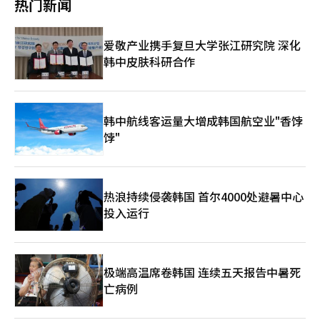
热门新闻
了0.07%，但济州、庆北、忠南和釜山则出现了下跌。 租赁市场也
监狱内婴儿出生用品，免费法律咨询及生活法律讲座等。此外，针
围栏安装和现场整理，并没有进行拆除作业。 此外，首尔市还表
保持上涨趋势。全国公寓租赁价格上涨了0.11%，首都圈上涨了
对管理矫正设施的矫正工作人员，在发生员工控告、举报事件时，
示，在发生火灾的4·6地区，目前没有常住或临时居住的居民，现
0.19%，首尔上涨了0.25%。在首尔，成北区上涨了0.49%，诺原
将提供免费的法律咨询及实际诉讼支持，并开展生活法律讲座，以
场仍在坚持反对再开发和补偿问题的居民并未被单独统计为火灾受
爱敬产业携手复旦大学张江研究院 深化
区上涨了0.42%，江北区上涨了0.33%，麻浦区上涨了0.32%。金
支持顺利的矫正行政工作。 姜京勋代表律师表示：“矫正是帮助
害者。 上个月21日，首尔市第三次公共住房综合审议委员会有条
川区、江东区和松坡区也有所上涨，但瑞草区保持不变。※ 本报
韩中皮肤科研合作
囚犯健康地重新融入社会的重要过程”，并表示“YK的律师将积极
件通过了个浦九龙村公共住房建设项目M·B2区块的计划。这两个
道经人工智能（AI）系统翻译与编辑。
参与法律咨询和改造指导，以支持囚犯及其家属所面临的法律困
区块将建设758套综合公共租赁住房、1342套首尔市的长期租赁住
难。” 法务法人 YK成立于2012年，是韩国的一家大型综合性律师
房和20套公共销售住房，总计2120套。M区块将建设最高15层的
事务所，目前拥有数百名律师和专业人员，提供刑事、企业法律、
300套住房，B2区块将建设最高28层的1820套住房。 首尔市表
离婚、民事、房地产等多个领域的定制法律解决方案。 ※ 本报道
示，计划在今年下半年完成建设计划的审批，目标是2027年开
韩中航线客运量大增成韩国航空业"香饽
经人工智能（AI）系统翻译与编辑。
工，2031年完工。然而，后续的审批程序可能会导致具体计划的
饽"
变化。 与此同时，江南区也在积极应对酷热天气。 根据江南区政
府的消息，区长金贤基于上个月30日和本月3日、4日三次亲自前
往村庄，检查降温设施、饮用水和医疗支持情况。区政府在8月4日
与SH公司一起，在居民聚集的两个场所额外安装了三台移动空
热浪持续侵袭韩国 首尔4000处避暑中心
调，并通过江南水务公司紧急供应了1000瓶阿里水。由于酷热天
投入运行
气的重大警报，自8月4日至14日还将设立临时诊所。第一天就有
13名居民前往诊所就医。 对首尔市来说，这是一个令人欣慰的进
展。因为在地价昂贵的江南中心，安全的居住地和大规模公共住房
的建设项目又向前迈进了一步。 然而，对于尚未离开村庄的居民
来说，新的公寓计划并不能立即回答他们眼前的问题。关于生活场
极端高温席卷韩国 连续五天报告中暑死
所的补偿将如何进行、迁移的方式，以及未来是否能再次回到这里
亡病例
——这些问题仍然是未解的谜团。 “补偿是第一位的。” 在村庄中
仍然留存的居民之一的白先生，代表那些因火灾而失去家园的邻居