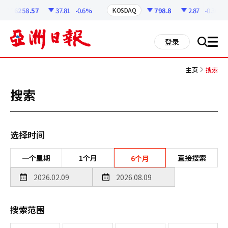
코
인
6258.57
37.81
-0.6%
798.8
2.87
-0.36%
KOSDAQ
정
보
all
登录
搜
men
索
主页
搜索
搜索
选择时间
一个星期
1个月
直接搜索
6个月
搜索范围