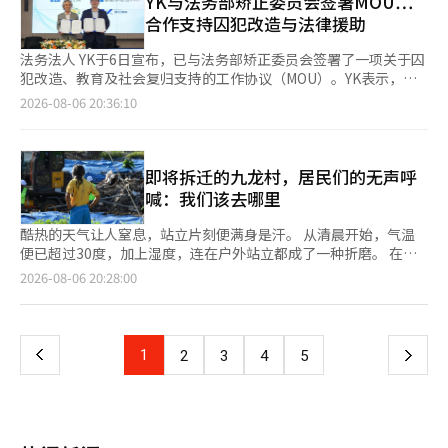
YK与法务部矫正委员会签署MOU…
的制定经过以及各市、道及区、市、县选举委员会实际处理投票人
出与口袋妖怪合作的“乐天镇夏季市场”，在草坪上搭建12.5米高
改革方案，并细致重新设计受限的贷款结构。同时，必须通过地方
上涨了0.01%。 房地产院表示，在市场整体观望氛围的背景下，重
数的方式。将集中调查虚假输入是个别员工的随意行为，还是根据
合作支持囚犯改造与法律援助
的巨型精灵球穹顶，汇集角色商品、限量餐饮和体验内容。 新世
政府协商和放宽管制，制定出能够实际促进开工和入住的有效供应
建项目、大型公寓和交通枢纽附近的热门公寓交易仍在继续上涨。
中央选举委员会的指导广泛进行的。※ 本报道经人工智能（AI）系
界百货在江南店推出泰国品牌“Gongdid Design”的快闪店，大
政策。” 与此同时，张代表在当天的Facebook上发布了另一条信
在首尔，江北地区的涨幅相对较大。中区上涨了0.54%，中浪区上
统翻译与编辑。
法务法人 YK于6日宣布，已与法务部矫正委员会签署了一项关于囚
邱新世界和釜山新世界则提供蹦床公园、水族馆、滑冰场和奇趣乐
息，表示“李总统的审判取消无论如何都不可能，连连任宪法修正
涨了0.52%，成北区上涨了0.49%，诺原区上涨了0.46%，西大门
犯改造、教育及社会复归支持的工作协议（MOU）。YK表示，此
园的折扣优惠。现代首尔则从7日起与Riot Games合作举
案都是无稽之谈。”他指出：“即使拖延审判，罪行只会增加。法
区上涨了0.43%。这主要是由于大型公寓和中小型公寓的购房需求
次协议将使其未来能够为囚犯及其家属提供法律咨询和改造指导。
2026-08-06 20:36:10
办“TFT狂欢节”。 爱宝乐园购物中心为儿童体验设施的使用者
院应立即恢复审判，李总统应放弃无谓的幻想，站上法庭。”※
持续。 在江南地区，金川区上涨了0.32%，九老区和冠岳区各上涨
此次签约仪式于前一天在首尔历下洞YK江南总部10楼会议室举
提供现金返还优惠，并运营角色、网络漫画和手机游戏的快闪店。
本报道经人工智能（AI）系统翻译与编辑。
了0.30%，永登浦区上涨了0.29%。相比之下，江南区仅上涨了
行，出席的有法务法人 YK代表律师姜京勋、顾问委员金东贤、合
星光大道也推出了各店铺的史莱姆制作、天线宝宝和花生漫画的大
0.01%，瑞草区上涨了0.02%，而松坡区的涨幅也仅为0.15%，低
伙律师金宝京、律师张哲元及首席个人信息保护官李相燮。矫正委
型气球展览等活动。 业内人士表示：“在酷暑中，如何将空调环
于首尔的平均水平。这表明，曾经主导上涨趋势的江南三区，买卖
员会方面则有会长柳东根、首席副会长林英春及秘书长成康敏出
即将拆迁的九龙村，居民们的无声呼
境与餐饮和内容结合，吸引顾客长时间停留，将决定夏季零售设施
双方均未急于交易。 然而，由于此次统计的调查基准日与税制改
席。 成立于1998年的矫正委员会是法务部下属的机构，代表全国
喊：我们该去哪里
的竞争力。”
革方案的公布时间重合，因此价格变动不应被直接视为税制改革的
4700多名矫正委员。该委员会由宗教人士、咨询专家、心理治疗
影响。市场普遍关注高价房屋持有者的决策将变得更加复杂，江南
师、社会工作者等多个职业组成，支持囚犯的改造教育、职业培
酷热的天气让人窒息，站立片刻便满身是汗。 从清晨开始，气温
地区的观望态势可能会持续。 我们的银行房地产研究院的南赫宇
训、心理咨询及再社会化项目的实施。 通过此次工作协议，双方
便已超过30度，加上湿度，连在户外站立都成了一种折磨。 在这
表示：“根据税制改革方案，高价单一住房持有者需要仔细考虑持
同意建立成功的工作合作体系，以支持囚犯的改造教育事业，并为
样的天气里，8月4日，首尔江南区九龙村的一台挖掘机不停地运作
页
2026-08-06 20:28:00
有、出售和赠与之间的选择。”他指出：“随着以江南三区为中心
矫正委员及其家属提供法律咨询。YK将提供中央委员会运营及行政
着。它在土堆、管道、扭曲的钢筋和撕裂的蓝色帐篷之间穿梭，清
的持有者越来越多地推迟决策，买卖双方之间的拉锯战可能会加
所需的法律咨询，为全国的矫正委员及其家属提供免费的法律咨询
理着废墟。戴着安全帽的工人们在防护板后方逐一拆除剩余的建筑
一
剧。” 他还表示：“汉江带也有不少考虑进入江南市场的需求，
等多项福利，并支持在矫正服务中出现的法律问题。 在此次协议
物。 在防护板后，一些居民静静地注视着这一切。自从首尔市确
因此短期内将不可避免地受到江南市场的影响。”他预测，围绕持
签署之前，YK已经通过内部的矫正志愿者组织“希望支持团”积极
定了拆除计划后，剩下的火灾受害者已经不多。他们在这个逐渐被
上
1
下
2
3
4
5
有成本和出售时机的观望氛围将持续一段时间。 京畿道的公寓价
参与全国矫正设施的支持工作。由顾问金东贤担任团长的56名律师
世人遗忘的地方，孤独地承受着对未来家园和生计的无尽焦虑。
格上涨了0.16%，仁川上涨了0.03%。在京畿道，龙仁市的气兴区
及委员，参与了首尔、大邱、大田、光州等全国四个地方矫正局及
《亚洲经济》在首尔市的九龙村再开发项目迎来又一个转折点时，
一
上涨了0.52%，成南市的分当区上涨了0.43%，光明市上涨了
其下属监狱、拘留所的囚犯改造指导、法律咨询及改造项目，积极
前往现场进行报道。 首尔市表示，目前正在进行的工作并非拆
0.42%；而高阳的日山东区和坡州市分别下降了0.14%和0.13%。
参与实际的改造支持工作。 希望支持团还将开展具体的囚犯及矫
除，而是为了清理1月火灾后留下的废墟，并采取安全措施以防止
地方方面，虽然忠北上涨了0.09%，蔚山上涨了0.08%，全北上涨
页
正工作人员支持项目，包括帮助囚犯子女的少年、少女孤儿，提供
扬尘、环境和土壤污染以及非法入侵。市政府表示，当前只在进行