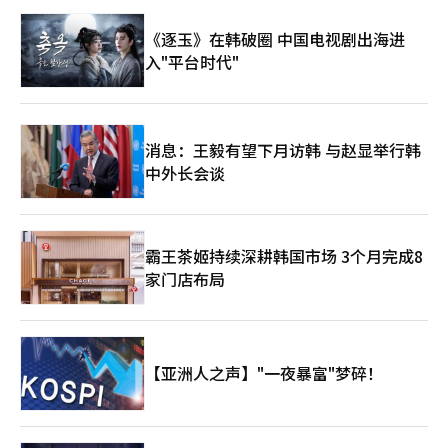
发声。 白先生表示：“我们最先要求的不是入住新小区的权利或
租赁住房，而是希望能够将我们的财产视为合格的居住地，并给予
《逐玉》在韩破圈 中国电视剧出海进
相应的补偿。” 他指出，许多房屋都配备了混凝土基础、锅炉、
入"平台时代"
支撑柱、窗户和厨房，但在补偿评估过程中却被归类为“临时结
构”，而非“居住设施”。尽管有门牌号、使用自来水、数十年来
缴纳的税款等证据。白先生强调，这些正是证明这里长期以来作为
普通住宅功能的证据。 白先生还表示，一些遭受火灾的家庭所获
得的补偿金额仅为数百万韩元。然而，实际的补偿金额会因家庭的
消息：王毅有望下月访韩 与赵显举行韩
占用情况而有所不同。 他指出，虽然提供临时住所并不意味着问
中外长会谈
题就此解决。更大的问题是，重建完成后，是否真的能再次回到这
里。 白先生表示：“提供临时租赁住房并不是结束。公寓建成
后，如何能够再次回到这里，必须达成共识。” 白先生担心，如
果在迁移之前没有明确的再安置保障，现存居民中真正能够回来的
人数将非常有限。 首尔市的再开发计划中包含了为现有居民提供
霸王茶姬持续深耕韩国市场 3个月完成8
综合公共租赁住房的政策。然而，如何对争议中的家庭进行分类，
家门店布局
以及再入驻时各家庭需要承担的费用尚未明确。 首尔市表示，在
2015年5月15日的居民公示中，确认居住事实的1107户家庭被列
为迁移对策对象，并推动提供临时租赁住房和未来综合公共租赁住
房的再安置机会。市政府表示，临时迁移住房的押金将全额免除，
租金也将根据收入水平进行减免。 首尔市还表示，补偿金相关程
【亚洲人之声】"一夜暴富"梦碎！
序也已完成，包括再评估和公款托管。此外，符合1989年1月24日
之前存在的无证住宅建筑条件的居民并未被确认作为分配住房的对
象，未来综合公共租赁住房的入驻资格和租金将根据再入驻时的无
住房状态和收入等相关标准进行决定。 熟悉的重型机械 对居民来