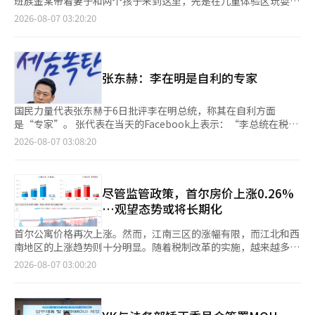
限制区等。 李总统可能会要求不仅仅提出供应数量，还要报告在
班族金某带着妻子和两个孩子来到这里，先是在儿童体验区玩耍，
显。如果高价住宅和非居住一套房的持有负担加重，长期持有者的
联合调查组还在调查该过程是否受到中央选举委员会层面指导的影
值的当天15时左右，江南站和光化门商圈活跃度分别较前一周同期
未来2至3年内能够实际开工的数量和时间表。因此，是否维持最初
随后又依次前往餐厅和甜品咖啡厅。金某表示：“在高温下根本不
资本利得税减免优惠减少，那么放弃购买或整理首尔高价住宅的需
2026-08-07 03:20:20
响。 中央选举委员会选举管理科在选举当天上午8时30分左右向
下降71.1%和65.4%，主要商务区午餐消费也出现明显回落。 与堂
提到的供应规模，还是仅挑选开工可能性较高的项目，发布更为保
敢去户外景点游玩，因此选择了在凉爽的室内进行购物和体验。”
求可能会相对转向价格和税负较低的首都圈内的优质地区。 交通
市、道选举委员会的实务人员发送邮件，内容为“此时之后不进行
食消费降温形成鲜明对比的是，外卖需求持续攀升。韩国外卖平台
守的数量，将成为争论的焦点。 关于利用龙山儿童公园的协商也
随着气温接近40度的高温持续，百货商店和综合购物中心成为城市
便利且居住偏好的龙仁水枝、城南盆唐、修正和水源永通等地也被
修改为原则”。如果原有投票人数报告资料没有重大错误，下一时
外卖的民族（Baemin）数据显示，7月29日至8月5日期间，首尔
是一个变数。首尔市长吴世勋因绿地保护等原因反对在龙山公园用
中的避暑胜地。消费者为了避暑而进入室内，享受购物、用餐、快
认为是优先的需求流入区域。这些地区不仅是首尔的替代地，还具
间段的投票人数报告时可以对原有误差进行调整。 在下午2时30分
发布高温警报地区的餐饮外卖订单量较上月同期增长约6%。其
地上供应住房。李总统在之前的会议上表示，政府应先与首尔市进
闪店和体验设施的“购物度假”消费模式正在迅速普及，主要零售
备半导体产业和广域交通网络等自身的价格上涨因素。 然而，税
左右，若发现之前时间段的投票人数错误，因无法进行修改而导致
张东赫：李在明是自利的专家
中，7月31日虽为传统外出聚餐需求较旺的周五，外卖订单仍较前
行协商，而不是单方面推进。 在最终报告中，将讨论可在龙山供
设施的访客和销售额也大幅上升。 根据6日的零售业数据，自上个
制改革带来的不确定性也可能抑制整体住房交易。首尔高价住宅的
差异变大，相关通知再次传达。 联合调查组认为，该指导与地方
一周同期增长约30%。 业内人士认为，持续高温正在重塑韩国居
应的住房规模、绿地保护方案、说服首尔市的计划等。如果龙山被
月20日梅雨结束以来，进入正式高温期至本月4日，乐天百货的整
卖方未必会立即转为京畿道的买方，若卖出和买入均被推迟，京南
选举前制定的《第9届全国同时地方选举综合管理指导方针》不
民的消费习惯，越来越多消费者减少外出用餐，部分企业也将原本
排除，还将考虑从哪里获得替代的国有地或闲置用地。 与供应政
体销售额较去年同期增长了15%，访客数量增加了10%。餐饮销
地区也可能在短期内以急剧上涨的区域为中心形成观望气氛。实际
国民力量代表张东赫于6日批评李在明总统，称其在自利方面
符，正在确认其编写和传达的经过及实际应用过程。 调查还包括
的晚间聚餐改为中午订购外卖或盒饭。随着极端天气持续，韩国餐
策无关，针对青年、新婚夫妇和无房者的贷款支持问题也引发争
售额也增长了15%。同一时期，蚕室乐天世界购物中心的销售额增
上，京畿道的购房优势指数也从60.4降至59.0，下降1.4个百分
是“专家”。 张代表在当天的Facebook上表示：“李总统在税收
中央选举委员会是否在简单的错误处理原则之外，参与了具体数字
饮消费正呈现堂食降温、外卖升温的新特点，高温对线下餐饮和商
议。 政府内部对实际需求者的合理支持达成共识，但在供应不足
长了25%，访客数量增加了15%，餐饮销售额也增长了10%。 新
点，尽管价格上涨，但购房心理却变得更加谨慎。 业内人士表
上调前出售了房产。” 他接着提到政府的房地产供应政策，指
2026-08-07 03:08:20
的调整。联合调查组已掌握了在金浦等地收到投票人数错误输入咨
圈消费的影响也进一步显现。
的情况下，放宽贷款可能会再次刺激房价和家庭债务的担忧也在增
世界百货在同一时期的访客数量较去年同期增长了19.3%，销售额
示：“最近京南地区的上涨趋势是由于首尔与其价格差异、贷款额
出“政府声称要将办公楼和商铺改为住宅，甚至动用国民养老金来
询时，中央选举委员会方面制作并传递了包含具体数字调整方式的
加。 因此，基于收入、房价和首次购房情况等标准，进行“精准
和餐饮销售额分别增长了21.6%和21.4%。现代百货同样在同一时
度、产业和交通利好等多种因素共同作用的结果。”并指出：“如
增加公共租赁房。”他批评道：“他们住在江南，而要求国民满足
Excel文件的记录。 此前，联合调查组在调查投票用纸不足事件
支持”的方案被广泛讨论。将尾款、中期款、搬迁费等特定贷款单
期的访客数量较去年同期增长了13.3%，餐饮销售额增长了
果税制改革导致首尔高价住宅的持有负担加重，可能会促使购房需
于这样的住房。”他还强调：“应该下跌的房价却暴涨，而应该上
时，获取了选举委员会员工未向上级报告投票人数错误输入而随意
独处理在家庭贷款总量管理之外的方案也可能被考虑。 李总统于8
15.8%。现代高端奥特莱斯的访客和餐饮销售额也分别增长了
求向交通便利且价格相对较低的南部地区扩散。”他还补充
涨的股价却暴跌，李在明政权的短期权力寿命正在走向尽头。”
尽管监管政策，首尔房价上涨0.26%
调整数字的讨论记录。基于此，联合调查组于上月23日首次对中央
日在社交媒体上指示调查因结婚而导致青年在贷款、申请和税制上
16.1%和12.9%。 综合购物中心也享受到了高温带来的特殊红利。
道：“但在已经快速上涨的区域，买方的价格抵抗也在加大，因此
此外，张代表还对青瓦台宣传沟通首席秘书成基洪在一档广播节目
…观望态势或将长期化
选举委员会等进行了搜查，集中调查投票统计虚假输入的疑惑。
受到不利影响的制度，因此相关议题将反映在房地产政策中。通过
爱宝乐园购物中心在同一时期的销售额较去年同期增长了24%，餐
需要在税制改革后实际交易量和需求流动的情况进行观察。”※
中表示“没有用税收来控制房价的想法”进行了严厉批评，称其
经过对搜查物品的分析和相关人员的调查，江南、瑞草等地也确认
青年论坛和相关部门的审查等提出的22项议题中，是否将新婚夫妇
饮销售额增长了18%。在星光大道，7月27日至8月4日的平日平均
本报道经人工智能（AI）系统翻译与编辑。
为“赤裸裸的谎言”。他指出：“李总统每次开口都在说这些，尝
首尔公寓价格再次上涨。然而，江南三区的涨幅有限，而江北和西
了类似的情况。联合调查组于上月30日至31日及本月5日也以证人
贷款或申请相关内容纳入此次政策，或作为单独的青年政策进行讨
每天有55,000人光顾，周末则达到110,000人。8月1日至2日的两
试过各种调控措施和贷款限制，但房价反而更高了，因此才拿出了
南地区的上涨趋势则十分明显。随着税制改革的实施，越来越多的
身份传唤了事件相关人员进行调查。 调查范围有可能进一步扩
论，将成为讨论的焦点。 执政党相关人士表示：“在17日民主党
天内，共有22万人到访，较上月同期增长了10%。 分析指出，高
税收炸弹。” 国民力量首席发言人崔宝允当天也发表了评论，
高价房屋持有者需要考虑持有、出售和赠与的利弊，这可能导致江
大。根据《第9届地方选举时间段投票人数》资料显示，全国
2026-08-07 03:00:20
大会之前，这两项日程可能成为支持率反弹的分水岭。”并表
温并没有减少消费，反而改变了消费的地点和方式。与其说是“目
称“随着政府提出的税制改革方案的真相逐渐显露，国民的愤怒和
南地区的观望态势持续。 根据韩国房地产院在8月6日发布的
14288个投票站中，有51个投票站在3小时以上的累计投票人数没
示：“由于执政党内部存在分歧，更加积极的党政沟通是必要
的型消费”，不如说是选择一个凉爽的地方，在那里进行用餐、购
失望达到了极点。”他表示：“为了打击房地产投机而施行的惩罚
《2026年8月第一周全国周公寓价格动态》报告，截至8月3日，首
有变化，京畿10个和全南8个等多个地区出现了类似现象。 联合调
的。”※ 本报道经人工智能（AI）系统翻译与编辑。
物和文化活动的“停留型消费”正在增加。 零售商们也在争相推
性税收，正对那些一辈子只拥有一套房的高龄居民和实际需求的低
尔公寓的交易价格较上周上涨了0.26%。这一涨幅较上周的0.25%
查组计划分析在追加搜查中获取的资料，确认中央选举委员会指导
出吸引顾客长时间停留的内容。乐天世界购物中心将在8月16日推
收入者造成伤害。” 他呼吁：“应从头审查提高交易壁垒的税制
有所扩大。全国范围内上涨了0.09%，首都圈上涨了0.17%，地方