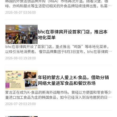
韩国的外食连锁品牌并购（M&A）市场再次升温。随着汉堡、咖
啡、炸鸡和甜点等生活密切相关的外食品牌陆续挂牌出售，私募基
金（PEF）和海外资本的关注度也在上升。稳定的收益结构以及K-
2026-08-07 03:56:00
食品的全球扩展潜力，使得外食连锁品牌成为投资者关注的资产。
根据投资银行（IB）行业的消息，最近外食连锁品牌并购市场上，
汉堡品牌成为主要挂牌对象。妈咪炸鸡的最大股东凯尔与伙伴公司
已选择花旗全球市场证券作为出售主办方，正在推进100%股份的
bhc在菲律宾开设首家门店，推出本
出售。由于去年录得1031亿韩元的息税折旧摊销前利润
地化菜单
（EBITDA），市场对其企业价值的评估在1万亿韩元左右。 香港
私募基金Affinity Equity Partners也选择德意志证券作为主办方，
bhc在菲律宾开设了首家门店，重点推出“鸡饭”等本地化菜单，
时隔三年再次启动对运营汉堡王和蒂姆霍顿的BKR的出售。BKR去
以吸引当地消费者。 餐饮品牌集团于8月3日宣布，bhc在菲律宾首
年估计的EBITDA为1060亿韩元，市场对其身价的讨论也在1万亿
都马尼拉的奎松市大型购物中心“SM North EDSA”开设了首家
2026-08-03 19:28:00
韩元左右。 高端及性价比自制汉堡品牌的出售活动也在加速。汉
门店。开业典礼于上月29日举行，餐饮品牌集团首席执行官宋浩燮
华百货正在与优先谈判对象H&Q韩国进行最后的谈判，以出售五个
亲自出席。 菲律宾首家门店面积约52平方米，设有86个座位。考
汉堡在韩国的运营公司FG Korea的股份。最近，弗兰克汉堡的运
虑到购物中心的特点，采用了快速烹饪和服务的有限服务餐厅
营公司Frank F&B也选择三一PwC作为出售主办方，加入了出售行
（LSR）运营模式。 菜单包括炸鸡、调味鸡、脆皮鸡、红王等招牌
年轻的蒙古人爱上K-食品，借助分销
列。弗兰克汉堡在全国运营着600多家门店，去年EBITDA为60亿
菜品，特别推出了以鸡块为主的套餐和“鸡饭（鸡肉+米饭）”组
网络大量进军食品和餐饮市场
韩元，市场对其企业价值的评估约为500亿韩元。 咖啡和炸鸡连锁
合，并首次推出了符合当地饮食文化的甜味菲律宾式意大利面。此
品牌的交易也在加速进行。全球奶茶连锁品牌公茶与全球私募基金
外，还销售三种鸡肉汉堡、奶酪球、杂菜和炒年糕等K-食品。 bhc
蒙古正在成为K-食品的新海外战略市场。曾经以方便面和零食等少
贝恩资本达成协议，将从最大股东TA Associates手中收购韩国、
于去年7月与菲律宾最大购物中心运营商SM Supermalls签署了入
量进口加工食品为主的韩国食品，如今已经深入到当地居民的日常
日本和美国等全球业务，迎来新东家。交易规模约为6.35亿美元
驻协议，并与当地零售企业Suien Corporation签署了母特许经营
消费中，包括面包、汉堡、炸鸡、乳制品和饮料等。国内的分销企
2026-07-29 03:25:00
（约9000亿韩元），预计在今年第四季度完成交易。国内私募基
（MF）协议，经过市场分析后开设了此次门店。bhc在包括菲律宾
业借助已建立的当地分销网络和韩流文化的传播，食品和餐饮企业
金VIG Partners正在推进本村炸鸡的出售，并与海外战略投资者
在内的香港、泰国、台湾、新加坡和美国等9个国家共运营49家门
的进军速度也在加快。 根据28日的行业消息，国内主要食品和餐
（SI）进行最后的协商。 投资者关注外食连锁品牌的原因在于其稳
店。 南华妍，餐饮品牌集团海外业务部负责人表示：“菲律宾是