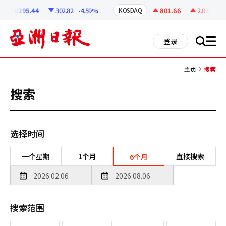
코
인
6295.44
302.82
-4.59%
801.66
2.07
+0.26
KOSDAQ
정
보
all
登录
搜
men
索
主页
搜索
搜索
选择时间
一个星期
1个月
直接搜索
6个月
搜索范围