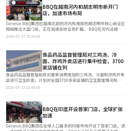
饮企业近期在蒙古市场加快了门店扩展和出口品类多样化的步伐。
定的现金创造能力。随着加盟店数量的增加，总部可以通过特许经
一个外出就餐文化和鸡肉消费活跃的市场，我们将通过反映当地饮
原本集中在首都乌兰巴托的进军区域，正在向西北部的重点城市和
BBQ在越南河内和胡志明市新开门
营费、原材料供应和物流等方式持续获得收益。收购后，通过扩大
食文化的战略菜单，扩大在菲律宾的品牌接触点。”※ 本报道经
地方城市扩展。 外餐饮行业是最积极的参与者。妈咪手指最近在
店，加速市场布局
数字订单、提高物流效率和品牌更新等方式，提升盈利能力的空间
人工智能（AI）系统翻译与编辑。
蒙古开设了第20家店“诺敏马克罗店”，使其在当地快餐行业的门
也很大。 海外扩展性也是主要的投资因素。随着K-食品的流行，
店数量排名第二。自2023年进入当地市场以来，经过约2年10个月
Genesis BBQ集团在越南北部的河内和南部的胡志明市核心商业区
国内经过验证的品牌在海外市场的落地期望越来越高，全球资本的
的时间，超越了全球品牌汉堡王（18家店），并计划在年底前将门
相继推出大型门店，正在加速当地业务扩展。 BBQ在河内法姆班
投资也随之增加。妈咪炸鸡已在泰国、蒙古和日本等地扩展业务，
店数量增至25家，争取在明年年底超越排名第一的肯德基（29家
东地区开设了50平方米的“BBQ绿色星店”，并在胡志明市第七
2026-07-27 20:24:00
本村炸鸡在全球10个国家运营着500多家门店。 成功进行体质改善
店）。 更本韩国也在5月开设了香港饭店的蒙古第一家店，进一步
区富美兴新城开设了45平方米（84个座位）的“BBQ美德店”，
的收购案例，进一步刺激了投资者的心理。Two Some Place在私
扩大品牌组合。自2023年以新村食堂进入蒙古以来，目前已运营5
以及在第一区阮太福街开设了35平方米（48个座位）的“BBQ太
募基金投资后，通过强化高端战略和数字竞争力，去年首次突破了
家门店的更本韩国，计划在下半年在新村食堂蒙古第五家店入驻的
福店”。 此次开店使BBQ在越南主要城市河内和胡志明市的核心
1万亿韩元的消费者销售额。KFC韩国也通过扩大特许经营和运营
食品药品监督管理局对三鸡汤、冷
阿尤德塔楼再开设第二家香港饭店。更本韩国相关人士表示：“我
商业区之间建立了门店网络。特别是在胡志明市，自今年5月在代
效率，约以2000亿韩元的价格成功再出售，完成了三年内成功的
面、炸鸡外卖店进行集中检查，3700
们注意到当地对炸酱面和海鲜面等韩国中餐的兴趣日益增加，因此
表性餐饮商业区潘西龙推出南部首家门店以来，约两个月内连续开
投资回收（退出）模式。 然而，随着资本流入的增加，潜在的副
家店铺在列
决定推出新品牌。” 在面包市场，韩国品牌的存在感也在增强。
设了第二和第三家门店，迅速扩大南部市场的布局。 新开设的门
作用和风险也引发了警惕。由于私募基金的结构性特征，存在在一
CJ食品公司运营的巴黎贝甜于1日在距离蒙古乌兰巴托约1400公里
店均位于各地区的主要商业和居住中心。河内的绿色星店位于中上
食品药品监督管理局将对夏季消费增加的三鸡汤、冷面和炸鸡外卖
定期限内必须获得高收益并收回投资的压力。为了改善短期财务指
的西北部城市乌兰戈姆开设了韩国品牌的第一家店。自2016年与
层住宅小区和商业设施密集的法姆班东生活圈中心，凭借门店前的
店进行卫生检查。计划对全国3700多家店铺的卫生管理情况和食
标，过度削减成本可能会损害品牌的独特性。如果将原材料供应、
当地企业Artisan LLC签署了母特许经营协议以来，巴黎贝甜目前
广场和良好的可达性，旨在吸引家庭客户和当地居民的需求。 胡
物中毒预防措施进行集中检查。 食品药品监督管理局于13日表
物流费用和广告费用的负担转嫁给加盟商，可能会导致总部与加盟
2026-07-13 22:40:00
在蒙古运营26家门店。SPC集团的巴黎贝甜也在去年底在乌兰巴托
志明市的第二家门店BBQ美德店位于富美兴新城，这是一个外籍居
示，将从7月13日至20日，与地方政府联合对销售三鸡汤、冷面、
商之间的严重冲突。在直营店大幅缩减和组织精简过程中出现的就
的扎伊桑广场开设了第一家店，并正在准备进一步开店。 食品企
民和高收入消费群体聚集的规划城市，具备稳定的餐饮需求。胡志
炸鸡的外卖店以及以鸡蛋为主要食材的餐厅（如紫菜包饭、吐司）
业不稳定问题也是主要挑战之一。 一位连锁品牌行业人士表
业们则在现有品牌竞争力的基础上扩大出口品类。根据KOTRA的
明市的第三家门店BBQ太福店则位于边坦市场和游客街附近的旅游
进行集中检查。 此次检查旨在加强夏季消费较多的食品及使用鸡
示：“过去，门店数量决定企业价值，而现在，门店的盈利能力、
数据，在年均增长5-7%的蒙古方便面市场中，农心、八道、好丽
和商业中心，目标是国内外游客及当地上班族的流动人群。 新开
蛋的餐厅的卫生管理，以应对沙门氏菌食物中毒的风险。已知引起
BBQ在印度开设首家门店，全球扩张
海外扩展性和数字竞争力更为重要的评估标准。”他还表示：“未
友等国内企业占据了约70%的市场份额。特别是农心的市场份额超
门店将推出黄金橄榄鸡（黄金炸鸡）、调味鸡（秘密酱鸡）以及东
食物中毒的细菌在35至36℃的环境中繁殖速度最快。 检查对象包
来一段时间，围绕竞争力得到验证的品牌，外食连锁品牌并购将继
加速
过45%，保持市场第一。南阳乳业最近与当地分销企业Maximus
南亚地区限定的UFO鸡等代表性鸡肉菜单。同时，还提供炒年糕、
括专门销售三鸡汤、冷面、炸鸡的外卖店，以及最近没有检查记录
续进行。”※ 本报道经人工智能（AI）系统翻译与编辑。
签署了为期三年的100亿韩元的出口扩大协议，扩大了奶粉、灭菌
杂菜、泡菜炒饭等韩式菜单，以及比萨、鸡肉汉堡、沙拉等多样化
或有食品卫生法违规记录的使用鸡蛋的餐厅，共3700多家。 外卖
Genesis BBQ集团在全球人口最多的印度市场开设了首家门店，进
牛奶和奶酪等品类。乐天饮料也在以啤酒“克拉希”为主打，扩大
的餐食选择。 目前，BBQ在越南运营着40多家门店，计划继续根
店将重点检查健康检查的实施情况、食品和厨房的卫生处理、过期