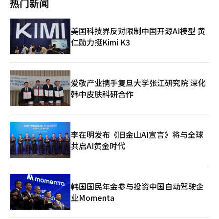
热门新闻
布。※ 本报道经人工智能（AI）系统翻译与编辑。
无酒精啤酒、普通啤酒、炸鸡以及冰杯等商品销量均大幅攀升。
另一家便利店CU光化门周边门店销售额同比增长超过3倍。其中冰
块、冰饮料、运动饮料和矿泉水等饮品表现尤为突出，紫菜包饭、
美国科技界反对限制中国开源AI模型 黄
三角饭团和三明治等食品销量也同步增长。7-Eleven和Emart24
仁勋力挺Kimi K3
等便利店啤酒、炸鸡、汉堡、面包和三明治等商品需求明显增加。
业内人士认为，本届世界杯的消费时间和消费结构正在发生转变。
与过去购买夜宵和酒类产品熬夜看球不同，消费者更倾向于选择适
合上班途中或办公室观看比赛时食用的简餐、饮料和无酒精啤酒，
即食炸鸡等产品也成为新的热门品类。 炸鸡行业迅速调整经营策
爱敬产业携手复旦大学张江研究院 深化
略，部分品牌针对韩国队比赛日提前开放线上订餐服务，并调整门
韩中皮肤科研合作
店营业时间。过去订单相对冷清的工作日上午时段，如今因办公室
集体观赛活动而迎来客流增长。食品饮料企业也开始调整世界杯营
销策略，从以往侧重夜间活动转向白天体验式营销和线下快闪活
动。 新消费场景下，各品牌推出花式营销吸引球迷眼球。乐天
李在明发布《旧金山AI宣言》将与全球
Wellfood推出旗下冰淇淋品牌“世界杯甜筒”特别活动，借助品
共启AI黄金时代
牌代言人孙兴慜的影响力吸引消费者参与。活动将送出孙兴慜亲笔
签名球衣、笔记本电脑以及足球鞋等奖品。 酒类企业的竞争则更
加激烈。作为本届世界杯官方赞助品牌之一，OB啤酒旗下凯狮啤
酒（Cass）日前在首尔江南站附近开设“世界杯球迷大本营”快
闪店，设置足球游戏互动区和观赛应援空间。在韩国队比赛日，首
韩国国民年金参与投资中国自动驾驶企
尔及首都圈主要体育酒吧还将被打造为“Cass观赛酒吧”，为球
业Momenta
迷提供集体观赛场所。 此外，凯狮啤酒还推出融入韩国传统太极
图案设计的世界杯限定版“ONE TEAM Edition”产品。烧酒品牌