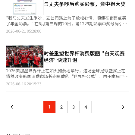
与丈夫争吵后购买彩票，竟中得大奖
多安排在工作日上午和中午，与以往世界杯深夜开赛的情况不同，
登记的品牌共518个，较前一年的547个有所下降。市政府表示，
相关炸鸡需求将明显减少。然而，办公室集体观赛、请假观赛等多
近年来持续推动清理“空壳品牌”，并通过优化登记管理提升加盟
重场景叠加，带动赛事时段的炸鸡消费需求爆增，远超市场预期。
市场整体质量。 从行业结构来看，餐饮业仍占据绝对主导地位，
"我与丈夫发生争吵，去公司路上为了放松心情，顺便在销售点买
韩国队于25日上午10时迎来小组赛最后一场对阵南非队的比赛，
占加盟总部总数的70.8%、品牌总数的75.7%，加盟店数量占比也
了年金彩票。" 在6月第三周的20日，第1229期彩票中奖号码引发
这场比赛将直接决定球队能否晋级32强淘汰赛，因此市场关注度进
达到41.9%。截至去年末，餐饮业品牌数量为3368个，同比增长
关注，315期年金彩票720+一等奖（1张）、二等奖（4张）中奖者
2026-06-21 05:28:00
一步升温。各大炸鸡品牌也计划继续通过提前营业、优惠促销及
0.6%，但加盟店数量为8.6094万个，同比减少1%。业内分析认
的故事成为热议话题。 最近，东行彩票的中奖者公告板上，320期
APP专属活动争夺世界杯消费市场。 不过，伴随营销竞争不断加
为，韩餐、炸鸡、烘焙及披萨等业态加盟店减少是主要原因。尽管
年金彩票720+一等奖（1张）中奖者表示："我与丈夫发生争吵，
剧，业内也开始关注成本压力。有业内人士表示，在观赛消费需求
咖啡品牌门店持续增加，但未能扭转整体下滑趋势。 相比之下，
去公司路上为了放松心情，顺便在销售点买了年金彩票。销售点的
持续增长的背景下，企业势必持续推出各类促销活动，但营销投入
服务业和批发零售业均保持增长态势。服务业品牌数量达到885
老板给了我一个尾号为0和1的彩票，虽然想换，但还是决定买下
时差重塑世界杯消费版图 "白天观赛
和盈利能力之间的平衡也将成为新的挑战。 也有连锁炸鸡品牌负
个，同比增长2.4%；加盟店数量增至5.7732万个，同比增长
它。" 她接着说："几天后整理书桌时，偶然看到彩票，检查中奖
经济"快速升温
责人认为，目前开展的世界杯营销大多是在原有促销活动基础上叠
0.8%。其中，运输业加盟店数量同比大幅增长34.3%，但受外语
号码时，除了工作的位置外，所有数字都一致，瞬间心脏都沉了下
加世界杯元素，并不会造成过重负担。在消费需求持续释放的带动
教育、学科辅导及其他教育服务业态萎缩影响，整体增幅相对有
去。出于遗憾，我又检查了下一张，惊讶地发现所有数字完全一
2026美加墨世界杯正在如火如荼地举行，这场全球足球盛宴正在
下，不仅有利于公司，也能帮助加盟门店提升销售业绩。
限。批发零售业品牌数量达到194个，同比增长2.1%；加盟店数量
致。" 她表示："我惊喜得手都在颤抖，立刻联系了姐姐，与她分
悄然改变韩国消费市场长期形成的“世界杯公式”。由于本届世界
为6.1597万个，同比增长1.1%。在化妆品加盟店减少的背景下，
享了这份喜悦。平时常听到周围人说我很关心他们，我觉得这份好
杯比赛在北美举行，韩国队比赛大多安排在工作日上午进行，过去
页
2026-06-16 20:15:23
便利店数量增加成为推动行业增长的主要动力。 加盟店经营业绩
运是对我善良生活的回馈。今后我也希望能像现在这样与周围人分
多为深夜观赛而形成的“啤酒炸鸡”消费模式，正逐渐演变为以早
也有所改善。截至2024年末，首尔市登记加盟店年均销售额为
享，温暖地生活。" 这位中奖者在京畿道抱川市的一家彩票销售点
餐、午间简餐和办公室集体观赛为核心的新型消费场景。 根据国
一
4.18亿韩元（约合人民币184.8万元），同比增长6%。按行业划
购买彩票时，谈到最近的一个难忘的梦时说："我梦见全家人聚在
际足联赛程安排，韩国队本届世界杯小组赛多集中在韩国时间上午
分，服务业销售额增幅最高，达到12.1%；餐饮业和批发零售业分
一起，围坐在丰盛的餐桌前，开心地吃饭。醒来后，这种愉快的余
10时至11时举行。继首场小组赛击败捷克队后，韩国队还将在19
上
1
下
2
3
4
别增长6.8%和2.8%。年均销售额超过3亿韩元的品牌数量达到891
韵持续了很久，梦中闻到的炸鸡香味让我最终点了炸鸡来吃。" 此
日上午10时迎战墨西哥队、25日上午10时对阵南非队。虽然比赛
个，较上年增加52个。其中，餐饮业占697个，占比78.2%；服务
外，当被问到平时购买什么彩票时，她表示："我会均匀地购买乐
时间安排在工作日白天，但从首场比赛开始，多地已出现集体观赛
一
业和批发零售业分别为151个和43个。 创业成本方面，首尔加盟店
透、年金彩票和速选彩票。" 关于中奖奖金的使用计划，她表
和街头助威热潮，零售、餐饮和食品企业敏锐嗅到商机。 便利店
平均创业费用为1.135亿韩元。其中服务业最高，达1.724亿韩元；
示："首先会偿还贷款，剩下的金额计划用于创业资金。" 另一方
最先尝到甜头。GS25表示，在上周五迎战捷克队比赛当天，光化
批发零售业为1.472亿韩元；餐饮业为9610万韩元。
页
面，第1229期彩票中奖号码将在今天（20日）下午8时35分后公
门一带门店上午9时至下午1时的销售额较前一周同期增长85.7%。