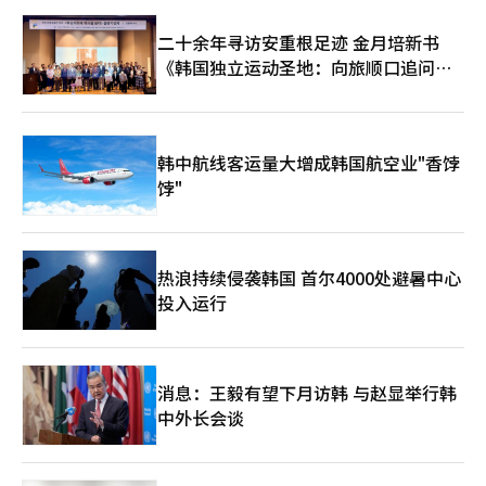
海特真露则趁着孙兴慜联名产品“TERRA X SON7 Edition”首批
热销之势，计划推出第二批特别包装产品，进一步抢占世界杯市
二十余年寻访安重根足迹 金月培新书
场。
《韩国独立运动圣地：向旅顺口追问历
史》出版
韩中航线客运量大增成韩国航空业"香饽
饽"
热浪持续侵袭韩国 首尔4000处避暑中心
投入运行
消息：王毅有望下月访韩 与赵显举行韩
中外长会谈