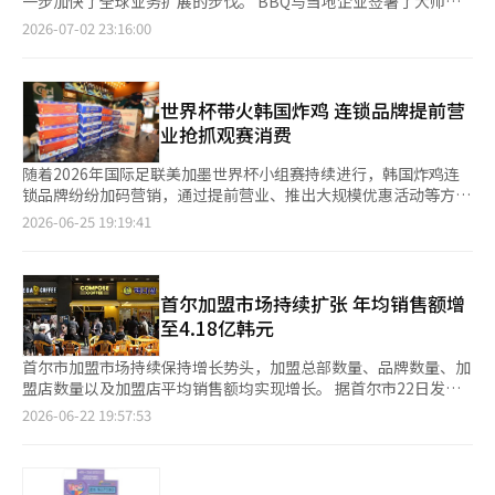
一步加快了全球业务扩展的步伐。 BBQ与当地企业签署了大师特
当地销售网络。 蒙古成为K-食品企业的战略市场的背景在于已经
据当地消费特征和区域商业特点进行战略性开店，进一步加大对东
产品的存放和使用情况、以及防虫网和废物覆盖物的安装等设施标
许经营协议，建立了业务基础。计划从班加罗尔开始，逐步向海德
2026-07-02 23:16:00
建立的韩国企业的分销网络。目前，蒙古有6家易买得超市和约
南亚市场的攻势。BBQ目前在57个国家运营着800多家海外门店。
准的遵守情况。同时，也将检查自7月1日起全面实施的炸鸡重量标
拉巴、钦奈、贝洛尔等南部主要城市扩展门店。 首家门店位于班
600家便利店CU，以及约300家GS25门店。便利的分销环境使得
BBQ相关人士表示：“我们正在以河内和胡志明市的核心商业区为
示制度的遵守情况。 使用鸡蛋的餐厅将重点检查是否使用破损或
加罗尔，这里是印度的IT和创业中心，年轻的职场人士和高收入专
韩国食品更易于接触，加上60%以上的年轻人口结构（35岁以
中心，持续扩大品牌据点，进一步巩固在越南的业务基础。未来，
可能被食物中毒菌污染的鸡蛋，以及刀具和砧板的分开使用情况。
业消费者聚集的地区。第一家门店HSR布局店位于主要IT工作区附
下）和韩流的传播，使得韩国品牌的受欢迎程度不断上升。韩国被
我们将继续围绕主要城市的战略商业区提升品牌竞争力，持续拓展
食品药品监督管理局计划在检查的同时，随机抽取三鸡汤、冷面、
近的住宅和商业综合体内。第二家门店位于科拉曼加拉，被认为是
世界杯带火韩国炸鸡 连锁品牌提前营
认为是蒙古人留学和就业最多的国家之一。 韩国对蒙古的出口额
东南亚市场。”※ 本报道经人工智能（AI）系统翻译与编辑。
紫菜包饭、吐司等160多种熟食进行食物中毒菌检测。 食品药品监
全球餐饮品牌集中的核心餐饮区，便于观察消费者反应。 这两家
业抢抓观赛消费
从2021年的3.9亿美元扩大到去年的6.6亿美元。其中，K-食品的出
督管理局表示：“对于违规的商家，将采取行政处罚等措施，并将
门店都以休闲餐饮氛围的快餐形式设计。HSR布局店面积为232平
口在最近五年（2020-2025年）年均增长16.2%，呈现出两位数的
持续加强对外卖食品的卫生和安全管理。”※ 本报道经人工智能
方米（90个座位），科拉曼加拉店面积为172平方米（60个座
随着2026年国际足联美加墨世界杯小组赛持续进行，韩国炸鸡连
快速增长。 行业人士表示：“在K-食品全球市场扩展成为重要课
（AI）系统翻译与编辑。
位），主要面向职场人士和家庭客户。 门店提供包括黄金炸鸡、
锁品牌纷纷加码营销，通过提前营业、推出大规模优惠活动等方式
题的背景下，蒙古作为中亚市场的关键枢纽，其重要性将进一步提
秘密调料等代表性鸡肉菜单，以及汉堡、炒年糕、泡菜炒饭等多种
抢抓“世界杯经济”。尽管韩国队比赛多安排在工作日上午举行，
升。”
2026-06-25 19:19:41
K-食品餐点。 同时也考虑到了当地消费者的特点。所有鸡肉菜单
但前两场小组赛带来的消费热潮超出市场预期，也促使各大品牌进
均获得全球清真认证机构JAKIM的认证，并针对印度高比例的素食
一步强化相关促销策略。 据韩国餐饮业界24日消息，比比客
者推出了素食汉堡和黄金花椰菜等素食菜单。 印度拥有14亿人
（BBQ）在韩国队比赛当天将官方APP接单时间提前至上午8时，
口，餐饮市场正在快速增长。随着韩国文化的流行，尤其是在年轻
并同步推出“黑色星期五”优惠及限时抢购活动。另外韩国炸鸡品
首尔加盟市场持续扩张 年均销售额增
人中，K-食品的需求不断上升，因此BBQ计划通过彻底的本地化
牌BHC则以直营门店为主，在比赛开始前提前营业；校村炸鸡
至4.18亿韩元
和定制菜单来扎根于市场。 BBQ相关人士表示：“印度是一个具
（Kyochon）和贡乃烤鸡（Goobne Chicken）也通过APP专属折
有高成长潜力的全球市场，我们计划基于反映当地饮食文化和消费
扣、积分活动等吸引消费者。 业界积极投入营销的背后，是世界
首尔市加盟市场持续保持增长势头，加盟总部数量、品牌数量、加
者特点的菜单和运营策略，进一步扩大全球业务。” 此外，BBQ
杯带来的实际销售增长。运营BBQ的Genesis BBQ集团数据显
盟店数量以及加盟店平均销售额均实现增长。 据首尔市22日发布
在全球57个国家运营着800多家海外门店。※ 本报道经人工智能
示，本月19日韩国队对阵墨西哥队当天，截至下午1时，主要门店
的《2025年加盟事业登记现状》显示，截至2024年末，首尔登记
2026-06-22 19:57:53
（AI）系统翻译与编辑。
销售额较前一周同期增长约4.5倍。与此同时，提前营业门店占比
加盟总部数量为2848个，较上年的2754个增加3.4%。同期，特许
也由50%提升至70%。在韩国队首场对阵捷克队比赛当天，BBQ
经营品牌数量从4403个增至4447个，同比增长1%；加盟店数量达
和BHC从上午至下午1时的销售额均较前一周同期增长逾4倍。 事
到20.5423万个，同比增加0.1%。首尔市分析认为，这一增长主要
实上，世界杯小组赛前，不少业内人士曾认为，由于韩国队的比赛
得益于未实际开展加盟业务品牌的登记取消数量减少。去年被取消