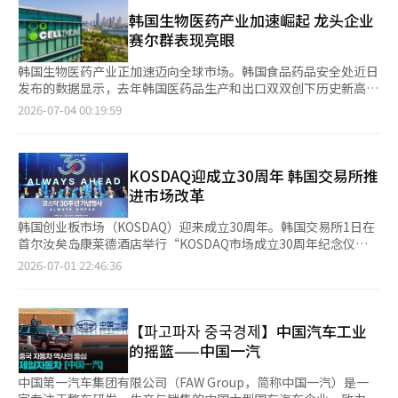
76亿美元。韩国食品药品安全处预计，若下半年保持当前增长势
头，今年全年出口额有望再创历史新高。 今年上半年，韩国生物
韩国生物医药产业加速崛起 龙头企业
医药产品出口至全球163个国家和地区。其中，瑞士以7.7亿美元位
赛尔群表现亮眼
居第一，占出口总额的17.1%；美国（6.1亿美元）、匈牙利（6亿
美元）、荷兰（4.5亿美元）和德国（4亿美元）位列其后。法国出
韩国生物医药产业正加速迈向全球市场。韩国食品药品安全处近日
口额达1.6亿美元，首次跻身韩国生物医药出口目的地前十位。 按
发布的数据显示，去年韩国医药品生产和出口双双创下历史新高，
产品类别看，重组蛋白药物出口额最高，达39.7亿美元；毒素及抗
医药品出口首次突破100亿美元大关。其中，韩国生物医药巨头赛
2026-07-04 00:19:59
毒素产品和疫苗出口额分别为2.8亿美元和1.2亿美元。 韩国食品药
尔群表现突出，成为拉动韩国医药产业增长和出口扩张的主要动
品安全处表示，将继续通过推进监管改革、提供定制化服务以及加
力。 据韩国食品药品安全处近日发布的《2025年医药品生产及进
强与主要出口市场的监管合作，支持韩国生物医药产品进一步拓展
出口业绩》，去年韩国医药品出口额同比增长12.4%，达104.38亿
海外市场，推动行业保持增长势头。
美元，首次突破100亿美元；医药品生产总额达33.85万亿韩元
KOSDAQ迎成立30周年 韩国交易所推
（约合人民币1487.7亿元），同比增长3%，为1998年该项统计启
进市场改革
动以来的最高水平；贸易顺差15.06亿美元，同样创下历史新高。
生物医药产业表现尤为突出。数据显示，去年韩国生物医药产值同
韩国创业板市场（KOSDAQ）迎来成立30周年。韩国交易所1日在
比增长11.2%，达7.02万亿韩元；出口额同比增长17.5%，达76.4
首尔汝矣岛康莱德酒店举行“KOSDAQ市场成立30周年纪念仪
亿美元，双双刷新历史纪录。生物医药出口占韩国医药品出口总额
式”，并发布KOSDAQ市场未来发展路线图及多项制度改革方案，
2026-07-01 22:46:36
约73%，已成为韩国生物医药产业最重要的出口品类。 从出口目
提出将通过完善退市机制、优化市场结构等举措，提升市场竞争力
的地来看，美国是韩国生物医药最大出口市场，出口额17.1亿美
和投资者信心。 韩国交易所理事长郑恩甫在致辞中表示，
元；其后依次为瑞士（11.9亿美元）、匈牙利（9.1亿美元）、荷
KOSDAQ于1996年设立，旨在为以大企业为主导的韩国经济开辟
兰（6.4亿美元）和德国（5亿美元）。 企业层面，韩国生物医药企
风险投资和创新企业成长的新路径，并在亚洲金融危机期间带动了
【파고파자 중국경제】中国汽车工业
业赛尔群（Celltrion）表现抢眼。该公司去年生产额达3.23万亿韩
韩国风险投资热潮，为创新发展奠定了基础。郑恩甫指出，尽管韩
的摇篮——中国一汽
元，同比增长27.6%，成为韩国医药行业首家年生产额突破3万亿
国资本市场持续繁荣，中小企业与大企业、KOSDAQ与KOSPI协同
韩元的企业，占全国医药品生产总额的9.5%。 作为韩国生物医药
发展的格局仍未真正形成。他表示，韩国交易所将推进KOSDAQ市
中国第一汽车集团有限公司（FAW Group，简称中国一汽）是一
产业的代表性龙头企业，赛尔群是国内最早布局抗体药物研发与规
场结构改革，重建更加透明、公平的市场秩序。 韩国交易所