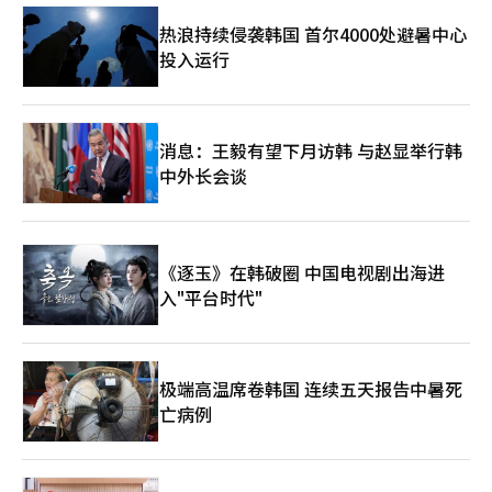
热浪持续侵袭韩国 首尔4000处避暑中心
投入运行
消息：王毅有望下月访韩 与赵显举行韩
中外长会谈
《逐玉》在韩破圈 中国电视剧出海进
入"平台时代"
极端高温席卷韩国 连续五天报告中暑死
亡病例