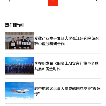
上
1
下
辑。
一
页
热门新闻
爱敬产业携手复旦大学张江研究院 深化
韩中皮肤科研合作
李在明发布《旧金山AI宣言》将与全球
共启AI黄金时代
韩中航线客运量大增成韩国航空业"香饽
饽"