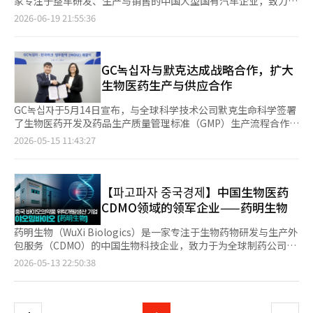
家专注于整车研发、生产与销售的中国大型国有汽车企业，致力于
模化生产的企业之一，长期为全行业的技术升级提供引领作用。该
KOSDAQ市场总部常务崔智友（音）当天介绍KOSDAQ过去30年的
为全球消费者提供乘用车、商用车及新能源汽车产品与服务。公司
2026-06-19 21:55:36
企业成立于2002年，随即启动仁川松岛生物医药生产基地建设，
发展成果及未来规划。数据显示，KOSDAQ市场自成立以来实现了
拥有红旗、解放、奔腾等自主品牌，并与大众、丰田等国际汽车制
同步推进符合国际标准的抗体药物研发体系搭建。 在产业发展初
规模和质量双重提升。市场总市值从1996年的7万亿韩元（约合人
造商建立了长期合资合作关系。中国一汽被誉为“中国汽车工业的
期，韩国本土生物制药投资生态尚不成熟，企业面临较大的资金压
民币306亿元）增长至今年1月首次突破600万亿韩元；上市公司数
摇篮”，在传统燃油车、新能源汽车及智能网联汽车领域持续推进
力，但赛尔群仍持续加大生产设施投入，于2005年建成首座年产
量由开市初期的341家增至去年末的1827家，自2018年以来已连
技术创新与产业升级。
GC녹십자与默克达成战略合作，扩大
能5万升的商业化生产工厂，率先在韩国建立起抗体药物规模化生
续8年每年新增上市企业超过100家。 与此同时，融资功能持续增
生物医药生产与供应合作
产体系。 此后，企业与国际制药巨头百时美施贵宝（Bristol
强。截至去年年底，KOSDAQ上市公司通过首次公开募股（IPO）
Myers Squibb）签署长期委托生产协议，顺利通过美国食品药品
累计融资43.2万亿韩元，通过增发融资45.9万亿韩元，累计融资规
GC녹십자于5月14日宣布，与全球科学技术公司默克生命科学签署
监督管理局（FDA）现行药品生产质量管理规范（cGMP）认证，
模达到89万亿韩元。上市公司经营业绩也明显改善。去年KOSDAQ
了生物医药开发及药品生产质量管理标准（GMP）生产流程合作的
正式确立其国际级生物制药生产服务商的行业地位。 近年来，赛
上市公司实现营业收入297万亿韩元、营业利润11.7万亿韩元、净
战略合作协议（MOU）。 签约仪式在首尔江南区的韩国默克总部
2026-05-15 11:43:27
尔群依托生物类似药业务积累的研发、生产和销售能力，加快推进
利润5.2万亿韩元，同比分别增长8.8%、21.9%和52.9%。此外，
举行，出席的有默克生命科学流程解决方案业务代表金英任和GC
创新药研发、合同开发与生产（CDMO）业务及全球生产网络建
KOSDAQ产业结构持续向人工智能（AI）、生物医药、半导体、国
녹십자运营总负责人申雄等人。 通过此次合作，GC녹십者将加强
设。目前公司已拥有11个生物类似药产品，计划到2030年实现18
防及航空航天等高科技产业转型。仅去年一年，就有8家AI企业、
生物医药生产所需的原材料供应合作，并计划建立制造流程效率化
个产品商业化、到2038年实现41个产品商业化，以应对人口老龄
21家生物医药企业、9家半导体企业以及4家国防和航空航天企业
和供应稳定性的合作体系。这被解读为同时瞄准高利润的血液制
【파고파자 중국경제】中国生物医药
化和医疗支出增长带来的市场需求。 随着产品矩阵不断丰富、海
登陆KOSDAQ市场。 韩国交易所认为，KOSDAQ要实现进一步发
剂、疫苗和全球罕见疾病市场的战略。 默克将提供从原料采购到
CDMO领域的领军企业——药明生物
外市场持续拓展，赛尔群经营业绩保持快速增长。公司3日发布的
展，关键在于恢复市场信任、改善市场长期估值偏低的问题。为
工艺技术支持的全面合作体系，特别是计划稳定供应符合严格质量
财报显示，今年第二季度销售额达1.3万亿韩元，同比增长
此，交易所将进一步完善退市制度。从当天起，韩国正式实施针对
标准的产品，以主动管理制造过程中可能出现的供应链风险。 双
药明生物（WuXi Biologics）是一家专注于生物药物研发与生产外
35.2%；营业利润达4300亿韩元，同比增长77.3%，创历史同期最
股价低于1000韩元“仙股”的新增退市标准，并提高市值等退市
方还计划定期召开流程协商会议，以加强制造流程效率化的技术合
包服务（CDMO）的中国生物科技企业，致力于为全球制药公司和
好业绩。营业利润率由去年同期的25%提升至约33%，营收与盈
门槛，相关标准还将分阶段进一步收紧。同时，交易所将优化上市
作。通过这一方式，双方将共享最新的流程技术信息，提高质量竞
生物技术企业提供从药物发现、工艺开发到商业化生产的一体化解
利能力实现同步增长。
页
2026-05-13 22:50:38
公司退市审核程序，加强对信息披露违规行为的处罚力度。韩国交
争力，并持续寻求共同研发（R&D）的机会。 申雄表示：“此次
决方案。
易所数据显示，KOSDAQ退市企业数量已从2023年的8家、2024年
合作将成为加强主要罕见疾病治疗药物和必需药品生产及供应基础
一
的38家，增至去年的88家。
的契机，并将通过流程优化和技术合作，最大限度地降低制造风
险，提高质量竞争力。”※ 本报道经人工智能（AI）系统翻译与编