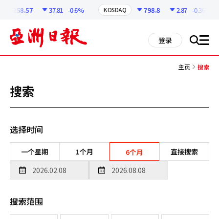
코
인
6258.57
37.81
-0.6%
798.8
2.87
-0.36%
KOSDAQ
정
보
all
登录
搜
men
索
主页
搜索
搜索
选择时间
一个星期
1个月
直接搜索
6个月
搜索范围