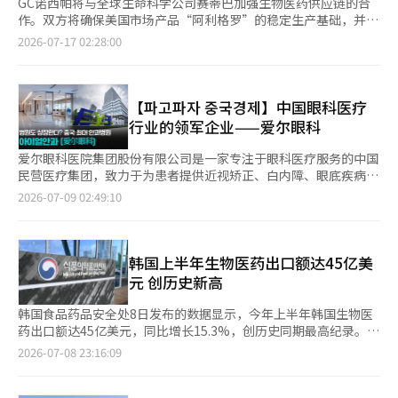
GC诺西帕将与全球生命科学公司赛蒂巴加强生物医药供应链的合
作。双方将确保美国市场产品“阿利格罗”的稳定生产基础，并扩
大下一代生物工艺技术的合作。 GC诺西帕于16日宣布，已与赛蒂
2026-07-17 02:28:00
巴签署了一项关于生物医药生产所需核心耗材的稳定供应体系建设
及下一代生物工艺技术合作的谅解备忘录（MOU）。 此次协议是
在双方合作30周年之际签署的。自1996年首次交易以来，双方在
合作关系的基础上，共享了应对全球生物市场环境变化的合作方
【파고파자 중국경제】中国眼科医疗
案。 根据协议，双方将建立优先供应体系，确保美国市场核心产
行业的领军企业——爱尔眼科
品血液制品阿利格罗生产所需的病毒去除过滤器等核心耗材，以应
对全球供应链的波动。 此外，双方还将利用位于仁川松岛的赛蒂
爱尔眼科医院集团股份有限公司是一家专注于眼科医疗服务的中国
巴亚太快速通道（Fast Trak）中心，扩大对信使核糖核酸
民营医疗集团，致力于为患者提供近视矫正、白内障、眼底疾病、
（mRNA）和细胞基因治疗（CGT）工艺优化技术的支持及培训项
青光眼等全方位眼科诊疗服务。公司于2002年成立，并于2009年
2026-07-09 02:49:10
目。 GC诺西帕的部门负责人申雄表示：“过去30年与赛蒂巴建立
在深圳证券交易所上市，是中国首家上市的眼科医疗机构。经过二
的合作关系，成为GC诺西帕在全球血液制品市场成长的基础。此
十多年的发展，爱尔眼科已在中国及海外建立了庞大的眼科医疗网
次协议将为阿利格罗的全球稳定供应提供保障，同时提升下一代生
络，业务覆盖亚洲、欧洲和北美等地区。凭借标准化医疗体系、专
物医药的开发竞争力。” 另一方面，GC诺西帕自主开发的免疫球
业医疗团队及持续的技术创新，爱尔眼科已成长为全球领先的眼科
韩国上半年生物医药出口额达45亿美
蛋白（IVIG）10%制剂阿利格罗自2023年获得美国食品药品监督
医疗服务集团之一。
元 创历史新高
管理局（FDA）批准以来，仅在去年美国市场的销售额就达到了1
亿600万美元（约合1593亿元人民币）。※ 本报道经人工智能
韩国食品药品安全处8日发布的数据显示，今年上半年韩国生物医
（AI）系统翻译与编辑。
药出口额达45亿美元，同比增长15.3%，创历史同期最高纪录。数
据显示，今年上半年生物医药出口额占韩国医药品出口总额的
2026-07-08 23:16:09
86.5%，成为韩国医药品出口的主力军。 近年来，韩国生物医药出
口保持快速增长。全年出口额由2023年的49亿美元增至2024年的