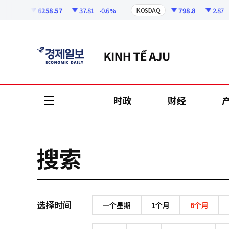
코
인
6258.57
37.81
-0.6%
798.8
2.87
-
KOSPI
KOSDAQ
정
보
时政
财经
all
menu
搜索
选择时间
一个星期
1个月
6个月