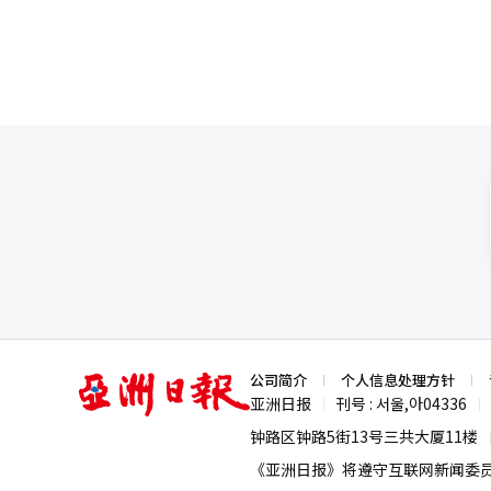
亚
公司简介
个人信息处理方针
洲
亚洲日报
刊号 : 서울,아04336
|
|
日
报
钟路区钟路5街13号三共大厦11楼
《亚洲日报》将遵守互联网新闻委