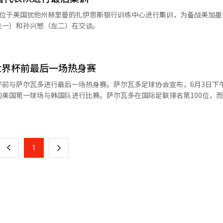
3名，终于在此次比赛中实现了她的首个冠军。夺冠后，她咬着嘴唇流下了
在位于美国犹他州赫里曼的扎伊恩斯银行训练中心进行集训，为备战美加墨
左一）和孙兴慜（左二）在交谈。
此我努力争取第一。”她还提到：“去年没有夺冠让我感到遗憾。通过冬
军。” 金敏宣在比赛初期的四个洞中出现了3个柏忌，感
 朴惠俊以总成绩13个小鸟、203杆获得第三名，金秀
智以总成绩
世界杯前最后一场热身赛
※ 本报道经人工智能（AI）系统翻译与编辑。
前与萨尔瓦多进行最后一场热身赛。萨尔瓦多足球协会宣布，6月3日下
美国第一球场与韩国队进行比赛。萨尔瓦多在国际足联排名第100位，
世界杯。韩国队曾在2023年6月与萨尔瓦多交手，结果1比1战平。此次比
页
拔1356米，与韩国队将在墨西哥瓜达拉哈拉（海拔1571米）进行小组
高球员的身体适应能力。洪明甫教练将于16日在光化门的粉丝节上公布世
一
州盐湖城进行为期约20天的集训，期间将进行战术训练和高海拔适应训练
上
1
下
 本报道经人工智能（AI）系统翻译与编辑。
一
页