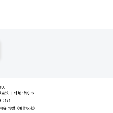
责人
梁圭铉
地址 : 首尔市
|
-2171
容, 均受《著作权法》