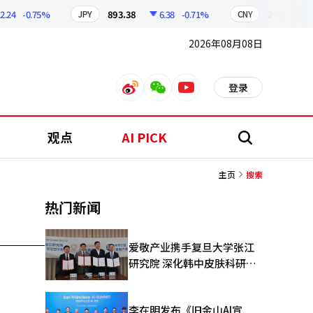
.24
-0.75%
893.38
6.38
-0.71%
209.17
JPY
CNY
2026年08月08日
登录
weibo
weixin
youtube
观点
AI PICK
搜
索
主页
搜索
热门新闻
爱敬产业携手复旦大学张江
研究院 深化韩中皮肤科研合
作
李在明发布《旧金山AI宣