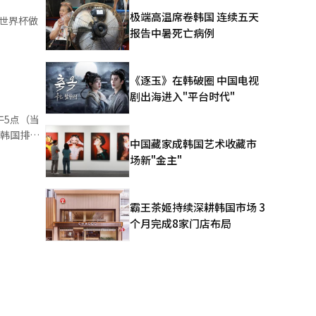
眼泪，随
极端高温席卷韩国 连续五天
世界杯做
报告中暑死亡病例
季集训，我
《逐玉》在韩破圈 中国电视
剧出海进入"平台时代"
午5点（当
而韩国排名
中国藏家成韩国艺术收藏市
赛的重点是
场新"金主"
赛的环境相
界杯最终名
，随后于6
霸王茶姬持续深耕韩国市场 3
个月完成8家门店布局