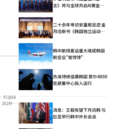
言》将与全球共启AI黄金时
代
二十余年寻访安重根足迹 金
月培新书《韩国独立运动圣
地：向旅顺口追问历史》出
版
韩中航线客运量大增成韩国
航空业"香饽饽"
热浪持续侵袭韩国 首尔4000
处避暑中心投入运行
）打出68
202杆）
消息：王毅有望下月访韩 与
赵显举行韩中外长会谈
，最终获得
球技巧。