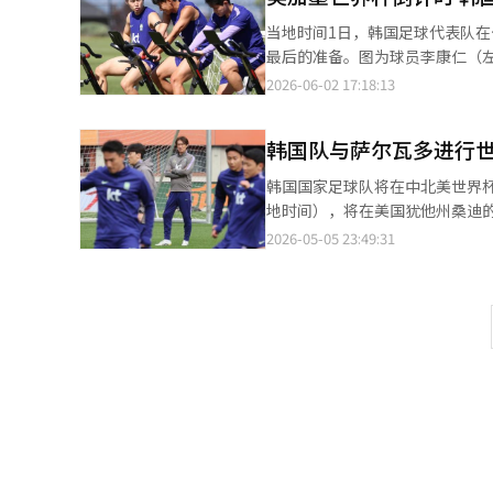
自出道以来，徐喬琳四次进入前
当地时间1日，韩国足球代表队
后还流鼻血。 在接受媒体采访时，徐喬琳表示：“这是我第四次进入冠军组，之前三次都是以亚军结束。如果这次也
最后的准备。图为球员李康仁（
以亚军结束，我会非常失望，因
2026-06-02 17:18:13
的心态更加坚定，技术也有了很大提升，这让我能够赢得冠
到非常遗憾。尽管她希望逆转夺冠，但最终只能满足于第二名。
智以12个小鸟、204杆获得第四名。 在本次比赛中，曾挑战KLPGA巡回赛历史上首次单场比赛5冠的朴敏
韩国队与萨尔瓦多进行
5个小鸟、211杆并列第25名。
韩国国家足球队将在中北美世界杯
地时间），将在美国犹他州桑迪的
第25位。萨尔瓦多未能晋级本届
2026-05-05 23:49:31
适应高海拔环境。比赛场地位于海
似。通过这场比赛，球队希望提
单。18日，球队将前往美国犹他
月5日进入墨西哥瓜达拉哈拉。※