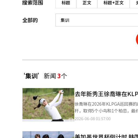
搜索范围
标题
正文
标题+正文
全部的
‘集训’
新闻
3
个
去年新秀王徐喬琳在KL
徐喬琳在2026年KLPGA巡回
杆，取得5个小鸟和1个柏忌，最终
一杆，成功夺冠。 此次胜利使徐喬琳在积分榜上从并列第11位跃升至单独第1位。同时，她获得的奖金为2亿7000万
2026-06-08 01:57:00
韩元，使她在奖金排名中也从第10位跃升至第1位（5
台，尽管去年参加了30场比赛未
美加墨世界杯倒计时 韩
新秀奖。今年4月，她在更西安公