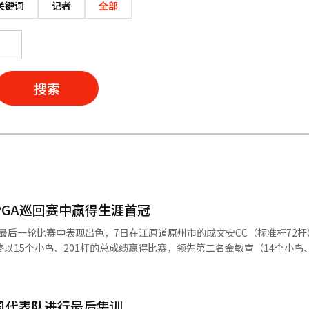
关键词
记者
全部
搜索
PGA巡回赛中赢得生涯首冠
赛的最后一轮比赛中表现出色，7日在江原道原州市的成文安CC（标准杆72杆
以15个小鸟、201杆的总成绩赢得比赛，领先第二名金敏宣（14个小鸟、
亿3574万5714韩元）。 徐喬琳于2024年首次登上KLPGA舞
能夺冠，但在K-食品诺尔布·华美大师赛和S-OIL锦标赛中接连获得亚军
国代表队进行最后集训
开赛中获得第二名，5月在E1慈善公开赛中获得第三名，展现了出色的击