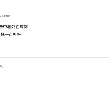
ws.com
告中暑死亡病例
要低一点杠杆
载。