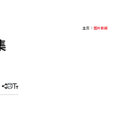
主页
图片新闻
集
分
打
调
享
印
整
文
大
章
小