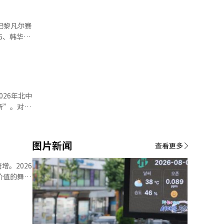
国巴黎凡尔赛
G、韩华生
赛两个阶
，采用单败
26年北中
LG夺冠，
所”。对于
赛，希望
观光部的特
面事件接连
图片新闻
查看更多
军归属备受
度疲惫和失
。2026
上，教练的
价值的舞
致命隐患。
文化体育观
在成（美因
事件接连发
色。因此，
失望情绪达