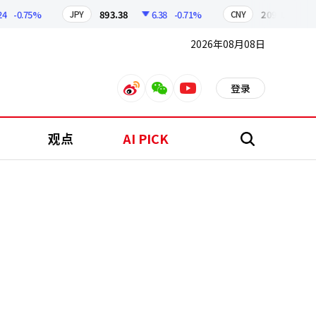
0.75%
893.38
6.38
-0.71%
209.17
1.79
JPY
CNY
2026年08月08日
登录
weibo
weixin
youtube
观点
AI PICK
搜
索