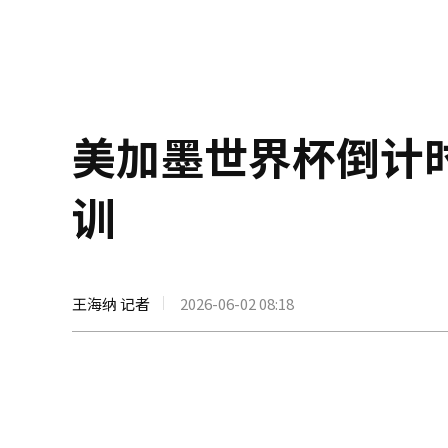
美加墨世界杯倒计
训
王海纳 记者
2026-06-02 08:18