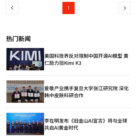
遇”概念的手工剪贴风格图形和手写风格的标志设计，自2024年
而是强调“体验式消费”。特别是针对外国VIP客户的定制服务扩
足国内消费者的需求。 菲利普莫里斯计划通过新产品加强其特殊
推出后应用于儿童馆。 乐天百货设计部负责人朴智英表示：“设
上
1
下
展和K-内容体验元素的结合，被视为与竞争对手差异化的战略。
混合系列，并提高对细分市场的响应能力。 新世界免税店独家销
计不仅限于视觉，而是应用于各种元素，扩展了客户体验，这是我
近期，国内主要百货公司积极吸引外国游客，Galleria则专注于奢
售‘아누아X케데헌’ 新世界免税店宣布，在明洞店推出‘아누
们在2026年iF奖中取得好成绩的原因。”她还表示：“我们将继续
一
侈品馆的高端形象，致力于吸引高附加值客户群。考虑到VIP客户
아’与‘케데헌’的合作快闪店，持续至4月底。 此次快闪店将独
提供差异化的客户体验，推动设计创新。” Galleria百货三楼翻新
比例较高，分析认为其核心策略是通过提高客单价来改善盈利能
家展示20种合作商品，其中包括8种仅供海外销售的产品。 活动期
吸引新客户 Galleria百货宣布，通过翻新首尔狎鸥亭洞名品馆三
力。※ 本报道经人工智能（AI）系统翻译与编辑。
页
间，顾客可参与抽奖和领取赠品活动。 ※ 本报道经人工智能
楼，展示新的变化。 名品馆三楼最近开设了旅行品牌Rowlow，随
热门新闻
（AI）系统翻译与编辑。
后是Musinsa Empty、ADER error、Platform Place、GBH和
Gelato Pique等品牌。 随着消费趋势从“购买中心”转向“体验
中心”，重新配置楼层空间是此次翻新的核心。 从原有的奢侈鞋
美国科技界反对限制中国开源AI模型 黄
类空间转向时尚和生活方式中心，旨在吸引年轻消费者和外国游
仁勋力挺Kimi K3
客。 韩华Galleria相关人士表示：“此次翻新是为了扩大2030年
代客户和外国游客等新客户的多元化组合。”并表示：“未来将推
出更多品牌以满足更多客户的品味和趋势。” 乐天世界塔2月访客
创新高 乐天物产宣布，上个月乐天世界塔和购物中心的访客约490
万人，创下历史2月访客新高。 尽管2月通常被视为零售业的淡
爱敬产业携手复旦大学张江研究院 深化
季，但乐天世界塔通过在户外草坪广场举办“2026乐天灯光
韩中皮肤科研合作
节”吸引了大量访客。 上个月塔和购物中心的日均访客约17万
人，比去年同期增长20%。特别是2月第三个周末的21日至22日，
访客约41万人，接近每年12月周末的平均访客数。 因此，乐天百
货蚕室店上个月2030年代客户数量同比增长超过20%，外国人销
李在明发布《旧金山AI宣言》将与全球
售额增长超过65%。 “2026乐天灯光节”将持续到8日。 CJ Olive
共启AI黄金时代
Young全球商城季节促销 CJ Olive Young宣布，其全球商城将于7
日前进行今年首次“季节促销”。该促销每年3月、6月、9月和12