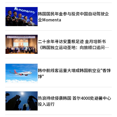
月举行，特色是提供韩国热门美容产品的国家定制优惠。 Olive
Young全球商城借助K美容的全球人气，成为新兴品牌的国际推广
平台。去年首次季节促销的订单金额同比增长107%，参与品牌数
韩国国民年金参与投资中国自动驾驶企
量比2021年增加了三倍以上。 此次促销提供从春季保湿基础产品
业Momenta
到彩妆、健康产品的多样化K生活方式产品。活动期间，每天选出
4至7种商品进行额外折扣的“今日特价”，并有Numbers In、
Round Lab、Pyu等品牌参与。特别为北美地区客户准备了防晒产
品专题展，强化了区域定制策划。 全球客户的优惠券福利也有所
二十余年寻访安重根足迹 金月培新书
扩大。根据日本、美国、加拿大等访问地区，提供30%以上折扣的
《韩国独立运动圣地：向旅顺口追问历
购物车优惠券。可与应用程序专用的20%限量优惠券叠加使用。首
次购买客户还可获得额外折扣。 ※ 本报道经人工智能（AI）系统
史》出版
翻译与编辑。
韩中航线客运量大增成韩国航空业"香饽
饽"
热浪持续侵袭韩国 首尔4000处避暑中心
投入运行