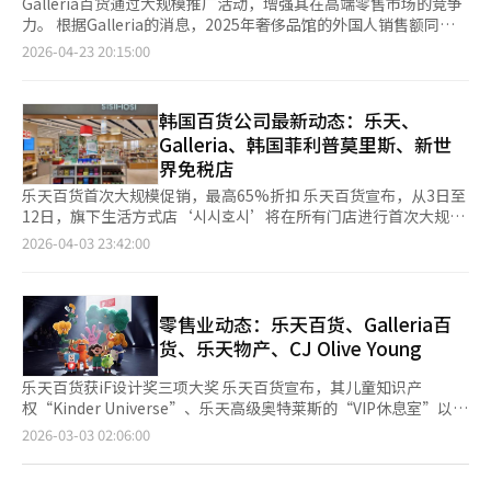
Galleria百货通过大规模推广活动，增强其在高端零售市场的竞争
力。 根据Galleria的消息，2025年奢侈品馆的外国人销售额同比
增长约30%，其中VIP客户占了一半。这表明外国VIP客户的影响力
2026-04-23 20:15:00
正在扩大。 为应对这一变化，Galleria加强了针对外国人的定制服
务。从24日到下月6日，首尔奢侈品馆将举办“Luxury Hall in
Seoul”全球推广活动。新加入全球会员的客户可获得5%折扣券
韩国百货公司最新动态：乐天、
和饮料兑换券，消费超过50万韩元可获赠7%商品券。此外，使用
Galleria、韩国菲利普莫里斯、新世
台湾支付服务进行30万至300万韩元的消费可享受最高20%的商品
界免税店
券优惠。 此次活动特别将原本仅限于本国顶级客户的个性化购物
服务“PSR”扩展到全球会员的高级外国客户。PSR提供私人空间
乐天百货首次大规模促销，最高65%折扣 乐天百货宣布，从3日至
和专业造型师咨询，旨在提升客户的购物体验。Galleria计划通过
12日，旗下生活方式店‘시시호시’将在所有门店进行首次大规模
此举提高外国VIP客户的停留时间和购买转化率。 为加强高端生活
促销。 此次促销涵盖6家门店的330多个品牌，提供3800多种商
2026-04-03 23:42:00
方式体验，还将与高端美容沙龙Jenny House合作，为消费达到一
品，折扣最高可达65%。 参与品牌包括以植物性原料为主的‘희
定金额的客户提供美发和化妆服务，并于5月3日至4日举办K-明星
녹’、拥有70年历史的‘일광전구’、以及以独特图案和色彩著称
造型体验项目。该项目旨在让外国游客体验韩国明星的造型，预计
的‘키티버니포니’等。 活动期间，消费满5万韩元的前800名顾客
将引起高度关注。 利用K-内容的快闪店也是此次活动的核心元
可获得5000韩元的现场折扣券，消费满10万韩元的顾客可获得精
零售业动态：乐天百货、Galleria百
素。时尚领域将独家展示新锐设计师品牌“Surge”的系列，并通
选‘幸运盒’。 Galleria百货推出‘五感所’快闪店 Galleria百货
货、乐天物产、CJ Olive Young
过现代化的韩服品牌“Yojumien”快闪店介绍韩国时尚的多样
宣布，在首尔名品馆推出国内品牌‘五感所’的快闪店，营业至9
性。 美妆领域，利基香水品牌“Salon de Nevaeh”和传统工艺品
日。 ‘五感所’的产品以青铜为材料，音色清澈深邃，适合冥
乐天百货获iF设计奖三项大奖 乐天百货宣布，其儿童知识产
牌“Gaya Art”将参与，打造皇室概念的体验空间。访客可体验香
想。产品价格从5万韩元到100万韩元不等。 Galleria表示，随
权“Kinder Universe”、乐天高级奥特莱斯的“VIP休息室”以及
水和传统工艺结合的内容，并参与多种互动活动。 美食领域也加
着‘心灵健康’趋势的兴起，冥想受到越来越多人的关注，因此推
Time Villas的网页在2026年iF设计奖中获得了大奖。 iF设计奖与
页
2026-03-03 02:06:00
强了以K-食品为中心的体验内容。包括11个品牌参与的快闪店将
出此快闪店。 韩国菲利普莫里斯推出‘센티아 제스티 레드’ 韩国
德国的红点奖和美国的IDEA并称为世界三大设计奖。 Kinder
介绍多样的韩国饮食文化，反映了全球市场对K-食品日益增长的兴
菲利普莫里斯宣布推出‘센티아 제스티 레드’，这是为IQOS Iluma
Universe在品牌与传播设计类别中获奖，其特色是“意外相
一
趣。 业内人士注意到，Galleria此次活动不仅是简单的折扣活动，
系列设计的新产品。 该产品扩展了现有的特殊混合系列，旨在满