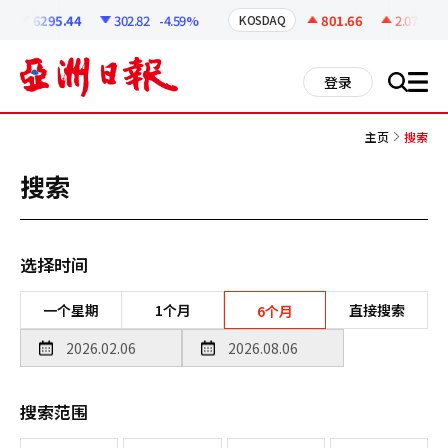
코
인
6295.44
302.82
-4.59%
801.66
2.07
+0.2
KOSDAQ
정
보
all
登录
搜
men
索
主页
搜索
搜索
选择时间
一个星期
1个月
直接搜索
6个月
搜索范围