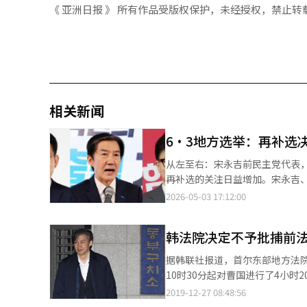
《 亚洲日报 》 所有作品受版权保护，未经授权，禁止转
相关新闻
6·3地方选举：再补选
从左至右：宋永吉前民主党代表，
再补选的关注日益增加。宋永吉
消息，再补选确定的选区共有14
2026-05-03 17:12:00
甲、大邱达城、仁川延寿甲、仁
忠南牙山乙、全北群山金堤扶安、
韩法院决定不予批捕前
东勋前国民力量代表（釜山北甲
创新党代表（京畿平泽）、李珍
据韩联社报道，首尔东部地方法院27
成为六届议员。 曹国选择的京
10时30分起对曹国进行了4小时
在妍、自由与团结候选人黄教安
担任青瓦台民政首秘期间滥用职权，阻
2019-12-27 08:48:56
之差获胜。然而，如果曹国未能
有存在毁灭证据与逃逸之虞，考