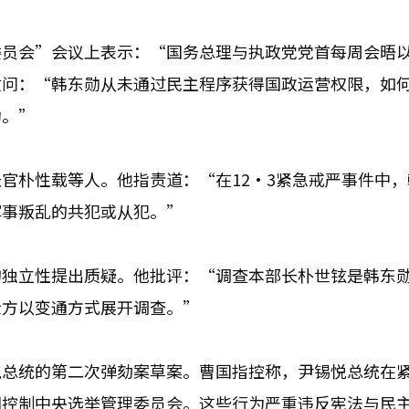
委员会”会议上表示：“国务总理与执政党党首每周会晤
质问：“韩东勋从未通过民主程序获得国政运营权限，如
为。”
官朴性载等人。他指责道：“在12·3紧急戒严事件中，
军事叛乱的共犯或从犯。”
的独立性提出质疑。他批评：“调查本部长朴世铉是韩东
检方以变通方式展开调查。”
悦总统的第二次弹劾案草案。曹国指控称，尹锡悦总统在
图控制中央选举管理委员会。这些行为严重违反宪法与民