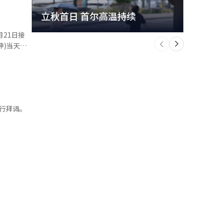
古浦市场作
立秋首日 首尔高温持续
极端
民力量将在
国或对其不
方格局，候
个
为三方或两
前
一
学会会长赵
下
力，单一化
些地区，反
非常惨淡，
能（AI）
进行拜谒。