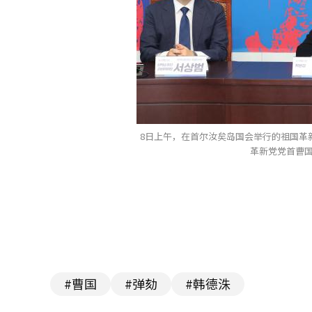
8日上午，在首尔汝矣岛国会举行的祖国革
革新党党首曹国
#曹国
#弹劾
#韩德洙