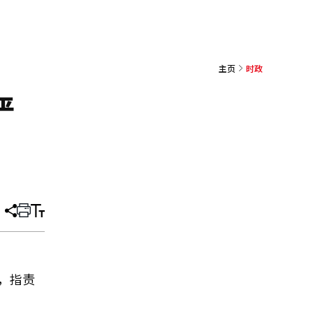
主页
时政
严
分
打
调
享
印
整
文
大
章
小
，指责