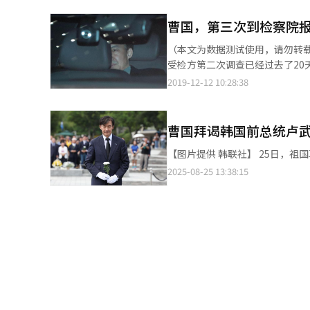
份参选，继续进行竞选活动。民主
于批捕嫌疑人。 据悉，检方在逮捕必要性审查中主张，青瓦台独立监察组的资料已被销毁，曹国有销毁证据或逃逸之
为首次竞选活动地点，并表示“
曹国，第三次到检察院
虞，因此有批捕必要。而曹国方
前国家报勋部部长朴民植和前KB
捕直诉。 27日上午，前
（本文为数据测试使用，请勿转载） 前法务部长官曹国(54岁)11日第三次到检察机关接受调查。这距离
选人之间的单一化可能决定选举
受检方第二次调查已经过去了20天。 据检察厅透露，首尔中央地方检察厅反腐败调查2部(部长检察官高
方格局。京畿平泽若一方推出单
午9时30分至下午6时以嫌疑人身份传唤调查了前长官曹国。 
2019-12-12 10:28:38
元彬在接受《亚洲经济》采访时
右回家了。 检察机关在此次调查中可能向曹前长官询问了之前掌握的证据资料。 此前，曹前长官在上个月14日结束
讨论将基于民意调查正式展开。
第一次调查后，通过律师团表明
对党未能推出足够有竞争力的候选
我判断在这种情况下，一一答复和解释是可恶的，也是不必
曹国拜谒韩国前总统卢
系统翻译与编辑。
应。 检方表示，将研究是否继续传唤调查，包括是否陈述在内，今天的调查内容将根据有关规定和刑事案件公开审议
【图片提供 
委员会的审议结果
2025-08-25 13:38:15