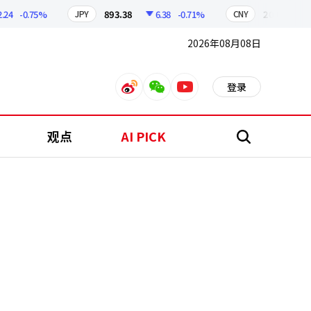
-0.75%
893.38
6.38
-0.71%
209.17
1.
JPY
CNY
2026年08月08日
登录
weibo
weixin
youtube
观点
AI PICK
搜
索