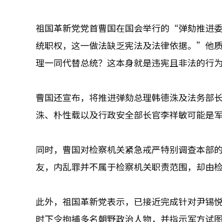
祖国革新党党首曹国在国会举行的“弹劾推进
统职权，这一做法缺乏宪法及法律依据。”他
理一同代替总统？这本身就是违宪且非法的行
曹国还宣布，将推进弹劾总理韩德洙及法务部长
洙、朴性载以及行政安全部长官李祥敏可能是
同时，曹国对检察机关紧急戒严特别调查本部
友，内乱罪并不属于检察机关职责范围，却由
此外，祖国革新党表示，已接近完成针对尹锡
时下令拘捕多名朝野政治人物，并指示军方试