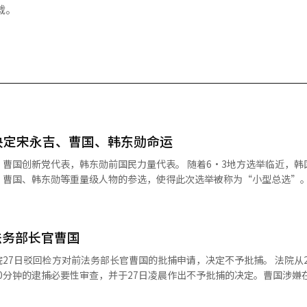
载。
决定宋永吉、曹国、韩东勋命运
曹国创新党代表，韩东勋前国民力量代表。 随着6·3地方选举临近，韩
、曹国、韩东勋等重量级人物的参选，使得此次选举被称为“小型总选”。
个。再选区包括京畿平泽和全北群山、金堤、扶安甲等2个地区。补选区
川桂阳乙、光州光山乙、蔚山南甲、京畿安山甲、京畿河南甲、忠南公州
济州西归浦等12个地区。 此次选举中，是否有重量级人物进入国会备受
法务部长官曹国
）、宋永吉前民主党代表（仁川延寿甲）、李光宰前江原知事（京畿河南
淑前广播通信委员会委员长（大邱达城）等人均参与竞选。特别是宋永吉
日驳回检方对前法务部长官曹国的批捕申请，决定不予批捕。 法院从26日上午
畿平泽成为最大战场。民主党候选人金容男、国民力量候选人柳义东、进步
20分钟的逮捕必要性审查，并于27日凌晨作出不予批捕的决定。曹国涉嫌在
加入，预计形成“五方对决”。曹国在社交媒体上表示，他将全力以赴，争
碍检方独立监察组对釜山市前副市长柳在洙的腐败嫌疑调查。 法院方面认为没
重返国会，可能对党造成打击。 韩东勋参选的釜山北甲同样备受关注。他
虑到嫌疑人供述的内容及态度、嫌疑人的配偶已被批捕等，以及犯罪的严