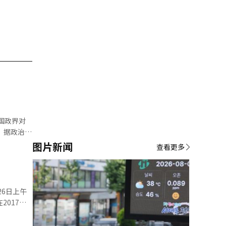
国政界对
 据政治圈
包括釜山北
图片新闻
查看更多
扶余青阳、
期待。韩
甲）、曹国
若当选，将
党候选人金
2017年
取以3票
以无党籍身
重性，不至