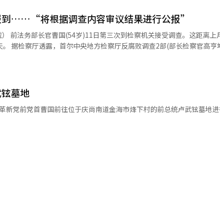
党则战略性地提名了前青瓦台AI未来规划首席秘书河正宇。河正宇选择
首先与家乡居民见面，告诉他们‘北区的儿子回来了’是我的责任”。国
报到……“将根据调查内容审议结果进行公报”
面否认了大部分的指控事项。预计检方将在进一步调查后再次提请批捕曹
S记者李英风之间进行党内竞选。 由于主要地区形成重量级人物对决的多
法务部长官曹国走出首尔东部拘留所。 【图片提供 韩联社】
上月21日接
结果。釜山北甲可能因韩东勋与国民力量候选人之间的单一化而重新调整
亨坤)当天上
一候选人，另一方的票数分散将不可避免。 整体选情仍不明朗。韩国政党
赵前长官结束了嫌疑人审问和阅览调查报告，晚上8点左
表示：“目前尚难以判断选举趋势。根据曹国和韩东勋在各自选区的竞争
”在其他地区，政党格局可能比人物更具影响力。赵会长分析称：“在某
了拒绝陈述的意向。他在发给记者的短信中说，我接受这样的调查，心情
人。由于小选区制的特性，最终可能会集中于两党。”※ 本报道经人工智
要的。 当日，记者仍无法确定是否对检察官的讯问作出回
武铉墓地
韩联社】 25日，祖国革新党前党首曹国前往位于庆尚南道金海市烽下村的前总统卢武铉墓地
公布。 【图片提供 韩联社】