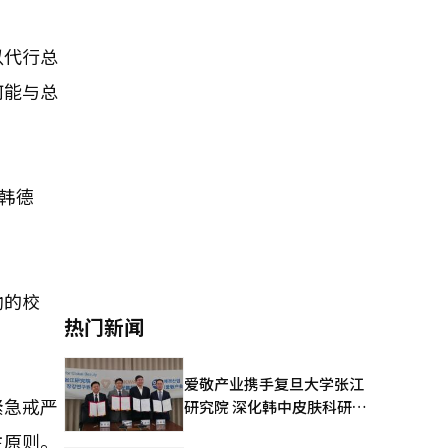
以代行总
何能与总
韩德
勋的校
热门新闻
爱敬产业携手复旦大学张江
紧急戒严
研究院 深化韩中皮肤科研合
作
主原则。