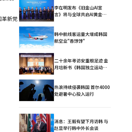
李在明发布《旧金山AI宣
言》将与全球共启AI黄金时
国革新党
代
韩中航线客运量大增成韩国
航空业"香饽饽"
二十余年寻访安重根足迹 金
月培新书《韩国独立运动圣
地：向旅顺口追问历史》出
版
热浪持续侵袭韩国 首尔4000
处避暑中心投入运行
消息：王毅有望下月访韩 与
赵显举行韩中外长会谈