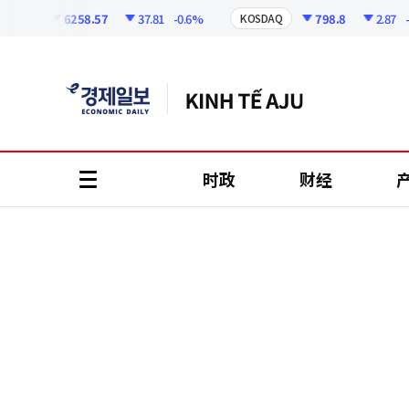
코
인
6258.57
37.81
-0.6%
798.8
2.87
-0.
SPI
KOSDAQ
정
보
时政
财经
all
menu