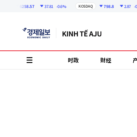
코
인
6258.57
37.81
-0.6%
798.8
2.87
-0.36
I
KOSDAQ
정
보
时政
财经
all
menu