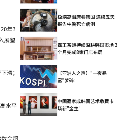
极端高温席卷韩国 连续五天
报告中暑死亡病例
20年3
入展望
霸王茶姬持续深耕韩国市场 3
个月完成8家门店布局
著下滑；
【亚洲人之声】"一夜暴
富"梦碎！
。
中国藏家成韩国艺术收藏市
最高水平
场新"金主"
指数会超