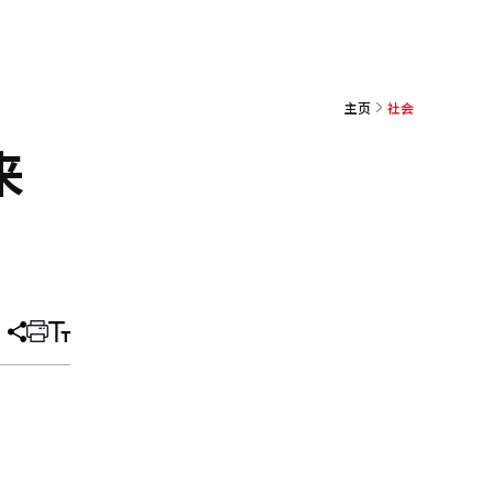
主页
社会
来
分
打
调
享
印
整
文
大
章
小