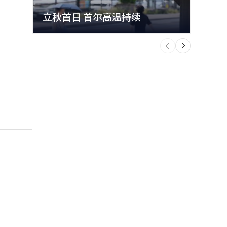
立秋首日 首尔高温持续
极端
个
前
一
下