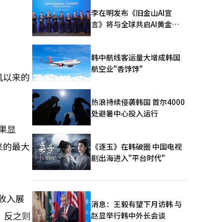
李在明发布《旧金山AI宣
言》将与全球共启AI黄金时
代
韩中航线客运量大增成韩国
航空业"香饽饽"
机以来的
热浪持续侵袭韩国 首尔4000
处避暑中心投入运行
果显
以来的最大
《逐玉》在韩破圈 中国电视
剧出海进入"平台时代"
收入展
消息：王毅有望下月访韩 与
，反之则
赵显举行韩中外长会谈