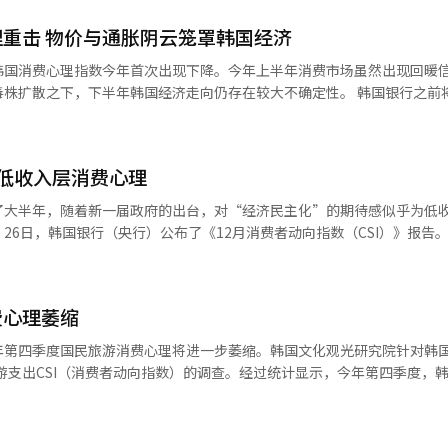
重击 物价与通胀阴云笼罩韩国经济
韩国消费心理指数今年首次出现下降。今年上半年消费市场虽然出现回暖
下，下半年韩国经济走向仍存在较大不确定性。 韩国银行之前将今年经济
继公布了消费心理、产业动向、进出口和就业等相关经济指标。有观察指出
房价与物价上涨，各国加息浪潮临近，国民经济将承受更大压力。 ▲服务业恢复
低收入层消费心理
击。 韩国银行（央行）日前公布的《2021年7月消费者
理指数（CCSI）为103.2，环比减少7.1点。值得注意的是，第四轮疫
了大半年，随着新一届政府的出台，对“经济民主化”的期待感似乎为低
情大流行。数据显示，韩国新冠疫情第一轮爆发时（2020年2至4月）C
26日，韩国银行（央行）公布了《12月消费者动向指数（CSI）》报告
下降8.3点，第三轮（2020年12月）环比下降7.8点。 因防疫等级上调，首尔
9点。CSI超过100时，代表消费者对经济状况抱乐观态度；小于100则
经济统计局方面表示，虽然单日新增确诊病例居高
的100点跌至8月的99点之后，9月99点，10月98点，11月99点，一直
施有所调整，疫苗接种率不断提高，以及电商、外卖等非接触消费市场的
现在生活状况CSI，环比上月下降了2点至85点；而生活状况预期CSI也从
上涨的物价
费心理萎缩
支出预期CSI则分别为94和105，与11月维持相同的水平。代表消费者对
F）预测，房价上涨和通货膨胀将成为全球经济两大主要风险。据《华尔
下滑为65；物价水平预期CSI也从134出现了1点的下跌。但今后经济预期C
第四季度国民旅游消费心理将进一步萎缩。韩国文化观光研究院针对韩国
示，美国今年5月份房价涨幅达到16.6%，达到1987年进行有关统计以
也从84大幅上升为90点。代表消费者对资产价值认知的现在家庭负债CSI指
旅游支出CSI（消费者动向指数）的调查。经过统计显示，今年第四季度，
蓄CSI则滑落了2点至88点；家庭储蓄预期CSI出现了1点的改善，至92
这一数据同比去年第四季度的111分大幅下降20分，而自全球金融危机以
涨幅达到12.97%，创下2002年之后上半年最高涨幅。韩国银行统计的
力，或将出台对低收入层的各种照顾政策，因此低收入阶层的部分指标呈
CSI指数以100分为基准，高于100分说明消费活跃，低于100分则相反。
大学经济学教授李仁镐说， 低利率和房源供应吃紧背
消费阶层，现在生活状况CSI从69跃至76；生活状况预期CSI也出现了6
，比去年同期下降了16分。本次国内旅游CSI指数下落至100分，属2010
了美国的通货膨胀水平，增加其他国家输入型通胀压力。这一结果将首先