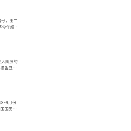
信号，出口
，疫情加
情大流行对
收入阶层的
CSI环比
。报告显
表示消费者
没能突破
扩大，都在
93点下滑
经济状况认
街日报》消
SI则从80
8~9月份
来单月涨幅
数出现了1
韩国国民前
点。另外，由
后，同比最
7月住宅
现出了明显
而韩国国内
点的上升，
年第四季度
导致韩国进