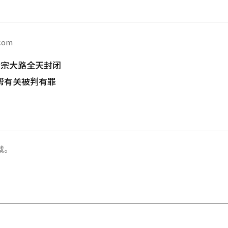
.com
世宗大路全天封闭
帮有关被判有罪
载。