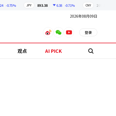
-0.75%
893.38
6.38
-0.71%
209.17
1.79
JPY
CNY
2026年08月09日
登录
weibo
weixin
youtube
观点
AI PICK
搜
索