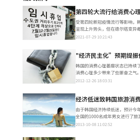
第四轮大流行给消费心理
受第四轮新冠疫情流行等影响，
呈现上升势头，但在德尔塔变异毒株扩散之
增长率展望上调至4%，此后相
2021-07-29 10:21:43
剧或将导致这些指标同时下降，加之
遥遥无期 韩国开发研究院（KDI）经济展望室长郑圭哲说，高强度的防疫措施将造成消费心理萎缩，若疫情不能得到
"经济民主化”预期提振
彻底控制，面对面的服务业、个体户和商贩将首当其冲遭受打
动向调查》报告显示，7月消费者心
韩国的消费心理萎靡状态已持续
消费心理的影响程度要小于前三轮疫
消费心理多少带来了些振奋之气。
下降31.5点，第二轮（2020年9月）环比
示，本月指数维持在和上月相同的9
2012-12-26 18:03:31
市内一家商铺贴出临时停业公告。 【图片提供 韩联社】 韩国银行
多数持消极心理。CSI指数从7月份
不下，但保持社交距离等防疫措
100点大关。显示家庭消费心理的
一定程度上阻止消费指数大幅下降。 ▲房价、物价风险犹存 和波动的消费心理形成对比的，是韩国不断
经济低迷致韩国旅游消
了1点；家庭收入预期CSI和消费
和房价。国际货币基金组织（IM
知的现在经济判断CSI，从66小幅
由于韩国经济持续低迷，预计今年
息，标准普尔（S&P）房价指数显
点跃至85点，就业机会预期CSI
全国的1000名成年男女进行了
的最高纪录。 韩国国民银行7月发布的月度住房价格动向统计数据显示，今年上半年全国住房价格上升9.97%，已经
点的升高，至104点。现在家庭储
往海外旅游的CSI指数为91分。
2013-10-08 11:02:52
超过去年全年涨幅，其中首都城市圈
于新政府在经济民主化方面的努
低值出现在2009年的第四季度。
价格展望指数CSI为129，环比上升2点，连续3个月上涨。 首尔
的好转。月收入低于100万韩元的
旅游CSI指数也徘徊于100分上下
景下，美国房价不断攀升，推升