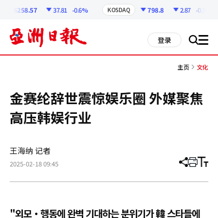
코
인
6258.57
37.81
-0.6%
798.8
2.87
-0.36%
KOSDAQ
정
보
all
登录
搜
men
索
主页
文化
金赛纶辞世震惊娱乐圈 外媒聚焦
高压韩娱行业
王海纳 记者
2025-02-18 09:45
分
打
调
享
印
整
文
大
章
小
"외모·행동에 완벽 기대하는 분위기가 韓 스타들에