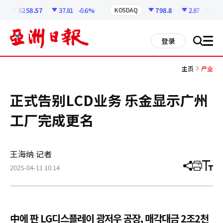
코
인
6258.57
37.81
-0.6%
798.8
2.87
-0.36%
KOSDAQ
정
보
all
登录
搜
men
索
主页
产业
正式告别LCD业务 乐金显示广州
工厂完成更名
王海纳 记者
2025-04-11 10:14
分
打
调
享
印
整
文
大
章
小
中에 판 LG디스플레이 광저우 공장, 매각대금 2조2천