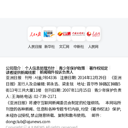
人民日报
新华社
文汇网
中新社
人民网
公司简介
个人信息处理方针
青少年保护政策
著作权规定
新闻稿件投诉负责人
读者提供新闻线索
亚洲日报
刊号 : 서울,아04336
注册日期 : 2014年12月29日
《亚洲
|
|
|
日报》发行人及总编辑 : 郭永吉、梁圭铉
地址 : 首尔市
钟路区钟路5
|
街13号三共大厦11楼
创刊日期 : 2007年11月15日
青少年保护负责
|
|
人 : 王海纳 电话 : 02-739-2171
《亚洲日报》将遵守互联网新闻委员会制定的伦理纲领。
本网站所
|
刊登的各种新闻、信息和各种专题专栏内容, 均受《著作权法》
保护,
未经协议授权, 禁止随意转载、复制和散布使用。
邮件 :
|
dongclub@ajunews.com
Copyright ⓒ AJUNEWS All rights reserved.