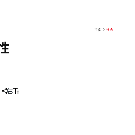
主页
社会
性
分
打
调
享
印
整
文
大
章
小