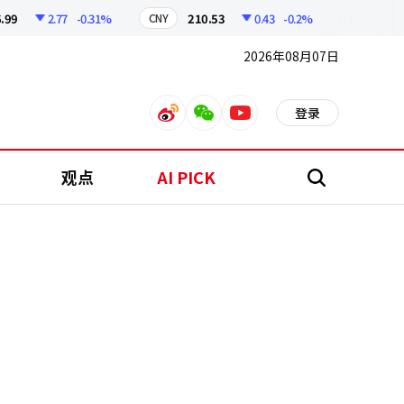
2.77
-0.31%
210.53
0.43
-0.2%
62
CNY
KOSPI
2026年08月07日
登录
weibo
weixin
youtube
观点
AI PICK
搜
索