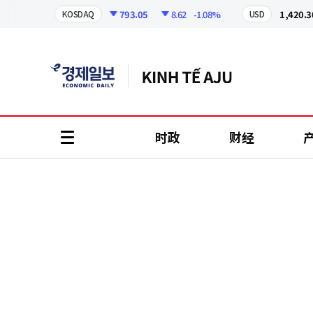
코
인
.81%
793.05
8.62
-1.08%
1,420.30
KOSDAQ
USD
정
보
时政
财经
all
menu