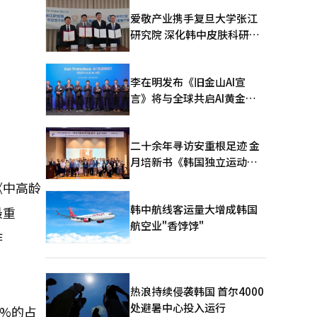
爱敬产业携手复旦大学张江
研究院 深化韩中皮肤科研合
作
李在明发布《旧金山AI宣
言》将与全球共启AI黄金时
代
二十余年寻访安重根足迹 金
月培新书《韩国独立运动圣
地：向旅顺口追问历史》出
《中高龄
版
韩中航线客运量大增成韩国
最重
航空业"香饽饽"
作
热浪持续侵袭韩国 首尔4000
处避暑中心投入运行
5%的占