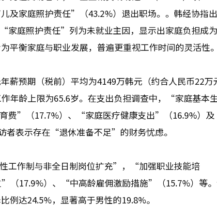
儿及家庭照护责任”（43.2%）退出职场。。韩经协指
%将“家庭照护责任”列为未就业主因，显示出家庭负担成
者为平衡家庭与职业发展，普遍更重视工作时间的灵活性
薪预期（税前）平均为4149万韩元（约合人民币22万
作年龄上限为65.6岁。在支出负担调查中，“家庭基本
育费”（17.7%）、“家庭医疗健康支出”（16.9%）
的受访者表示存在“退休准备不足”的财务忧虑。
“弹性工作制与非全日制岗位扩充”，“加强职业技能培
（17.9%）、“中高龄雇佣激励措施”（15.7%）等
达24.5%，显著高于男性的19.8%。