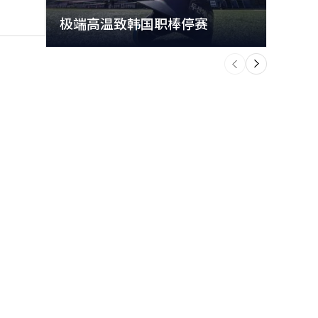
极端高温致韩国职棒停赛
首尔
个
前
一
下