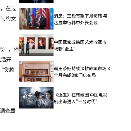
出，在过
消息：王毅有望下月访韩 与
为制约女
赵显举行韩中外长会谈
。
中国藏家成韩国艺术收藏市
元），相
场新"金主"
生活开
霸王茶姬持续深耕韩国市场 3
及“贷款
个月完成8家门店布局
《逐玉》在韩破圈 中国电视
剧出海进入"平台时代"
。调查显