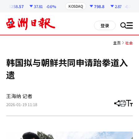
코
인
6258.57
37.81
-0.6%
798.8
2.87
-0.36%
KOSDAQ
정
보
all
登录
搜
men
索
主页
社会
韩国拟与朝鲜共同申请跆拳道入
遗
王海纳 记者
2026-01-19 11:18
分
打
调
享
印
整
文
大
章
小