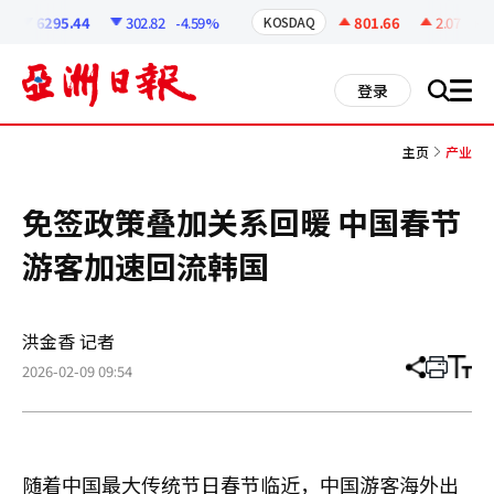
코
인
6295.44
302.82
-4.59%
801.66
2.07
+0.2
KOSDAQ
정
보
all
登录
搜
men
索
主页
产业
免签政策叠加关系回暖 中国春节
游客加速回流韩国
洪金香 记者
2026-02-09 09:54
分
打
调
享
印
整
文
大
章
小
随着中国最大传统节日春节临近，中国游客海外出