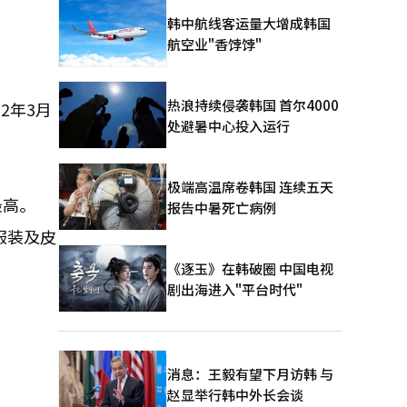
韩中航线客运量大增成韩国
航空业"香饽饽"
热浪持续侵袭韩国 首尔4000
2年3月
处避暑中心投入运行
极端高温席卷韩国 连续五天
最高。
报告中暑死亡病例
服装及皮
《逐玉》在韩破圈 中国电视
剧出海进入"平台时代"
消息：王毅有望下月访韩 与
赵显举行韩中外长会谈