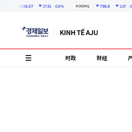
코
인
6258.57
37.81
-0.6%
798.8
2.87
-0.36
I
KOSDAQ
정
보
时政
财经
all
menu