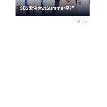
SBS歌谣大战Summer举行
玩水
个
前
一
下