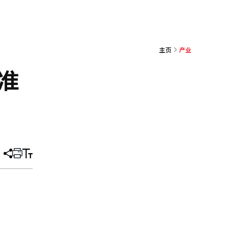
主页
产业
准
分
打
调
享
印
整
文
大
章
小