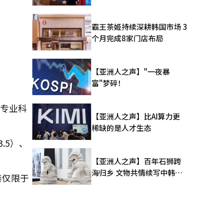
霸王茶姬持续深耕韩国市场 3
个月完成8家门店布局
【亚洲人之声】"一夜暴
富"梦碎！
、专业科
【亚洲人之声】比AI算力更
稀缺的是人才生态
.5）、
【亚洲人之声】百年石狮跨
海归乡 文物共情续写中韩人
善仅限于
文新篇