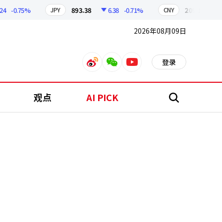
-0.75%
893.38
6.38
-0.71%
209.17
1.79
JPY
CNY
2026年08月09日
登录
weibo
weixin
youtube
观点
AI PICK
搜
索