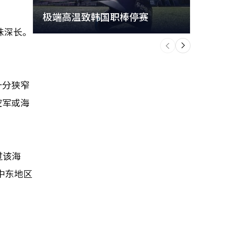
极端高温致韩国职棒停赛
首尔
味深长。
个
前
一
下
十分狭窄
空军或海
过该海
中东地区
。