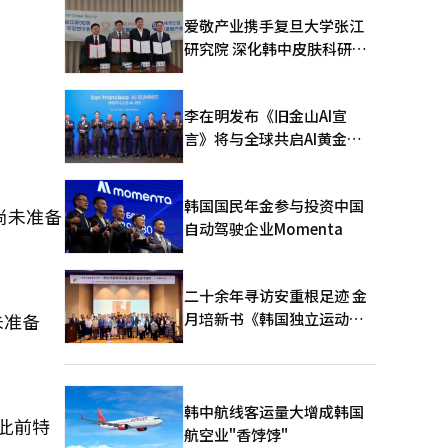
爱敬产业携手复旦大学张江
研究院 深化韩中皮肤科研合
作
李在明发布《旧金山AI宣
言》将与全球共启AI黄金时
代
韩国国民年金参与投资中国
尚未准备
自动驾驶企业Momenta
二十余年寻访安重根足迹 金
月培新书《韩国独立运动圣
未准备
地：向旅顺口追问历史》出
版
韩中航线客运量大增成韩国
此前特
航空业"香饽饽"