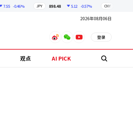
55
-0.46%
898.48
5.12
-0.57%
209.91
1
JPY
CNY
2026年08月06日
登录
weibo
weixin
youtube
观点
AI PICK
搜
索