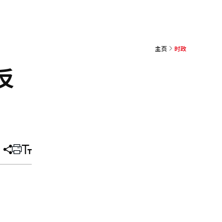
主页
时政
反
分
打
调
享
印
整
文
大
章
小