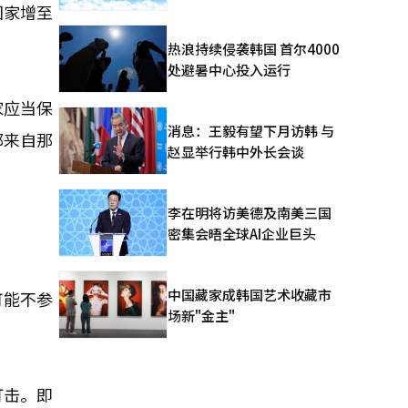
国家增至
热浪持续侵袭韩国 首尔4000
处避暑中心投入运行
家应当保
消息：王毅有望下月访韩 与
都来自那
赵显举行韩中外长会谈
李在明将访美德及南美三国
密集会晤全球AI企业巨头
中国藏家成韩国艺术收藏市
可能不参
场新"金主"
打击。即