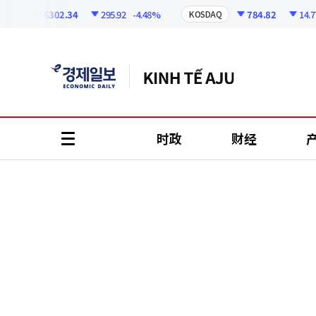
코
인
6302.34
295.92
-4.48%
784.82
14.77
-
KOSDAQ
정
보
时政
财经
all
menu