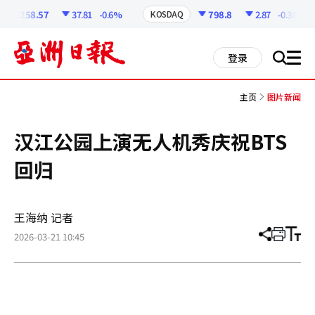
코
인
6258.57
37.81
-0.6%
798.8
2.87
-0.36%
KOSDAQ
정
보
all
登录
搜
men
索
主页
图片新闻
汉江公园上演无人机秀庆祝BTS
回归
王海纳 记者
2026-03-21 10:45
分
打
调
享
印
整
文
大
章
小