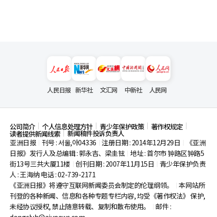
人民日报
新华社
文汇网
中新社
人民网
公司简介
个人信息处理方针
青少年保护政策
著作权规定
新闻稿件投诉负责人
读者提供新闻线索
亚洲日报
刊号 : 서울,아04336
注册日期 : 2014年12月29日
《亚洲
|
|
|
日报》发行人及总编辑 : 郭永吉、梁圭铉
地址 : 首尔市
钟路区钟路5
|
街13号三共大厦11楼
创刊日期 : 2007年11月15日
青少年保护负责
|
|
人 : 王海纳 电话 : 02-739-2171
《亚洲日报》将遵守互联网新闻委员会制定的伦理纲领。
本网站所
|
刊登的各种新闻、信息和各种专题专栏内容, 均受《著作权法》
保护,
未经协议授权, 禁止随意转载、复制和散布使用。
邮件 :
|