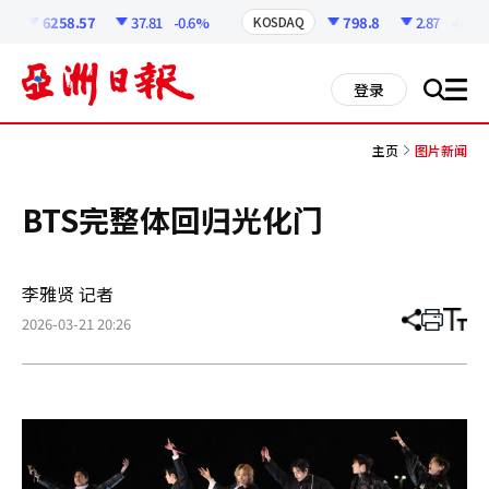
코
인
6258.57
37.81
-0.6%
798.8
2.87
-0.36%
KOSDAQ
정
보
all
登录
搜
men
索
主页
图片新闻
BTS完整体回归光化门
李雅贤 记者
2026-03-21 20:26
分
打
调
享
印
整
文
大
章
小