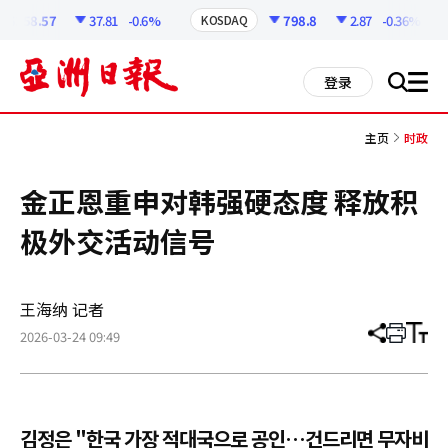
코
인
6258.57
37.81
-0.6%
798.8
2.87
-0.36%
KOSDAQ
정
보
all
登录
搜
men
索
主页
时政
金正恩重申对韩强硬态度 释放积
极外交活动信号
王海纳 记者
2026-03-24 09:49
分
打
调
享
印
整
文
大
章
小
김정은 "한국 가장 적대국으로 공인…건드리면 무자비