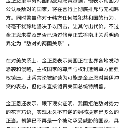
金正恩重申对韩国的敌对政策基调，他表示韩国为
公认最敌对的国家，将在言行上彻底排斥与无视韩
方。同时警告称对于韩方任何触犯共和国的行为，
将毫不犹豫地坚决予以回击，让其付出代价。不过
金正恩未提及是否已通过修宪正式将南北关系明确
界定为“敌对的两国关系”。
在对美关系上，金正恩表示美国正在世界各地发动
恐袭和侵略，主权国家的尊严与权利遭到单方面强
权镇压。此番言论被解读为可能是金正恩对美伊冲
突的表态，但他未直接谴责美国总统特朗普。
金正恩还表示，眼下现实证明，我国拒绝敌对势力
的花言巧语，实现永久不可逆的拥核决定是多么的
正当。朝鲜已不再是一个被动承受威胁的国家，具