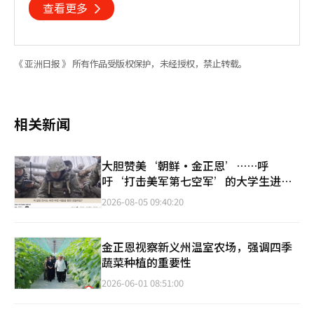
查看更多
《 亚洲日报 》 所有作品受版权保护，未经授权，禁止转载。
相关新闻
大胆赞美‘朝鲜·金正恩’……呼
吁‘打击美军第七空军’的大学生进步
联合会，YouTube震惊实情
2026-08-05 09:40:20
金正恩视察新义州温室农场，强调四季
蔬菜种植的重要性
2026-06-01 08:51:00