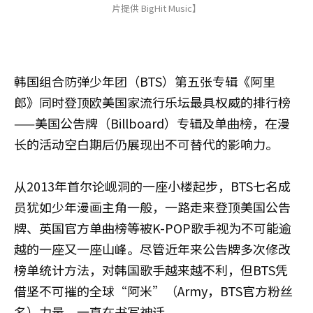
片提供 BigHit Music】
韩国组合防弹少年团（BTS）第五张专辑《阿里
郎》同时登顶欧美国家流行乐坛最具权威的排行榜
——美国公告牌（Billboard）专辑及单曲榜，在漫
长的活动空白期后仍展现出不可替代的影响力。
从2013年首尔论岘洞的一座小楼起步，BTS七名成
员犹如少年漫画主角一般，一路走来登顶美国公告
牌、英国官方单曲榜等被K-POP歌手视为不可能逾
越的一座又一座山峰。尽管近年来公告牌多次修改
榜单统计方法，对韩国歌手越来越不利，但BTS凭
借坚不可摧的全球“阿米”（Army，BTS官方粉丝
名）力量，一直在书写神话。