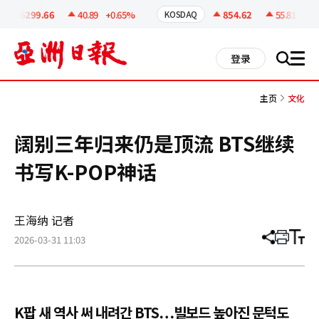
코
인
6299.66
40.89
+0.65%
854.62
55.81
+6.99
KOSDAQ
정
보
all
登录
搜
men
索
主页
文化
阔别三年归来仍是顶流 BTS继续
书写K-POP神话
王海纳 记者
2026-03-31 11:03
分
打
调
享
印
整
文
大
章
小
K팝 새 역사 써 내려간 BTS…빌보드 높아진 문턱도