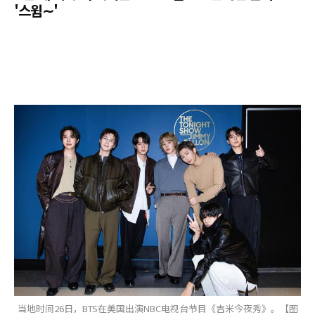
'스윔∼'
当地时间26日，BTS在美国出演NBC电视台节目《吉米今夜秀》。【图