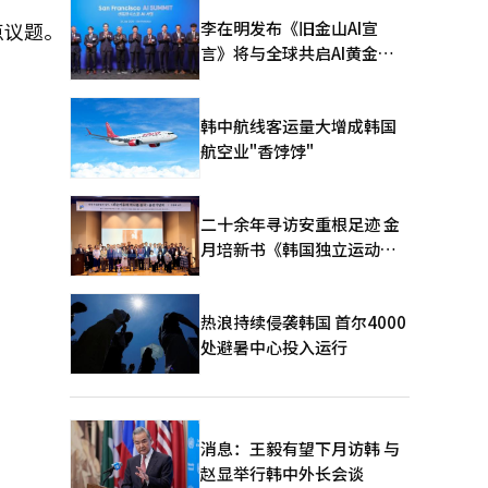
李在明发布《旧金山AI宣
点议题。
言》将与全球共启AI黄金时
代
韩中航线客运量大增成韩国
航空业"香饽饽"
二十余年寻访安重根足迹 金
月培新书《韩国独立运动圣
地：向旅顺口追问历史》出
版
热浪持续侵袭韩国 首尔4000
处避暑中心投入运行
消息：王毅有望下月访韩 与
赵显举行韩中外长会谈