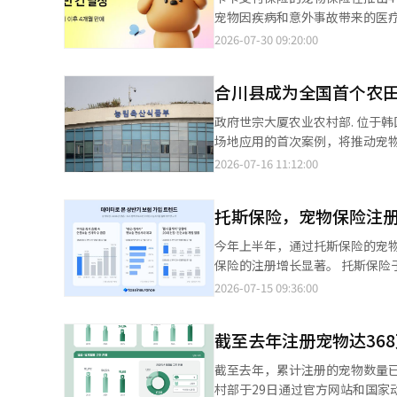
宠物因疾病和意外事故带来的医疗费用负担。 根据30日卡卡支付保险对宠物保险加
岁宠物占39%，1岁占23%，2
2026-07-30 09:20:00
至3岁的宠物。 加入者中，选择手术住院型的比例最高，其次是手术门诊型和手术当天型。获得保险金的加入者平均
领取金额为308408韩元。最高的赔
合川县成为全国首个农
分，狗狗占整体加入的80%，猫
犬和马尔济斯犬紧随其后。猫咪方面，韩国短毛猫
政府世宗大厦农业农村部. 位于韩国庆尚南道的合川县成为全国首个指定的农村特化区域。这是农村空间规划在实际
险。该保险对手术当天的医疗费用最
场地应用的首次案例，将推动宠物产业的特化发展
院和门诊费用也在保障范围内。在年保障额度内
《农村空间重构法》指定了一个
2026-07-16 11:12:00
济斯犬为基准，手术当天型和手术
了有效开发、利用和保护农村空间而按功
右。※ 本报道经人工智能（AI
2024年3月实施，旨在应对农
托斯保险，宠物保险注册
划。合川县在今年2月制定了基本规划，并成
现有的宠物主题公园“萌Stay
今年上半年，通过托斯保险的宠
有宠物学院、宠物食品制造和加工体验空
保险的注册增长显著。 托斯保险于15日表示，根据对今年上半年通过托斯应用程序的所属设计师签订的保险合同数
产品和宠物产业，创造新的收入
据分析，宠物保险新合同数量同比增长了8
2026-07-15 09:36:00
宿和工作度假空间，增加生活人口的流入。 将建设连接村庄和设施的步道“平谷安心狗
保障范围扩大的宠物保险产品相继推出，消费者的选择
的咖啡馆和餐厅等地方商业，促进旅游消费转化为居民收入。 
78.1%。上半年销售量前十的
拆除后的土地将建设“平谷共生村森
截至去年注册宠物达36
变额保险注册增长的原因。 按年龄段划分，养老金保险的注册增长率在60岁以上的群体中最高，达135.3%。其次是
划支持合川县的案例在全国范围
50岁107.8%，20岁以下97.
截至去年，累计注册的宠物数量已
项目。 农业农村部农村政策局局长全汉英表示：“合川县作为全国首个特化区域的指定，展示了空间规划能够改变农
上的人群，青年群体也开始通过私人养老金为退休做准备。 健康保
村部于29日通过官方网站和国家
村的蓝图。我们将积极支持这一示