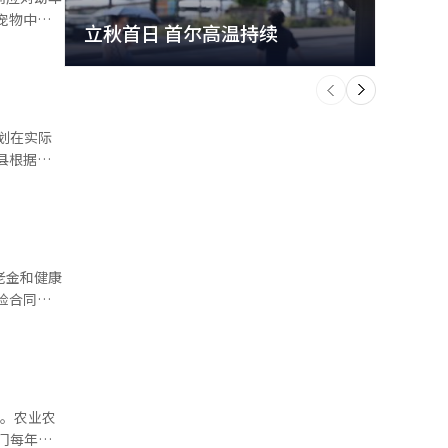
立秋首日 首尔高温持续
极端
入对象为0
个
前
一
下
合犬、博美
费用以及住
地方政府为
万韩元左
间基本规
业区内将设
老金和健康
物伴侣的住
加被解读为
等政府支持
0、60岁以
长。农业农
门每年根
I）系统翻