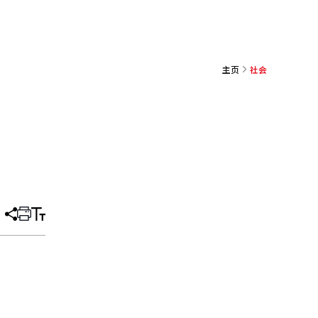
主页
社会
分
打
调
享
印
整
文
大
章
小