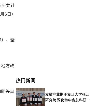
场所共计
月6日）
家）、釜
各地方政
热门新闻
间距等具
爱敬产业携手复旦大学张江
研究院 深化韩中皮肤科研合
作