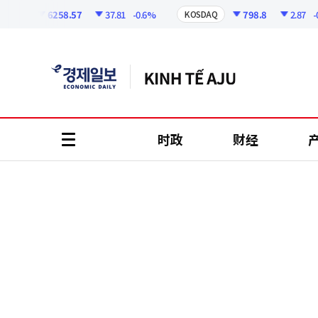
코
인
6258.57
37.81
-0.6%
798.8
2.87
-0.36
I
KOSDAQ
정
보
时政
财经
all
menu