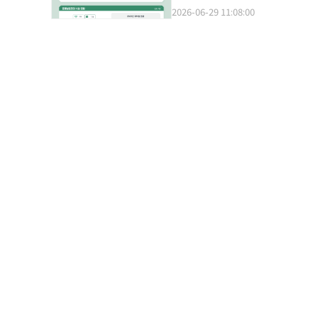
程序使得慢性病患者等能够轻松注册的简易保险增长了44.5
据动物保护法对动物注册现状、
2026-06-29 11:08:00
译与编辑。
59.2%，简易保险注册增长了
调查并发布相关数据。去年新注册
相较于终身保险，健康保险的保费负担相对较低的偏好。 托斯保险
加5.3%，达367万6000只
注也体现在保险注册的趋势中，我
册数量（1万6000只）。这不
译与编辑。
浪和弃养动物（包括犬、猫、兔、
的数量呈逐年下降趋势：2021年为11
7000只，2025年为9万60
分别较前一年增加3.5%和3.8%
（23.8%）、销售业（11.
业的数量则有所减少。农业农村
日益增强。我们将继续提供相关
持。”※ 本报道经人工智能（A