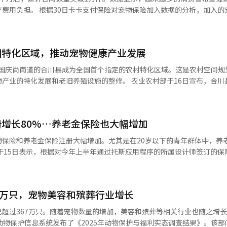
入数据的分析，加入的宠物中，0
岁占20%，3岁占18%。可见，宠物年龄越小，加入比例越高。该产品的加
付案例为治疗先天性疾病门脉分流症，赔付金额约为340万韩元。 按宠物种类划
田特化区域，推动宠物健康产业发展
咪占20%。其中，马尔济斯犬占28%，比熊犬占16%，10公斤以下的混
占42%，英国短毛猫占17%。 卡卡支付保险于今年3月推出宠物保
高保障500万韩元，年保障额度最高可达4000万韩元，MRI和CT检查
和老旧养殖设施的整修。 农业农村部于16日宣布，合川县根据
，投保人可以无限次申请保险金。 以30岁投保人为例，若以1岁马尔
农村复合产业区和一个农村村落保护区为农村特化区域。农村特化区域是
住院型的月保费在7000韩元左右，而包括门诊治疗的手术门诊型则在3
能划分的区域，包括居住、产业、景观和养殖等。 《农村空间重构法》于
）系统翻译与编辑。
村的无序开发和地区消亡危机。全国139个市县正在制定为期10年的农村空
增长80%…养老金保险也大幅增加
为全国首个完成特化区域指定的地方。 此次指定的农村复合产业区将与
”相结合，打造宠物特化的中心。核心设施为“宠物健康共生平台”，该产
物保险和养老金保险注册大幅增加。尤其是在20岁以下的青年群体中，养
间、宠物伴侣的工作度假设施以及综合文化空间等。 合川县计划结合当地农
基础。将利用当地的韩牛和红薯等农产品生产和销售宠物食品，并通过宠
0%。这是调查对象中增幅最高的产品类别。 随着养宠物人群的增加以及
狗路”，以引导游客利用周边
也随之增多。 养老金保险新合同数量也比去年同期增长了
在农村村落保护区，将拆除影响村庄环境的老旧鸡舍。
养老金保险产品中，有六个是变额养老金保险。股市强劲和对理财的关注增
林”，为居民和游客提供休闲场所，改善村庄的景观和居住环境。 农业农村部计
8万只，宠物美容和殡葬行业增长
内推广，提供地方定制的咨询服务，并优先连接农村协议、农村空间整治
5%，40岁69.6%，30岁49.1%。分析认为，除了传统的养老金保险客户群体5
超过367万只。随着宠物数量的增加，美容和殡葬等相关行业也随之增
险新合同数量同比增长16.5%，而相对简单的审核
动物保护信息系统发布了《2025年动物保护与福利实态调查结果》。该部
范模型在全国范围内推广，为农村注入活力。”※ 本报道经人工智能（A