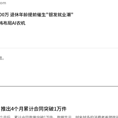
com
00万 退休年龄提前催生"银发就业潮"
韩布局AI农机
载。
推出4个月累计合同突破1万件
4个月后，累计合同数量突破1万件。数据显示，越来越多的消费者希望提