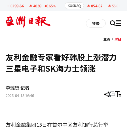
코
인
6299.66
40.89
+0.65%
854.62
55.81
+6.
KOSDAQ
정
보
all
登录
搜
men
索
主页
财经
友利金融专家看好韩股上涨潜力
三星电子和SK海力士领涨
李雅贤 记者
2026-04-15 16:46
分
打
调
享
印
整
文
大
章
小
友利金融集团15日在首尔中区友利银行总行举