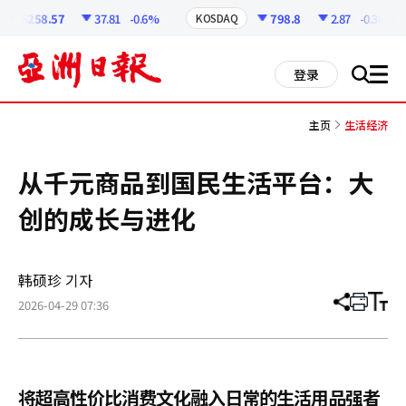
코
인
6258.57
37.81
-0.6%
798.8
2.87
-0.36%
KOSDAQ
정
보
all
登录
搜
men
索
主页
生活经济
从千元商品到国民生活平台：大
创的成长与进化
韩硕珍 기자
2026-04-29 07:36
分
打
调
享
印
整
文
大
章
小
将超高性价比消费文化融入日常的生活用品强者