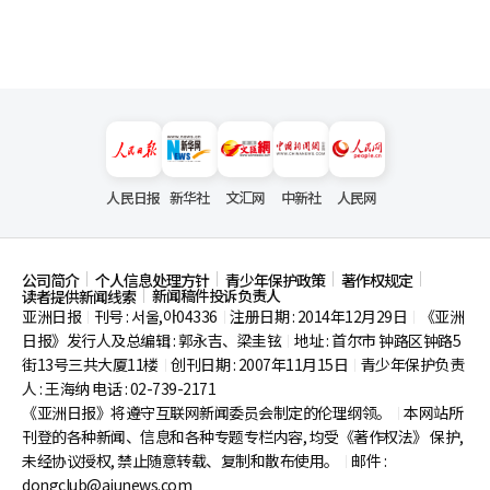
人民日报
新华社
文汇网
中新社
人民网
公司简介
个人信息处理方针
青少年保护政策
著作权规定
新闻稿件投诉负责人
读者提供新闻线索
亚洲日报
刊号 : 서울,아04336
注册日期 : 2014年12月29日
《亚洲
|
|
|
日报》发行人及总编辑 : 郭永吉、梁圭铉
地址 : 首尔市
钟路区钟路5
|
街13号三共大厦11楼
创刊日期 : 2007年11月15日
青少年保护负责
|
|
人 : 王海纳 电话 : 02-739-2171
《亚洲日报》将遵守互联网新闻委员会制定的伦理纲领。
本网站所
|
刊登的各种新闻、信息和各种专题专栏内容, 均受《著作权法》
保护,
未经协议授权, 禁止随意转载、复制和散布使用。
邮件 :
|
dongclub@ajunews.com