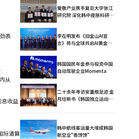
爱敬产业携手复旦大学张江
研究院 深化韩中皮肤科研合
作
强劲表
李在明发布《旧金山AI宣
言》将与全球共启AI黄金时
代
韩国国民年金参与投资中国
。
自动驾驶企业Momenta
内从
二十余年寻访安重根足迹 金
月培新书《韩国独立运动圣
利息收益
地：向旅顺口追问历史》出
版
韩中航线客运量大增成韩国
据国际清算
航空业"香饽饽"