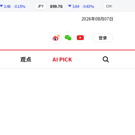
.48
-0.15%
899.76
3.84
-0.43%
210.96
JPY
CNY
2026年08月07日
登录
weibo
weixin
youtube
观点
AI PICK
搜
索