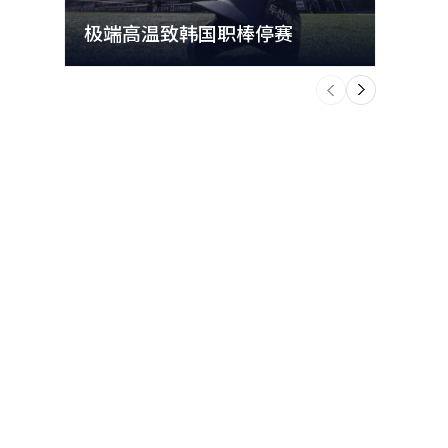
极端高温致韩国职棒停赛
首尔
个
前
一
下