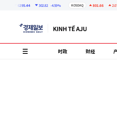
코
인
6295.44
302.82
-4.59%
801.66
2.07
+
PI
KOSDAQ
정
보
时政
财经
all
menu