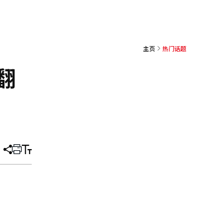
主页
热门话题
翻
分
打
调
享
印
整
文
大
章
小