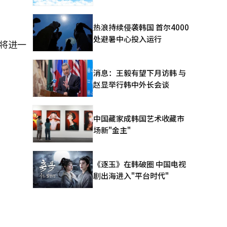
热浪持续侵袭韩国 首尔4000
处避暑中心投入运行
将进一
消息：王毅有望下月访韩 与
赵显举行韩中外长会谈
中国藏家成韩国艺术收藏市
场新"金主"
《逐玉》在韩破圈 中国电视
剧出海进入"平台时代"