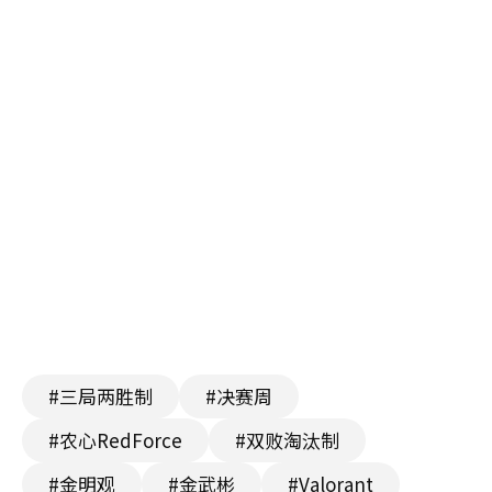
#三局两胜制
#决赛周
#农心RedForce
#双败淘汰制
#金明观
#金武彬
#Valorant