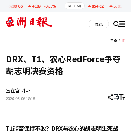
코
인
6299.66
40.89
+0.65%
854.62
55.81
+6.9
KOSDAQ
정
보
all
登录
搜
men
索
主页
IT
DRX、T1、农心RedForce争夺
胡志明决赛资格
宣在官 기자
2026-05-06 18:15
分
打
调
享
印
整
文
大
章
小
T1能否保持不败？DRX与农心的胡志明生死战