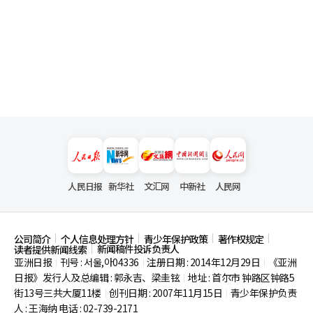
人民日报
新华社
文汇网
中新社
人民网
公司简介
个人信息处理方针
青少年保护政策
著作权规定
新闻稿件投诉负责人
读者提供新闻线索
亚洲日报
刊号 : 서울,아04336
注册日期 : 2014年12月29日
《亚洲
|
|
|
日报》发行人及总编辑 : 郭永吉、梁圭铉
地址 : 首尔市
钟路区钟路5
|
街13号三共大厦11楼
创刊日期 : 2007年11月15日
青少年保护负责
|
|
人 : 王海纳 电话 : 02-739-2171