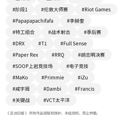
#阶段1
#伦敦大师赛
#Riot Games
#Papapapachifafa
#李赫奎
#特工组合
#战术射击
#季后赛
#DRX
#T1
#Full Sense
#Paper Rex
#RRQ
#胡志明决赛
#SOOP上岩竞技场
#电子竞技
#MaKo
#Primmie
#iZu
#咸宇周
#Dambi
#Francis
#关键战
#VCT太平洋
《 亚洲日报 》 所有作品受版权保护，未经授权，禁止转载。