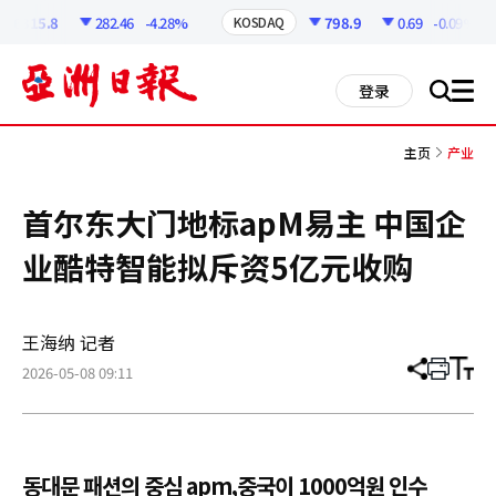
코
인
6315.8
282.46
-4.28%
798.9
0.69
-0.09%
KOSDAQ
정
보
all
登录
搜
men
索
主页
产业
首尔东大门地标apM易主 中国企
业酷特智能拟斥资5亿元收购
王海纳 记者
2026-05-08 09:11
分
打
调
享
印
整
文
大
章
小
동대문 패션의 중심 apm,중국이 1000억원 인수