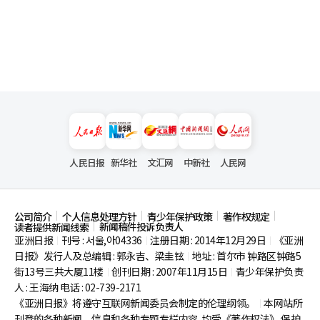
人民日报
新华社
文汇网
中新社
人民网
公司简介
个人信息处理方针
青少年保护政策
著作权规定
新闻稿件投诉负责人
读者提供新闻线索
亚洲日报
刊号 : 서울,아04336
注册日期 : 2014年12月29日
《亚洲
|
|
|
日报》发行人及总编辑 : 郭永吉、梁圭铉
地址 : 首尔市
钟路区钟路5
|
街13号三共大厦11楼
创刊日期 : 2007年11月15日
青少年保护负责
|
|
人 : 王海纳 电话 : 02-739-2171
《亚洲日报》将遵守互联网新闻委员会制定的伦理纲领。
本网站所
|
刊登的各种新闻、信息和各种专题专栏内容, 均受《著作权法》
保护,