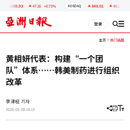
코
인
6305.93
47.16
+0.75%
848.01
49.2
+6.1
KOSDAQ
정
보
all
登录
搜
men
索
主页
热门话题
黄相妍代表：构建“一个团
队”体系……韩美制药进行组织
改革
李涍柾 기자
2026-05-08 18:15
分
打
调
享
印
整
文
大
章
小