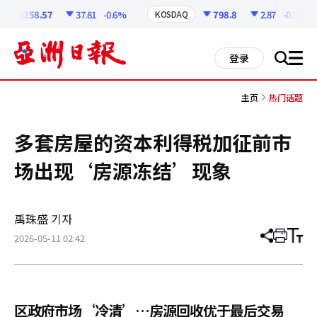
코
인
6258.57
37.81
-0.6%
798.8
2.87
-0.36%
KOSDAQ
정
보
all
登录
搜
men
索
主页
热门话题
多套房屋的资本利得税加征前市
场出现‘房源冻结’现象
禹珠盛 기자
2026-05-11 02:42
分
打
调
享
印
整
文
大
章
小
区政府市场‘冷清’…房源回收优于最后交易