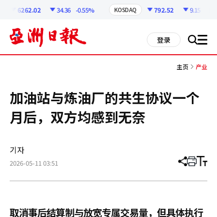
코
인
6262.02
34.36
-0.55%
792.52
9.15
-1.14
KOSDAQ
정
보
all
登录
搜
men
索
主页
产业
加油站与炼油厂的共生协议一个
月后，双方均感到无奈
기자
2026-05-11 03:51
分
打
调
享
印
整
文
大
章
小
取消事后结算制与放宽专属交易量，但具体执行