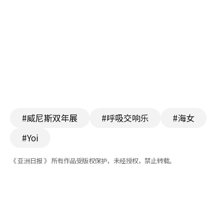
#威尼斯双年展
#呼吸交响乐
#海女
#Yoi
《 亚洲日报 》 所有作品受版权保护，未经授权，禁止转载。