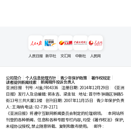
人民日报
新华社
文汇网
中新社
人民网
公司简介
个人信息处理方针
青少年保护政策
著作权规定
新闻稿件投诉负责人
读者提供新闻线索
亚洲日报
刊号 : 서울,아04336
注册日期 : 2014年12月29日
《亚洲
|
|
|
日报》发行人及总编辑 : 郭永吉、梁圭铉
地址 : 首尔市
钟路区钟路5
|
街13号三共大厦11楼
创刊日期 : 2007年11月15日
青少年保护负责
|
|
人 : 王海纳 电话 : 02-739-2171
《亚洲日报》将遵守互联网新闻委员会制定的伦理纲领。
本网站所
|
刊登的各种新闻、信息和各种专题专栏内容, 均受《著作权法》
保护,
未经协议授权, 禁止随意转载、复制和散布使用。
邮件 :
|