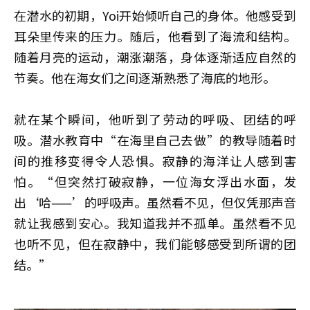
在潜水的初期，Yoi开始倾听自己的身体。他感受到
耳朵里传来的压力。随后，他看到了海流和结构。
随着月亮的运动，潮涨潮落，身体逐渐适应自然的
节奏。他在海女们之间逐渐熟悉了海底的地形。
就在某个瞬间，他听到了劳动的呼吸、团结的呼
吸。潜水教育中“在海里自己去做”的教导随着时
间的推移变得令人恐惧。寂静的海洋让人感到害
怕。“但突然打破寂静，一位海女浮出水面，发
出‘哈——’的呼吸声。虽然看不见，但仅凭那声音
就让我感到安心。我知道我并不孤单。虽然看不见
也听不见，但在寂静中，我们能够感受到所谓的团
结。”