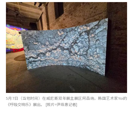
5月7日（当地时间）在威尼斯双年展主展区阿森纳，韩国艺术家Yoi的
《呼吸交响乐》展出。 [照片=尹珠惠记者]