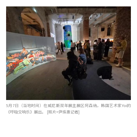
5月7日（当地时间）在威尼斯双年展主展区阿森纳，韩国艺术家Yoi的
《呼吸交响乐》展出。 [照片=尹珠惠记者]