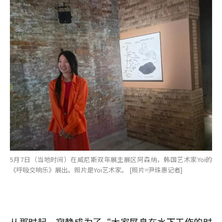
5月7日（当地时间）在威尼斯双年展主展区阿森纳，韩国艺术家Yoi的
《呼吸交响乐》展出。照片是Yoi艺术家。 [照片=尹珠惠记者]
从那时起，寂静成为了“大家屏息在水下工作的时