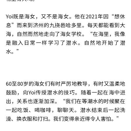
Yoi既是海女，又不是海女。他在2021年因“想休
息”而来到济州的九挠邑哈多里。每天都能看到大
海，自然而然地走向了海女学校。“在海里，我像
是融入日常一样学习了潜水。自然地开始了潜
水。”
60至80岁的海女们有时严厉地教导，有时又温柔地
鼓励，向Yoi传授潜水的技巧。随着一起在海中进
出，关系也逐渐加深。“我们在等潮水的时候聚在
一起吃饭、喝咖啡，聊聊天。潜水结束后一起洗
澡、换衣服和打扫。我们变得亲近得令人害怕。”