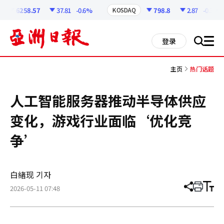
코
인
6258.57
37.81
-0.6%
798.8
2.87
-0.36%
KOSDAQ
정
보
all
登录
搜
men
索
主页
热门话题
人工智能服务器推动半导体供应
变化，游戏行业面临‘优化竞
争’
白緖现 기자
2026-05-11 07:48
分
打
调
享
印
整
文
大
章
小