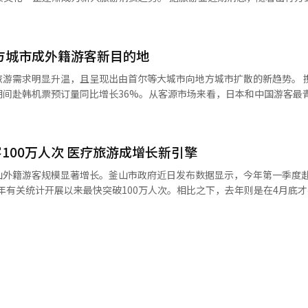
步吸引外籍游客消费，公司正持续扩
外卖平台点餐的消费模式正迅速普及。韩国外卖平台“外卖的民族”数据
40坪以上的大型门店，以强化堂食体验和品牌展示能力。并将围绕全球消
12月起呈现加速增长趋势。 业内分析认为，这一变化折射出外卖平
品竞争力，进一步巩固“韩式炸鸡代表品牌”地位。 在海外市场拓展方面，
平台陆续支持多语言服务、接入全球主流移动支付工具，语言不通、支付
在中国湖南省长沙市开设当地首家门店，并持续扩大海外业务版图。 BBQ弘大店
地方城市成外籍游客新目的地
I）功能，上线英语、中文、日语等多语种服务。 与此同时，金融科技企业
需求明显升温，且呈现出由首尔等大城市向地方城市扩散的新趋势。 携程近日发
游客推出了非接触式配送服务“Order Place”；外国人预付卡“WOWPA
期间赴韩机票预订量同比增长36%。从客源市场来看，日本和中国游客最
PASS Concierge”服务，支持游客通过手机应用直接订餐。 业内人士表示，随着
身热门目的地前列。 访韩游客规模亦持续回升。韩国旅游发展局
望成为吸引外籍游客的全新消费场景，也将为平台商户带来更多客源和营
.6万人次，同比增长26.7%。按客源地划分，中国（50.1万人次）和日本（
19年同期水平的102.8%和128.4%；中国台湾、美国、越南游客规模
业内人士表示，随着多语种服务日趋完善、外卖品类不
100万人次 医疗旅游成增长新引擎
尽管首尔、釜山和
从短期现象演变为长期趋势，并成为韩国旅游消费版图中不可忽视的重要组
的表现更为亮眼。数据显示，浦项（180%）、大邱（167%）、西归浦（
山外籍游客规模显著增长。釜山市政府近日发布数据显示，今年第一季度
折射出区域旅游需求的快速释放。 韩国国内游客的出行同样呈现“下
014年有关统计开展以来最快突破100万人次。相比之下，去年则是在4月底才
群山、保宁、统营等地方城市访客量明显攀升，其中浦项因颇受外籍游客
4.4万人次）、菲律宾（3.7万人次）、中国香港（2.9万人次）和印度尼西
ANATOUR）数据显示，本月1日至7日出发的产品中，中国线路占比约3
澳大利亚、法国、德国和英国的游客数量也有所提升，客源结构呈现进一
广泛传播带动了“网红体验”和美食旅
期重叠效应，韩国入境旅游市场呈现持续回暖态势。与此同时，游客偏好
体的外籍游客专用旅游通票“VISIT BUSAN PASS”，今年1至2月销量
明显。 本月1日，在仁川国际机场入境大厅，外籍游客在
供 韩联社】
性的提升，以及与LINE、支付宝等平台联动、借助全球旅游平台开展的系列营