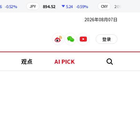
0.52%
894.52
5.24
-0.59%
209.92
1.04
JPY
CNY
2026年08月07日
登录
weibo
weixin
youtube
观点
AI PICK
搜
索