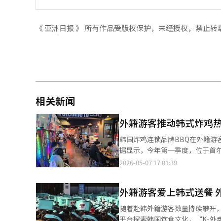
《 亚洲日报 》 所有作品受版权保护，未经授权，禁止转
相关新闻
外籍游客推动韩式炸鸡热
韩国炸鸡连锁品牌BBQ在外籍游客消费带动下，
据显示，今年第一季度，位于首尔
同比增长61.8%，增幅居首；
2026-05-07 17:01:39
游商圈同样保持明显增长势头。 韩国文化体育观光部数据显示，今年第一季度入境韩国的外籍游客达476万人次，同
比增长23%。BBQ分析称，随
外籍游客爱上韩式送餐 
门店客流与销售额同步上涨。 从消费偏好来看，外国消费者对韩式炸鸡的接受度持续提升。黄金橄榄炸鸡、韩式甜辣
炸鸡等无骨炸鸡产品成为热门菜单，同时
随着赴韩外籍游客数量持续攀升
与韩食振兴院此前发布的《202
平台探索韩国饮食文化，“K-外卖文化”正逐渐成