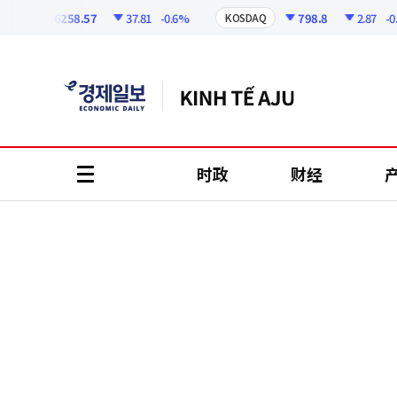
코
인
6258.57
37.81
-0.6%
798.8
2.87
-0.36
KOSDAQ
정
보
时政
财经
all
menu