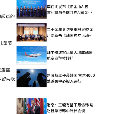
李在明发布《旧金山AI宣
言》将与全球共启AI黄金时
为起点的
代
二十余年寻访安重根足迹 金
月培新书《韩国独立运动圣
地：向旅顺口追问历史》出
儿童节
版
韩中航线客运量大增成韩国
航空业"香饽饽"
旅游需
热浪持续侵袭韩国 首尔4000
停留两晚
处避暑中心投入运行
消息：王毅有望下月访韩 与
赵显举行韩中外长会谈