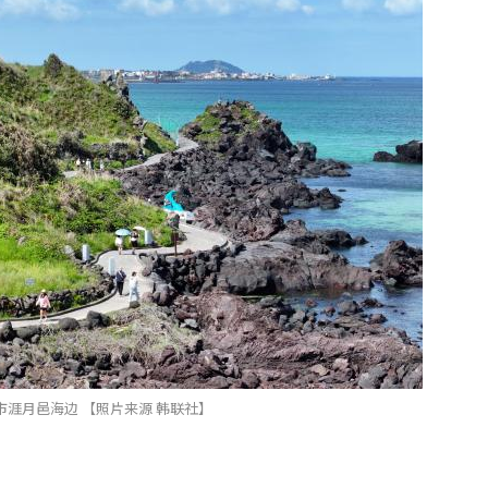
市涯月邑海边 【照片来源 韩联社】