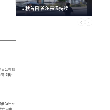
立秋首日 首尔高温持续
极端
个
前
一
下
商圈销售额
集的热门旅
效带动品牌
而借助外卖
一，进一步