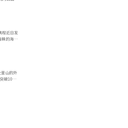
显示，今年
费者聚集度
不便等壁垒
SS”的运营
青睐的海外
收增长空
48.2万
更是分别达到
成部分。
151%）
赴釜山的外
突破100
青睐，已成
亚（2.2
0%，位居
步多元化趋
正逐步从传
更同比增长
销活动。釜