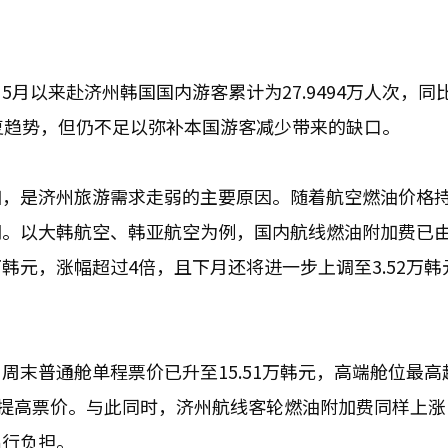
月以来赴济州韩国国内游客累计为27.9494万人次，同
持恢复趋势，但仍不足以弥补本国游客减少带来的缺口。
加，是济州旅游需求走弱的主要原因。随着航空燃油价格
调。以大韩航空、韩亚航空为例，国内航线燃油附加费已
41万韩元，涨幅超过4倍，且下月还将进一步上调至3.52万
末普通舱单程票价已升至15.51万韩元，高端舱位最高超
步提高票价。与此同时，济州航线客轮燃油附加费同样上涨
出行负担。