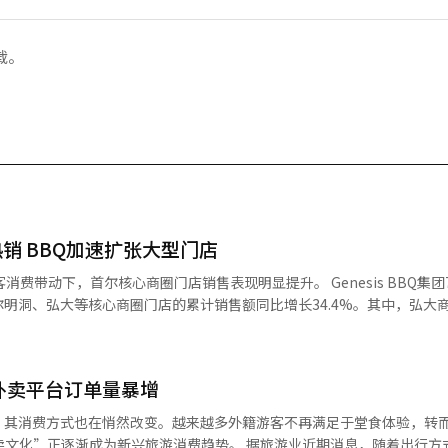
载。
销 BBQ加速扩张大型门店
首尔核心商圈门店销售表现明显提升。 Genesis BBQ集团7日公布数
明洞、弘大等核心商圈门店的累计销售额同比增长34.4%。其中，弘大
明洞商圈也实现25.8%的增长。与此同时，圣水、江南、蚕室等外籍游客聚
着赴韩外籍游客持续增加，海外消费者对韩式炸鸡的消费热情显著升温，有
外卖平台订单量暴增
年糕、芝士球、薯条等配餐类产品点单占比同步提升。 韩国农林畜产食品部
，其消费方式也在悄然改变。越来越多外籍游客不再满足于堂食体验，转
5海外韩餐消费者调查》显示，韩式炸鸡在“最受欢迎韩餐”评选中位列第
为新兴旅游消费趋势。 据旅游业近期消息，随着出行方式向自由