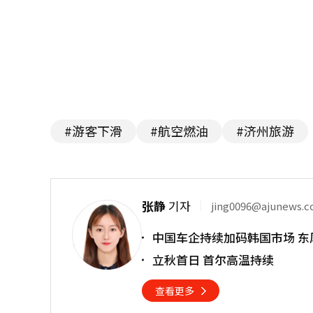
#游客下滑
#航空燃油
#济州旅游
张静
기자
jing0096@ajunews.
中国车企持续加码韩国市场 东
立秋首日 首尔高温持续
查看更多