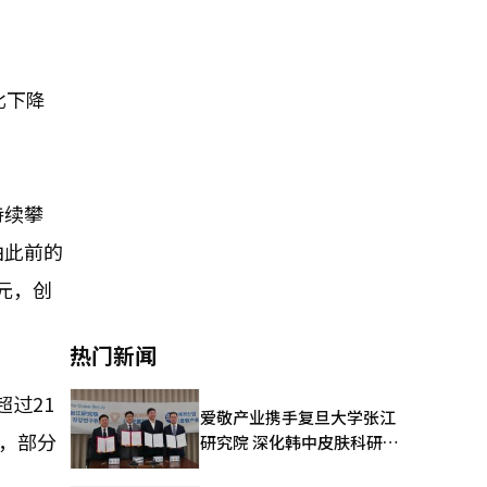
比下降
持续攀
由此前的
韩元，创
热门新闻
过21
爱敬产业携手复旦大学张江
，部分
研究院 深化韩中皮肤科研合
作