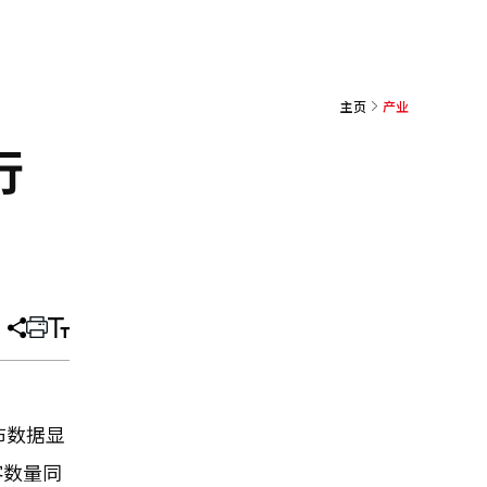
主页
产业
行
分
打
调
享
印
整
文
大
章
小
布数据显
客数量同