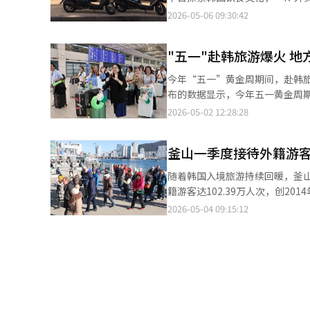
反映出韩国食品在全球市场的影响力持续扩大。 BBQ相关负责人表示，为进一
行、深度游转变，外籍游客通过
2026-05-06 09:30:42
大重点商圈布局，计划增加30至
第一季度外籍用户订单量同比增长3.7倍，自去年
较高的核心商圈，持续提升空间运营与产
台市场正向更广范围延伸。随着
BBQ也在加快全球化布局。今年3月
"五一"赴韩旅游爆火 
已大幅降低。 为争取外籍用户，“外卖的民族”于去年9月率先接入微信支付、支付宝等跨境支付方式，并于今年2
【图片来源 韩联社】
月基于大语言模型推出生成式人工智能（A
今年“五一”黄金周期间，赴韩旅游
Smart Data旗下公司面向外籍
布的数据显示，今年五一黄金周
商Orange Square也上线了“WOW
目的地均为首尔，新加坡和泰国游客中，首尔同样跻
2026-05-02 12:28:28
使用门槛持续降低，外卖服务有
数据显示，今年3月访韩游客达204
间。 在韩国内容产业和美食热潮的带动下，越来越多外籍游客希望通过外卖平台“沉浸式”还原韩剧、韩影中的饮食
人次）位居前两位，分别恢复至20
场景，“像剧中人物一样生活”的体验式消费需求持续升温。 
釜山一季度接待外籍游客
疫情前的195%、180.9%和159.3%。 随着访韩热度持续升温，旅游目的地呈现出明显分化态势。
断丰富，“K-外卖文化”有望
济州仍占据主要份额，但地方城市
随着韩国入境旅游持续回暖，釜
【图片提供 韩联社】
和安东（135%）等地酒店预订量增幅显著，
籍游客达102.39万人次，创2
沉”趋势。蔚山、光州、浦项、
万人次。 从客源地来看，中国台湾游客以20.9万人次位居首位，其后依次为中国大陆（19.8万人次）、日本（13万人
2026-05-04 09:15:12
为假期期间新兴热门目的地。 出境游方面，受假期时间较短影响，韩国游客多选择日本、中国等近程目的地，蒙古等
次）、美国（8.1万人次）、越南（
地也逐渐进入视野。哈拿多乐（H
万人次）。值得关注的是，来自
首位，日本（23%）和越南（14%）紧随其后。 业内人士指出，社交媒体的
势。 旅游消费方面，今年第一季度外籍游客在釜山消费总额达2355亿韩元（约合人民币10.9亿元），同比增长
游等新型消费需求，叠加中日假
26.4%。集交通、景点及优惠于一
统热门城市向“发掘地方特色”转变，分散型旅游趋势愈发
65%。 釜山市政府表示，外籍游客数量的快速增长，主要得益于邮轮旅游营销对海洋旅游的带动效应、“VISIT
导游的带领下有序移动。【图片提
BUSAN PASS”对出行便利