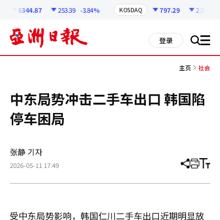
코
인
6344.87
253.39
-3.84%
797.29
2.3
-0.2
KOSDAQ
정
보
all
登录
搜
men
索
主页
社会
中东局势冲击二手车出口 韩国陷
停车困局
张静 기자
2026-05-11 17:49
分
打
调
享
印
整
文
大
章
小
受中东局势影响，韩国仁川二手车出口近期明显放